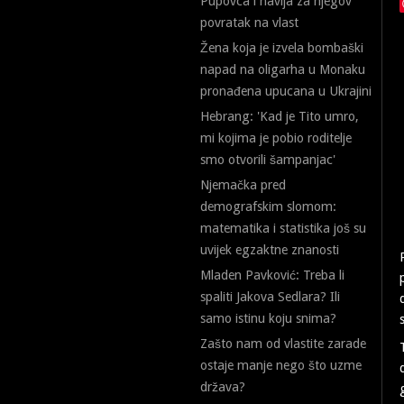
Pupovca i navija za njegov
povratak na vlast
Žena koja je izvela bombaški
napad na oligarha u Monaku
pronađena upucana u Ukrajini
Hebrang: 'Kad je Tito umro,
mi kojima je pobio roditelje
smo otvorili šampanjac'
Njemačka pred
demografskim slomom:
matematika i statistika još su
uvijek egzaktne znanosti
Mladen Pavković: Treba li
spaliti Jakova Sedlara? Ili
samo istinu koju snima?
Zašto nam od vlastite zarade
ostaje manje nego što uzme
država?