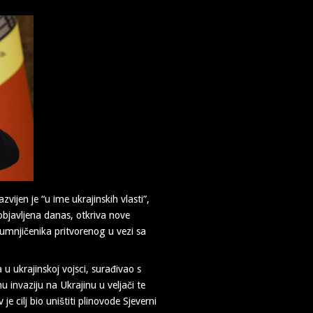
vijen je “u ime ukrajinskih vlasti”,
objavljena danas, otkriva nove
sumnjičenika pritvorenog u vezi sa
a u ukrajinskoj vojsci, surađivao s
 invaziju na Ukrajinu u veljači te
je cilj bio uništiti plinovode Sjeverni