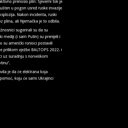
tivno prenosio plin: Sjeverni tok je
 pušten u pogon usred ruske invazije
splozija. Nakon incidenta, ruski
z plina, ali Njemačka je to odbila.
žnosnici sugerirali su da su
 mediji (i sam Putin) su prenijeli i
su američki ronioci postavili
je prilikom vježbe BALTOPS 2022. i
anci uz suradnju s norveškom
tinu”.
ila je da će elektrana koja
 pomoć, koju će sami Ukrajinci