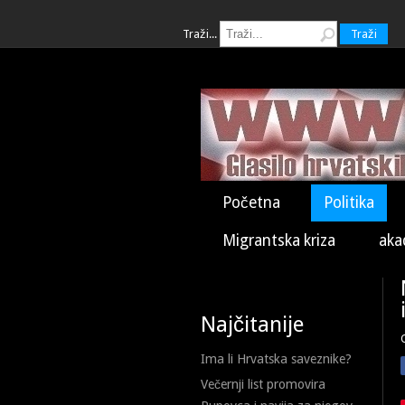
Traži...
Traži
Početna
Politika
Migrantska kriza
aka
Najčitanije
Ima li Hrvatska saveznike?
Večernji list promovira