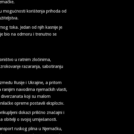
Njemačke.
usiju mogućnosti korištenja prihoda od
žiteljstva.
nog toka. Jedan od njih kasnije je
k je bio na odmoru i trenutno se
oništvo u ratnim zločinima,
uzrokovanje razaranja, sabotiranju
a između Rusije i Ukrajine, a pritom
a ranijim navodima njemačkih vlasti,
h diverzanata koji su malom
ilačke opreme postavili eksploziv.
ikupljeni dokazi prilično značajni i
a obitelji o svojoj umiješanosti.
 transport ruskog plina u Njemačku,