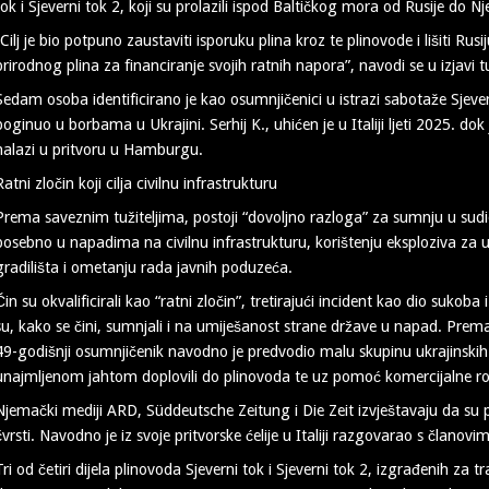
tok i Sjeverni tok 2, koji su prolazili ispod Baltičkog mora od Rusije do 
“Cilj je bio potpuno zaustaviti isporuku plina kroz te plinovode i lišiti R
prirodnog plina za financiranje svojih ratnih napora”, navodi se u izjavi tu
Sedam osoba identificirano je kao osumnjičenici u istrazi sabotaže Sjever
poginuo u borbama u Ukrajini. Serhij K., uhićen je u Italiji ljeti 2025. do
nalazi u pritvoru u Hamburgu.
Ratni zločin koji cilja civilnu infrastrukturu
Prema saveznim tužiteljima, postoji “dovoljno razloga” za sumnju u sudi
posebno u napadima na civilnu infrastrukturu, korištenju eksploziva za 
gradilišta i ometanju rada javnih poduzeća.
Čin su okvalificirali kao “ratni zločin”, tretirajući incident kao dio sukob
su, kako se čini, sumnjali i na umiješanost strane države u napad. Prem
49-godišnji osumnjičenik navodno je predvodio malu skupinu ukrajinski
unajmljenom jahtom doplovili do plinovoda te uz pomoć komercijalne ron
Njemački mediji ARD, Süddeutsche Zeitung i Die Zeit izvještavaju da su pr
čvrsti. Navodno je iz svoje pritvorske ćelije u Italiji razgovarao s članovim
Tri od četiri dijela plinovoda Sjeverni tok i Sjeverni tok 2, izgrađenih za