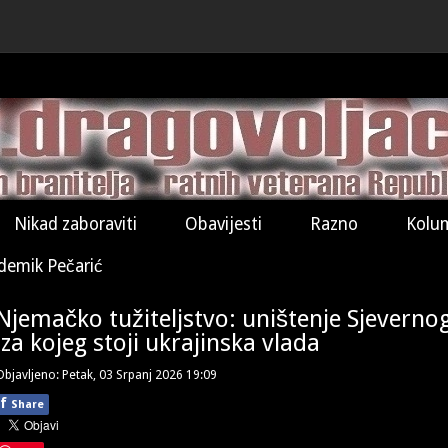
Nikad zaboraviti
Obavijesti
Razno
Kolu
demik Pečarić
Njemačko tužiteljstvo: uništenje Sjevernog 
iza kojeg stoji ukrajinska vlada
Objavljeno: Petak, 03 Srpanj 2026 19:09
f
Share