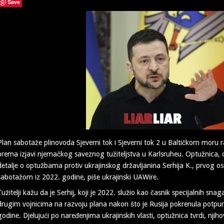
Save
Plan sabotaže plinovoda Sjeverni tok i Sjeverni tok 2 u Baltičkom moru raz
prema izjavi njemačkog saveznog tužiteljstva u Karlsruheu. Optužnica, 
detalje o optužbama protiv ukrajinskog državljanina Serhija K., prvog o
sabotažom iz 2022. godine, piše ukrajinski UAWire.
Tužitelji kažu da je Serhij, koji je 2022. služio kao časnik specijalnih snag
drugim vojnicima na razvoju plana nakon što je Rusija pokrenula potpunu
godine. Djelujući po naređenjima ukrajinskih vlasti, optužnica tvrdi, njihov 