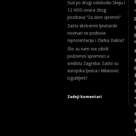
Sud po drugi oslobodio Skeju i
12 HOS-ovaca zbog
pozdrava “Za dom spremni”
Zašto ekstremni ljevičarski
novinari ne podnose
reprezentaciju i Zlatka Dalića?
Što su nam sve otkrili
podzemni spremnici u
središtu Zagreba: Zašto su
europska ljevica i Milanović
izgubljeni?
Zadnji komentari