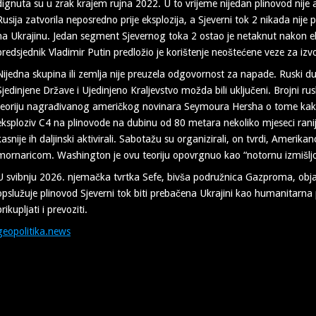
dignuta su u zrak krajem rujna 2022. U to vrijeme nijedan plinovod nije ak
Rusija zatvorila neposredno prije eksplozija, a Sjeverni tok 2 nikada nije
na Ukrajinu. Jedan segment Sjevernog toka 2 ostao je netaknut nakon ek
predsjednik Vladimir Putin predložio je korištenje neoštećene veze za izvo
Nijedna skupina ili zemlja nije preuzela odgovornost za napade. Ruski du
Sjedinjene Države i Ujedinjeno Kraljevstvo možda bili uključeni. Brojni ruski
teoriju nagrađivanog američkog novinara Seymoura Hersha o tome kako 
eksploziv C4 na plinovode na dubinu od 80 metara nekoliko mjeseci rani
kasnije ih daljinski aktivirali. Sabotažu su organizirali, on tvrdi, Amerik
mornaricom. Washington je ovu teoriju opovrgnuo kao “notornu izmišljo
U svibnju 2026. njemačka tvrtka Sefe, bivša podružnica Gazproma, objav
opslužuje plinovod Sjeverni tok biti prebačena Ukrajini kao humanitarna
prikupljati i prevoziti.
geopolitika.news