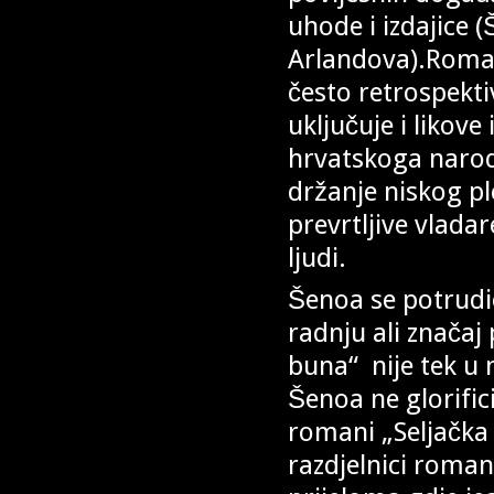
uhode i izdajice 
Arlandova).Roman 
često retrospekt
uključuje i likove
hrvatskoga narod
držanje niskog ple
prevrtljive vladar
ljudi.
Šenoa se potrudio 
radnju ali znača
buna“ nije tek u 
Šenoa ne glorific
romani „Seljačka
razdjelnici romant