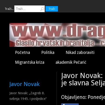
Traži...
Traži
Početna
Politika
Nikad zaboraviti
Migrantska kriza
akademik Pečarić
Javor Novak:
je slavna Sel
Javor Novak
Javor Novak: „Zagreb 8.
Objavljeno: Ponedje
svibnja 1945. i posljedice“