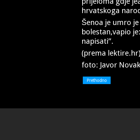
prijeloma gdje je
hrvatskoga naro
Šenoa je umro je 
bolestan,vapio je
napisati”.
(prema lektire.hr
foto: Javor Novak
Prethodno