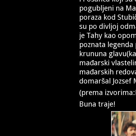
pogubljeni na Ma
poraza kod Stubič
su po divljoj odm
je Tahy kao opome
poznata legenda 
krununa glavu(ka
mađarski vlastelin
mađarskih redova
domaršal Jozsef 
(prema izvorima:D
Buna traje!