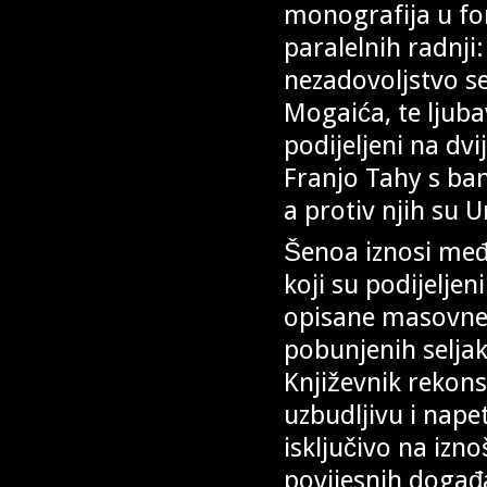
monografija u fo
paralelnih radnji
nezadovoljstvo se
Mogaića, te ljuba
podijeljeni na dvi
Franjo Tahy s b
a protiv njih su
Šenoa iznosi međ
koji su podijelje
opisane masovne 
pobunjenih seljak
Književnik rekons
uzbudljivu i nape
isključivo na izno
povijesnih događa