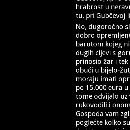
hrabrost u neravn
tu, pri Gubčevoj l
No, dugoročno sla
dobro opremljene
barutom kojeg nis
dugih cijevi s go
prinosio žar i tek
obući u bijelo-žute
moraju imati opre
po 15.000 eura u 
tome odvijalo uz v
rukovodili i ono
Gospoda vam zgledi
poglećte kolko su