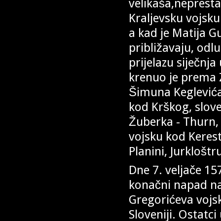
velikaša,nepresta
Kraljevsku vojsku
a kad je Matija G
približavaju, odlu
prijelazu siječnja
krenuo je prema Z
Šimuna Keglevića 
kod Krškog, slov
Žuberka - Thurn,
vojsku kod Keresti
Planini, Jurklošt
Dne 7. veljače 15
konačni napad na
Gregorićeva vojs
Sloveniji. Ostatc