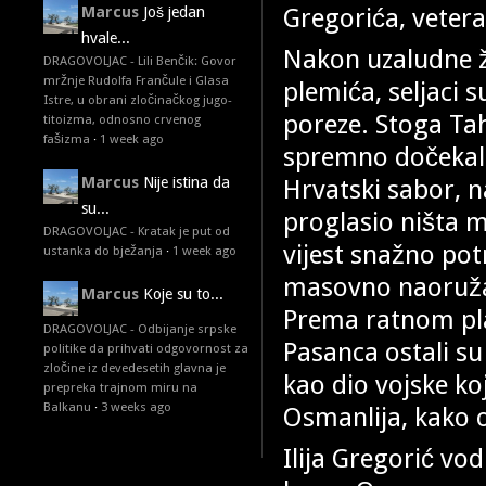
Gregorića, veter
Marcus
Još jedan
hvale...
Nakon uzaludne ža
DRAGOVOLJAC - Lili Benčik: Govor
mržnje Rudolfa Frančule i Glasa
plemića, seljaci 
Istre, u obrani zločinačkog jugo-
poreze. Stoga Tah
titoizma, odnosno crvenog
fašizma
·
1 week ago
spremno dočekali 
Hrvatski sabor, 
Marcus
Nije istina da
su...
proglasio ništa 
DRAGOVOLJAC - Kratak je put od
vijest snažno potr
ustanka do bježanja
·
1 week ago
masovno naoružava
Marcus
Koje su to...
Prema ratnom plan
DRAGOVOLJAC - Odbijanje srpske
Pasanca ostali su
politike da prihvati odgovornost za
zločine iz devedesetih glavna je
kao dio vojske koj
prepreka trajnom miru na
Balkanu
·
3 weeks ago
Osmanlija, kako o
Ilija Gregorić vodi