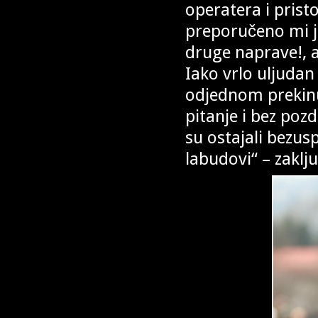
operatera i prist
preporučeno mi j
druge naprave!, 
Iako vrlo uljudan
odjednom prekinu
pitanje i bez poz
su ostajali bezusp
labudovi“ – zaklj