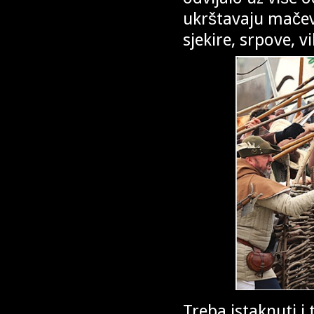
ukrštavaju mačeve
sjekire, srpove, vi
Treba istaknuti i 