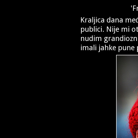
'F
Kraljica dana međ
publici. Nije mi 
nudim grandioznu
imali jahke pune