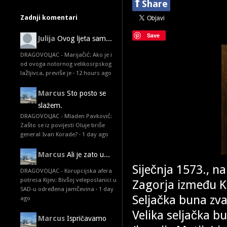
f
Share
Zadnji komentari
Save
Julija
Ovog ljeta sam...
DRAGOVOLJAC - Marijačić: Ako je i
od ovoga notornog velikosrpskog
lažljivca, previše je
·
12 hours ago
Marcus
Sto posto se
slažem.
DRAGOVOLJAC - Mladen Pavković:
Zašto se iz povijesti Oluje briše
general Ivan Korade?
·
1 day ago
Marcus
Ali je zato u...
Siječnja 1573., 
DRAGOVOLJAC - Korupcijska afera
potresa Kijev: Bivšoj veleposlanici u
Zagorja između Ku
SAD-u određena jamčevina
·
1 day
Seljačka buna zva
ago
Velika seljačka bu
Marcus
Ispričavamo