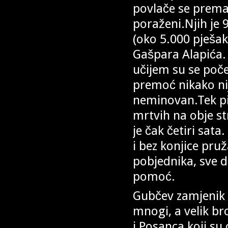
povlače se prema
poraženi.Njih je 
(oko 5.000 pješak
Gašpara Alapića. 
učijem su se poč
premoć nikako nije
neminovan.Tek pit
mrtvih na obje st
je čak četiri sata
i bez konjice pruž
pobjednika, sve d
pomoć.
Gubčev zamjenik 
mnogi, a velik br
i Posanca koji su