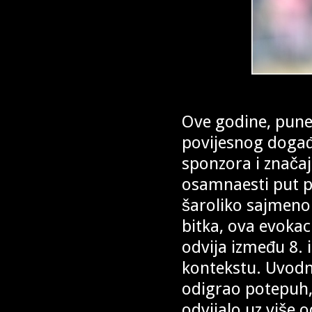
Ove godine, pune
povijesnog događaj
sponzora i znača
osamnaesti put pu
šaroliko sajmeno
bitka, ova evokac
odvija između 8. 
kontekstu. Uvodnu
odigrao potepuh,
odvijalo uz više o