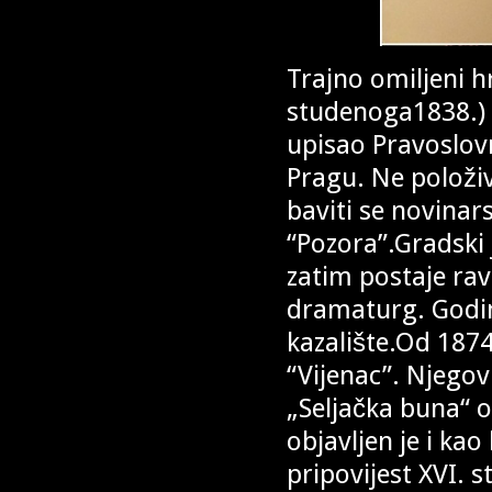
Trajno omiljeni h
studenoga1838.) 
upisao Pravoslov
Pragu. Ne položivš
baviti se novinar
“Pozora”.Gradski j
zatim postaje rav
dramaturg. Godin
kazalište.Od 1874
“Vijenac”. Njegov
„Seljačka buna“ o
objavljen je i ka
pripovijest XVI. 