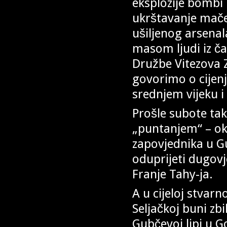
eksplozije bombi 
ukrštavanje mače
ušiljenog arsenal
masom ljudi iz č
Družbe Vitezova Z
govorimo o cijenj
srednjem vijeku i
Prošle subote ta
„puntanjem“ – ok
zapovjednika u Gu
oduprijeti dugovje
Franje Tahy-ja.
A u cijeloj stvarn
Seljačkoj buni zb
Gubčevoj lipi u G