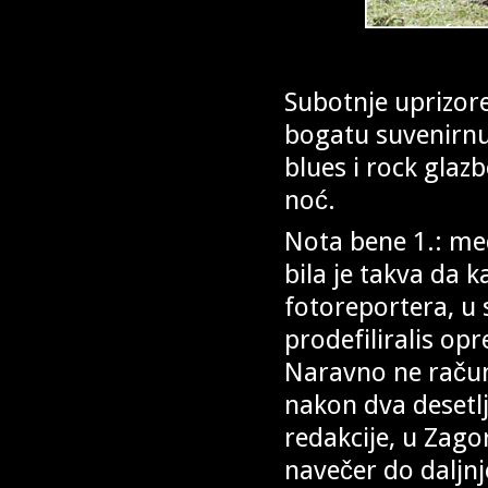
Subotnje uprizore
bogatu suvenirnu,
blues i rock glaz
noć.
Nota bene 1.: me
bila je takva da
fotoreportera, u 
prodefiliralis o
Naravno ne računa
nakon dva desetlj
redakcije, u Zag
navečer do daljnj