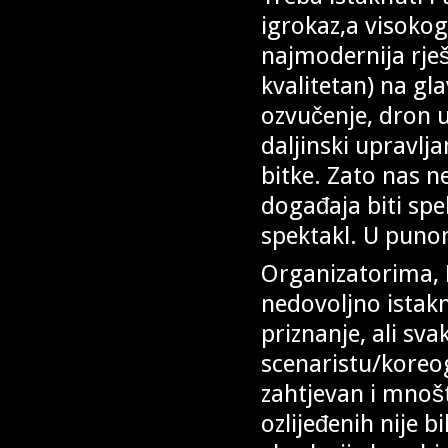
igrokaz,a visokog
najmodernija rješ
kvalitetan) na gl
ozvučenje, dron u
daljinski upravlja
bitke. Zato nas n
događaja biti spe
spektakl. U punom
Organizatorima, D
nedovoljno istak
priznanje, ali sv
scenaristu/koreog
zahtjevan i mnošt
ozlijeđenih nije bil