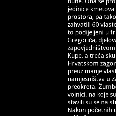
bune. Ona se proš
jedinice kmetova 
prostora, pa tako
zahvatili 60 vlast
to podijeljeni u t
Gregorića, djelo
zapovjedništvom 
Kupe, a treća sk
Hrvatskom zagorju
preuzimanje vlas
namjesništva u Zag
preokreta. Žumbe
vojnici, na koje s
stavili su se na s
Nakon početnih u