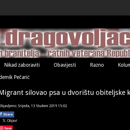
Nikad zaboraviti
Obavijesti
Razno
Kolu
demik Pečarić
Migrant silovao psa u dvorištu obiteljske 
Objavljeno: Srijeda, 13 Studeni 2019 15:02
f
Share
Save