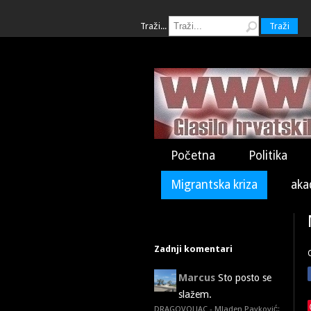
Traži...
Traži
Početna
Politika
Migrantska kriza
aka
Zadnji komentari
Marcus
Sto posto se
slažem.
DRAGOVOLJAC - Mladen Pavković: