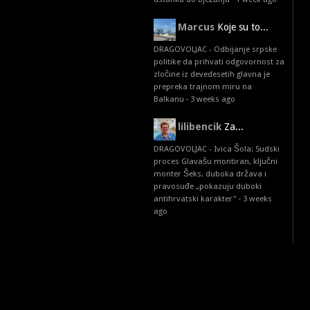
Marcus
Koje su to...
DRAGOVOLJAC - Odbijanje srpske
politike da prihvati odgovornost za
zločine iz devedesetih glavna je
prepreka trajnom miru na
Balkanu
·
3 weeks ago
lilibencik
Za...
DRAGOVOLJAC - Ivica Šola: Sudski
proces Glavašu montiran, ključni
monter Šeks, duboka država i
pravosuđe „pokazuju duboki
antihrvatski karakter"
·
3 weeks
ago