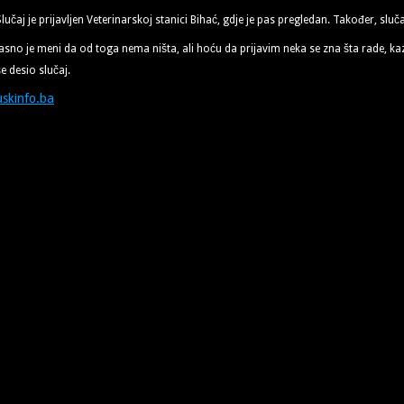
Slučaj je prijavljen Veterinarskoj stanici Bihać, gdje je pas pregledan. Također, sluča
Jasno je meni da od toga nema ništa, ali hoću da prijavim neka se zna šta rade, ka
se desio slučaj.
uskinfo.ba