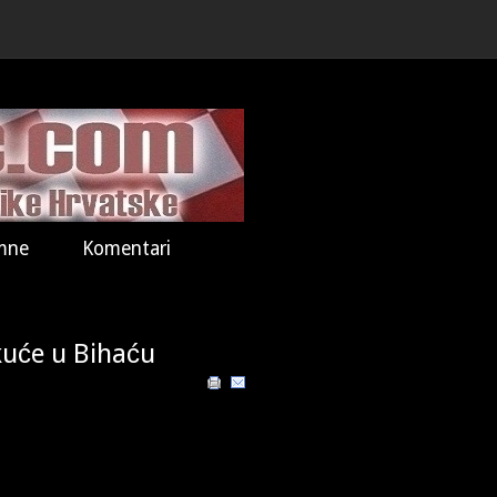
mne
Komentari
kuće u Bihaću