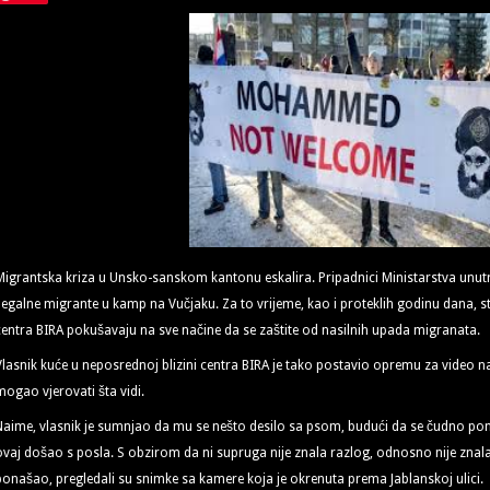
Migrantska kriza u Unsko-sanskom kantonu eskalira. Pripadnici Ministarstva unu
ilegalne migrante u kamp na Vučjaku. Za to vrijeme, kao i proteklih godinu dana, st
centra BIRA pokušavaju na sve načine da se zaštite od nasilnih upada migranata.
Vlasnik kuće u neposrednoj blizini centra BIRA je tako postavio opremu za video n
mogao vjerovati šta vidi.
Naime, vlasnik je sumnjao da mu se nešto desilo sa psom, budući da se čudno pon
ovaj došao s posla. S obzirom da ni supruga nije znala razlog, odnosno nije znala
ponašao, pregledali su snimke sa kamere koja je okrenuta prema Jablanskoj ulici.