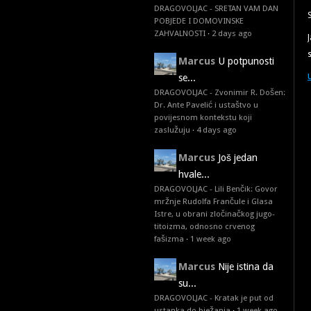
DRAGOVOLJAC - SRETAN VAM DAN
POBJEDE I DOMOVINSKE
ZAHVALNOSTI
·
2 days ago
Marcus
U potpunosti
se...
DRAGOVOLJAC - Zvonimir R. Došen:
Dr. Ante Pavelić i ustaštvo u
povijesnom kontekstu koji
zaslužuju
·
4 days ago
Marcus
Još jedan
hvale...
DRAGOVOLJAC - Lili Benčik: Govor
mržnje Rudolfa Frančule i Glasa
Istre, u obrani zločinačkog jugo-
titoizma, odnosno crvenog
fašizma
·
1 week ago
Marcus
Nije istina da
su...
DRAGOVOLJAC - Kratak je put od
ustanka do bježanja
·
1 week ago