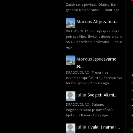
Zašto se iz povijesti Oluje briše
general Ivan Korade?
·
1 hour ago
Marcus
Ali je zato u...
DRAGOVOLJAC - Korupcijska afera
potresa Kijev: Bivšoj veleposlanici u
SAD-u određena jamčevina
·
1 hour
ago
Marcus
Ispričavamo
se...
DRAGOVOLJAC - Treba li se
Hrvatska ispričati Srbiji? Treba! Evo
teksta isprike
·
2 hours ago
Julija
Sve pet! Ali mi...
DRAGOVOLJAC - Bujanec:
Pogledajte kako je Tomašević
bježao iz Knina
·
1 day ago
Julija
Hvala! I nama i...