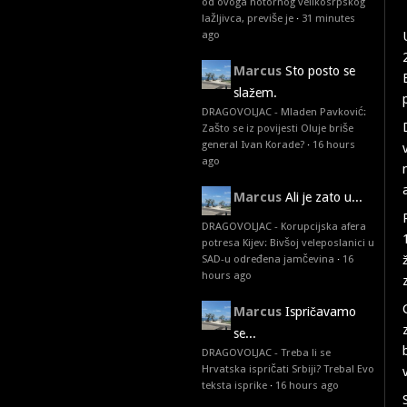
od ovoga notornog velikosrpskog
lažljivca, previše je
·
31 minutes
ago
Marcus
Sto posto se
slažem.
DRAGOVOLJAC - Mladen Pavković:
Zašto se iz povijesti Oluje briše
general Ivan Korade?
·
16 hours
ago
Marcus
Ali je zato u...
DRAGOVOLJAC - Korupcijska afera
potresa Kijev: Bivšoj veleposlanici u
SAD-u određena jamčevina
·
16
hours ago
Marcus
Ispričavamo
se...
DRAGOVOLJAC - Treba li se
Hrvatska ispričati Srbiji? Treba! Evo
teksta isprike
·
16 hours ago