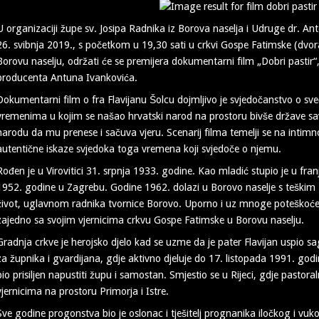
U organizaciji župe sv. Josipa Radnika iz Borova naselja i Udruge dr. Ante
26. svibnja 2019., s početkom u 19,30 sati u crkvi Gospe Fatimske (dvor
Borovu naselju, održati će se premijera dokumentarni film „Dobri pastir“
producenta Antuna Ivankovića.
Dokumentarni film o fra Flavijanu Šolcu dojmljivo je svjedočanstvo o sve
vremenima u kojim se našao hrvatski narod na prostoru bivše države sav
narodu da mu prenese i sačuva vjeru. Scenarij filma temelji se na intimnoj
autentične iskaze svjedoka toga vremena koji svjedoče o njemu.
Rođen je u Virovitici 31. srpnja 1933. godine. Kao mladić stupio je u franj
1952. godine u Zagrebu. Godine 1962. dolazi u Borovo naselje s teškim 
život, uglavnom radnika tvornice Borovo. Uporno i uz mnoge poteškoće us
zajedno sa svojim vjernicima crkvu Gospe Fatimske u Borovu naselju.
Gradnja crkve je herojsko djelo kad se uzme da je pater Flavijan uspio sa
za župnika i gvardijana, gdje aktivno djeluje do 17. listopada 1991. godi
bio prisiljen napustiti župu i samostan. Smjestio se u Rijeci, gdje pasto
vjernicima na prostoru Primorja i Istre.
Sve godine progonstva bio je oslonac i tješitelj prognanika iločkog i vuk