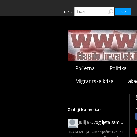
Traži...
Traži
Početna
Politika
Migrantska kriza
aka
Zadnji komentari
Julija
Ovog ljeta sam...
DRAGOVOLJAC - Marijačić: Ako je i