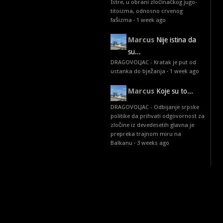
Istre, u obrani zločinačkog jugo-
titoizma, odnosno crvenog
fašizma
·
1 week ago
Marcus
Nije istina da
su...
DRAGOVOLJAC - Kratak je put od
ustanka do bježanja
·
1 week ago
Marcus
Koje su to...
DRAGOVOLJAC - Odbijanje srpske
politike da prihvati odgovornost za
zločine iz devedesetih glavna je
prepreka trajnom miru na
Balkanu
·
3 weeks ago