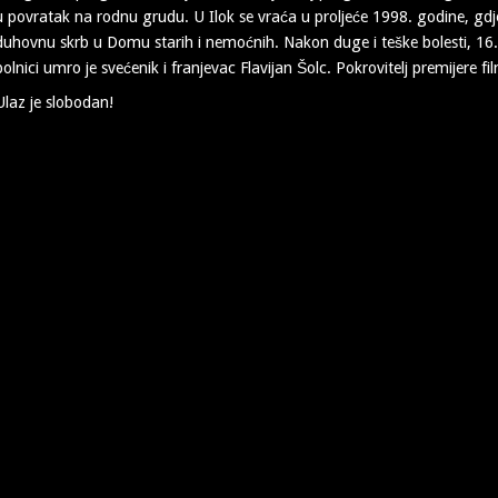
u povratak na rodnu grudu. U Ilok se vraća u proljeće 1998. godine, gdje 
duhovnu skrb u Domu starih i nemoćnih. Nakon duge i teške bolesti, 16
bolnici umro je svećenik i franjevac Flavijan Šolc. Pokrovitelj premijere 
Ulaz je slobodan!