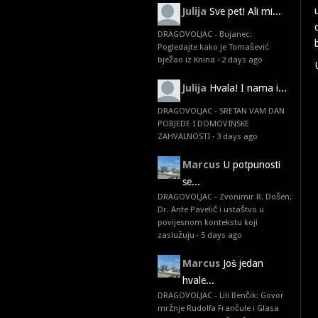
Julija
Sve pet! Ali mi...
DRAGOVOLJAC - Bujanec:
Pogledajte kako je Tomašević
bježao iz Knina
·
2 days ago
Julija
Hvala! I nama i...
DRAGOVOLJAC - SRETAN VAM DAN
POBJEDE I DOMOVINSKE
ZAHVALNOSTI
·
3 days ago
Marcus
U potpunosti
se...
DRAGOVOLJAC - Zvonimir R. Došen:
Dr. Ante Pavelić i ustaštvo u
povijesnom kontekstu koji
zaslužuju
·
5 days ago
Marcus
Još jedan
hvale...
DRAGOVOLJAC - Lili Benčik: Govor
mržnje Rudolfa Frančule i Glasa