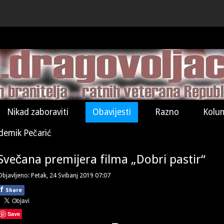
Nikad zaboraviti
Obavijesti
Razno
Kolu
demik Pečarić
Svečana premijera filma „Dobri pastir“
Objavljeno: Petak, 24 Svibanj 2019 07:07
f
Share
Save