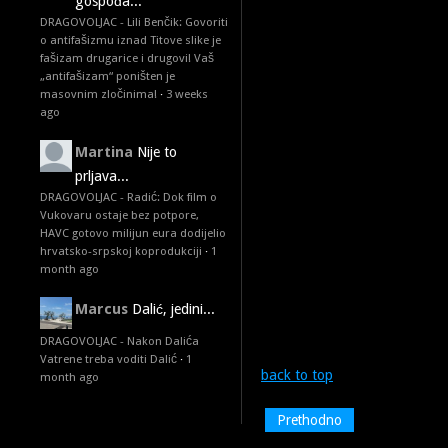
gospođa...
DRAGOVOLJAC - Lili Benčik: Govoriti
o antifašizmu iznad Titove slike je
fašizam drugarice i drugovi! Vaš
„antifašizam“ poništen je
masovnim zločinima!
·
3 weeks
ago
Martina
Nije to
prljava...
DRAGOVOLJAC - Radić: Dok film o
Vukovaru ostaje bez potpore,
HAVC gotovo milijun eura dodijelio
hrvatsko-srpskoj koprodukciji
·
1
month ago
Marcus
Dalić, jedini...
DRAGOVOLJAC - Nakon Dalića
Vatrene treba voditi Dalić
·
1
back to top
month ago
Prethodno