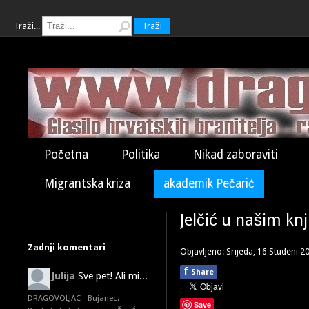
Traži...
Traži
Početna
Politika
Nikad zaboraviti
Migrantska kriza
akademik Pečarić
Jelčić u našim kn
Zadnji komentari
Objavljeno: Srijeda, 16 Studeni 2
f
Share
Julija
Sve pet! Ali mi...
DRAGOVOLJAC - Bujanec:
Save