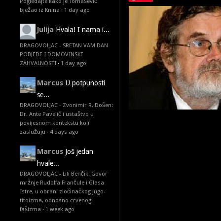
Pogledajte kako je Tomašević
bježao iz Knina
·
1 day ago
Julija
Hvala! I nama i...
DRAGOVOLJAC - SRETAN VAM DAN
POBJEDE I DOMOVINSKE
ZAHVALNOSTI
·
1 day ago
Marcus
U potpunosti
se...
DRAGOVOLJAC - Zvonimir R. Došen:
Dr. Ante Pavelić i ustaštvo u
povijesnom kontekstu koji
zaslužuju
·
4 days ago
Marcus
Još jedan
hvale...
DRAGOVOLJAC - Lili Benčik: Govor
mržnje Rudolfa Frančule i Glasa
Istre, u obrani zločinačkog jugo-
titoizma, odnosno crvenog
fašizma
·
1 week ago