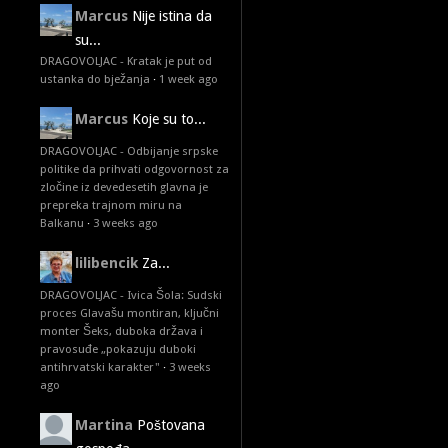
Marcus
Nije istina da
su...
DRAGOVOLJAC - Kratak je put od
ustanka do bježanja
·
1 week ago
Marcus
Koje su to...
DRAGOVOLJAC - Odbijanje srpske
politike da prihvati odgovornost za
zločine iz devedesetih glavna je
prepreka trajnom miru na
Balkanu
·
3 weeks ago
lilibencik
Za...
DRAGOVOLJAC - Ivica Šola: Sudski
proces Glavašu montiran, ključni
monter Šeks, duboka država i
pravosuđe „pokazuju duboki
antihrvatski karakter"
·
3 weeks
ago
Martina
Poštovana