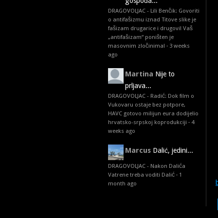
gospođa...
DRAGOVOLJAC - Lili Benčik: Govoriti
o antifašizmu iznad Titove slike je
fašizam drugarice i drugovi! Vaš
„antifašizam“ poništen je
masovnim zločinima!
·
3 weeks
ago
Martina
Nije to
prljava...
DRAGOVOLJAC - Radić: Dok film o
Vukovaru ostaje bez potpore,
HAVC gotovo milijun eura dodijelio
hrvatsko-srpskoj koprodukciji
·
4
weeks ago
Marcus
Dalić, jedini...
DRAGOVOLJAC - Nakon Dalića
Vatrene treba voditi Dalić
·
1
month ago