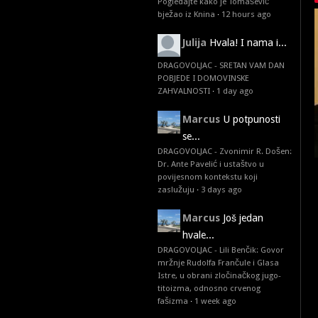
Pogledajte kako je Tomašević
bježao iz Knina
·
12 hours ago
Julija
Hvala! I nama i...
DRAGOVOLJAC - SRETAN VAM DAN
POBJEDE I DOMOVINSKE
ZAHVALNOSTI
·
1 day ago
Marcus
U potpunosti
se...
DRAGOVOLJAC - Zvonimir R. Došen:
Dr. Ante Pavelić i ustaštvo u
povijesnom kontekstu koji
zaslužuju
·
3 days ago
Marcus
Još jedan
hvale...
DRAGOVOLJAC - Lili Benčik: Govor
mržnje Rudolfa Frančule i Glasa
Istre, u obrani zločinačkog jugo-
titoizma, odnosno crvenog
fašizma
·
1 week ago