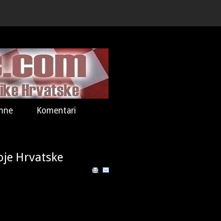
mne
Komentari
moje Hrvatske