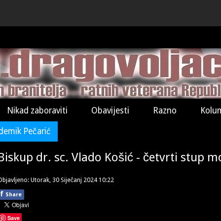
Nikad zaboraviti
Obavijesti
Razno
Kolu
demik Pečarić
Biskup dr. sc. Vlado Košić - četvrti stup 
Objavljeno: Utorak, 30 Siječanj 2024 10:22
f
Share
Save