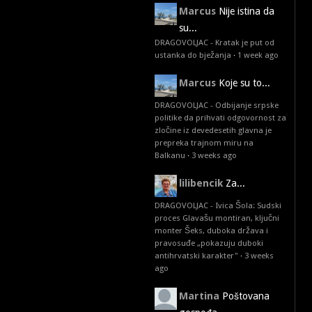
Marcus
Nije istina da
su...
DRAGOVOLJAC - Kratak je put od
ustanka do bježanja
·
1 week ago
Marcus
Koje su to...
DRAGOVOLJAC - Odbijanje srpske
politike da prihvati odgovornost za
zločine iz devedesetih glavna je
prepreka trajnom miru na
Balkanu
·
3 weeks ago
lilibencik
Za...
DRAGOVOLJAC - Ivica Šola: Sudski
proces Glavašu montiran, ključni
monter Šeks, duboka država i
pravosuđe „pokazuju duboki
antihrvatski karakter"
·
3 weeks
ago
Martina
Poštovana