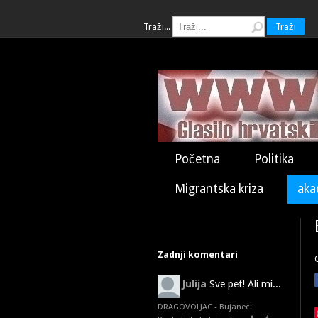
Traži...
Traži
Početna
Politika
Migrantska kriza
aka
Zadnji komentari
Julija
Sve pet! Ali mi...
DRAGOVOLJAC - Bujanec: