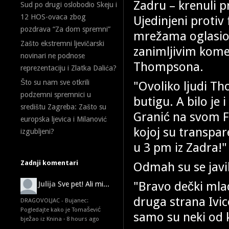
Zadru – krenuli pr
Sud po drugi oslobodio Skeju i
12 HOS-ovaca zbog
Ujedinjeni proti
pozdrava “Za dom spremni”
mrežama oglasio i
Zašto ekstremni ljevičarski
zanimljivim kom
novinari ne podnose
Thompsona.
reprezentaciju i Zlatka Dalića?
Što su nam sve otkrili
"Ovoliko ljudi Th
podzemni spremnici u
butigu. A bilo je 
središtu Zagreba: Zašto su
Granić na svom Fa
europska ljevica i Milanović
kojoj su transpar
izgubljeni?
u 3 pm iz Zadra!" 
Zadnji komentari
Odmah su se javil
"Bravo dečki mlad
Julija
Sve pet! Ali mi...
druga strana Ivic
DRAGOVOLJAC - Bujanec:
Pogledajte kako je Tomašević
samo su neki od
bježao iz Knina
·
8 hours ago