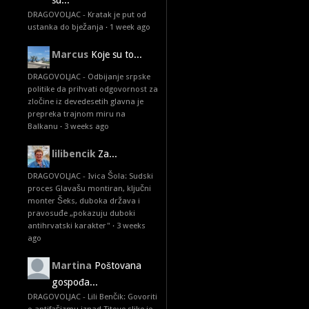
su...
DRAGOVOLJAC - Kratak je put od
ustanka do bježanja
·
1 week ago
Marcus
Koje su to...
DRAGOVOLJAC - Odbijanje srpske
politike da prihvati odgovornost za
zločine iz devedesetih glavna je
prepreka trajnom miru na
Balkanu
·
3 weeks ago
lilibencik
Za...
DRAGOVOLJAC - Ivica Šola: Sudski
proces Glavašu montiran, ključni
monter Šeks, duboka država i
pravosuđe „pokazuju duboki
antihrvatski karakter"
·
3 weeks
ago
Martina
Poštovana
gospođa...
DRAGOVOLJAC - Lili Benčik: Govoriti