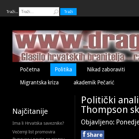
Traži...
Traži
Početna
Politika
Nikad zaboraviti
Migrantska kriza
akademik Pečarić
Politički anal
Thompson sku
Najčitanije
Objavljeno: Ponedje
Ima li Hrvatska saveznike?
Večernji list promovira
f
Share