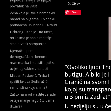
Pupovca i navija za njegov
povratak na vlast
Save
Žena koja je izvela bombaški
napad na oligarha u Monaku
pronađena upucana u Ukrajini
Hebrang: 'Kad je Tito umro,
mi kojima je pobio roditelje
smo otvorili šampanjac'
Njemačka pred
demografskim slomom:
matematika i statistika još su
"Ovoliko ljudi Th
uvijek egzaktne znanosti
butigu. A bilo je 
Mladen Pavković: Treba li
Granić na svom Fa
spaliti Jakova Sedlara? Ili
samo istinu koju snima?
kojoj su transpar
Zašto nam od vlastite zarade
u 3 pm iz Zadra!" 
ostaje manje nego što uzme
U nedjelju su u če
država?