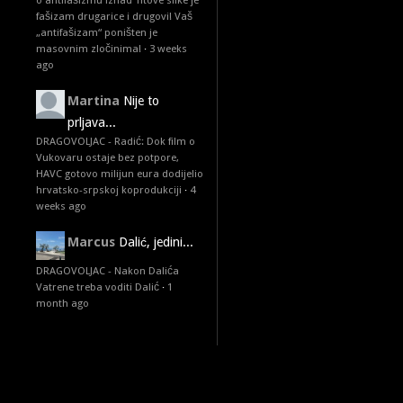
o antifašizmu iznad Titove slike je
fašizam drugarice i drugovi! Vaš
„antifašizam“ poništen je
masovnim zločinima!
·
3 weeks
ago
Martina
Nije to
prljava...
DRAGOVOLJAC - Radić: Dok film o
Vukovaru ostaje bez potpore,
HAVC gotovo milijun eura dodijelio
hrvatsko-srpskoj koprodukciji
·
4
weeks ago
Marcus
Dalić, jedini...
DRAGOVOLJAC - Nakon Dalića
Vatrene treba voditi Dalić
·
1
month ago