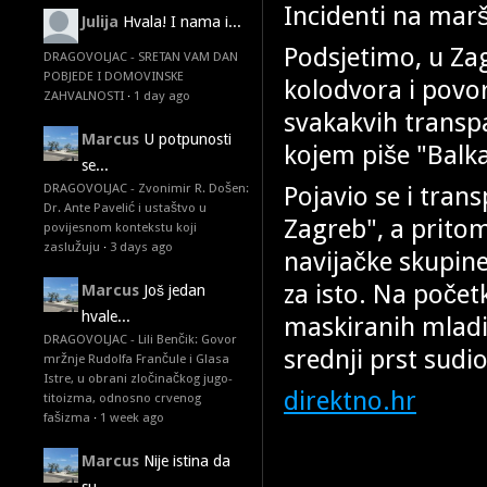
Incidenti na mar
Julija
Hvala! I nama i...
Podsjetimo, u Za
DRAGOVOLJAC - SRETAN VAM DAN
POBJEDE I DOMOVINSKE
kolodvora i povor
ZAHVALNOSTI
·
1 day ago
svakakvih transp
Marcus
U potpunosti
kojem piše "Balka
se...
Pojavio se i trans
DRAGOVOLJAC - Zvonimir R. Došen:
Dr. Ante Pavelić i ustaštvo u
Zagreb", a pritom 
povijesnom kontekstu koji
zaslužuju
·
3 days ago
navijačke skupine
za isto. Na počet
Marcus
Još jedan
hvale...
maskiranih mladih 
DRAGOVOLJAC - Lili Benčik: Govor
srednji prst sudio
mržnje Rudolfa Frančule i Glasa
Istre, u obrani zločinačkog jugo-
direktno.hr
titoizma, odnosno crvenog
fašizma
·
1 week ago
Marcus
Nije istina da