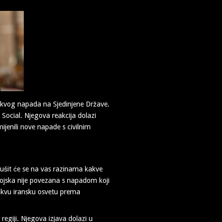
akvog napada na Sjedinjene Države.
 Social. Njegova reakcija dolazi
ijenili nove napade s civilnim
rušit će se na vas razinama kakve
 vojska nije povezana s napadom koji
 kakvu iransku osvetu prema
 regiji. Njegova izjava dolazi u