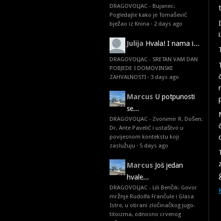
DRAGOVOLJAC - Bujanec:
Pogledajte kako je Tomašević
bježao iz Knina
·
2 days ago
Julija
Hvala! I nama i...
DRAGOVOLJAC - SRETAN VAM DAN
POBJEDE I DOMOVINSKE
ZAHVALNOSTI
·
3 days ago
Marcus
U potpunosti
se...
DRAGOVOLJAC - Zvonimir R. Došen:
Dr. Ante Pavelić i ustaštvo u
povijesnom kontekstu koji
zaslužuju
·
5 days ago
Marcus
Još jedan
hvale...
DRAGOVOLJAC - Lili Benčik: Govor
mržnje Rudolfa Frančule i Glasa
Istre, u obrani zločinačkog jugo-
titoizma, odnosno crvenog