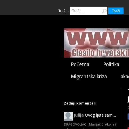
Traži...
Traži
Početna
Politika
Migrantska kriza
aka
Zadnji komentari
Julija
Ovog ljeta sam...
DRAGOVOLJAC - Marijačić: Ako je i