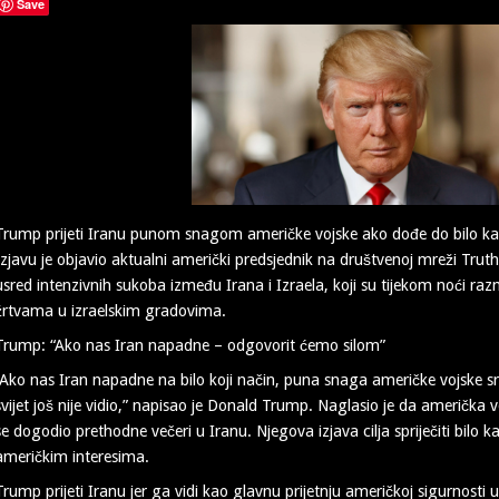
Save
Trump prijeti Iranu punom snagom američke vojske ako dođe do bilo k
Izjavu je objavio aktualni američki predsjednik na društvenoj mreži Truth
usred intenzivnih sukoba između Irana i Izraela, koji su tijekom noći razm
žrtvama u izraelskim gradovima.
Trump: “Ako nas Iran napadne – odgovorit ćemo silom”
“Ako nas Iran napadne na bilo koji način, puna snaga američke vojske s
svijet još nije vidio,” napisao je Donald Trump. Naglasio je da američka
se dogodio prethodne večeri u Iranu. Njegova izjava cilja spriječiti bilo
američkim interesima.
Trump prijeti Iranu jer ga vidi kao glavnu prijetnju američkoj sigurnosti u