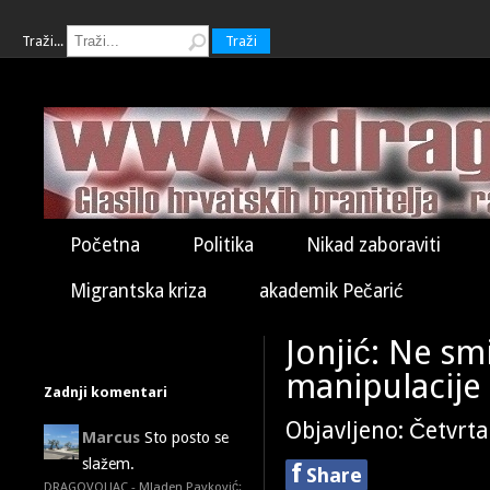
Traži...
Traži
Početna
Politika
Nikad zaboraviti
Migrantska kriza
akademik Pečarić
Jonjić: Ne sm
manipulacije
Zadnji komentari
Objavljeno: Četvrta
Marcus
Sto posto se
slažem.
f
Share
DRAGOVOLJAC - Mladen Pavković: