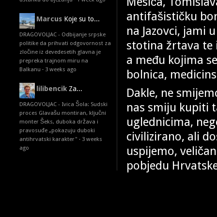
Mesića, Tomislava
antifašističku b
Marcus
Koje su to...
na Jazovci, jami 
DRAGOVOLJAC - Odbijanje srpske
stotina žrtava te 
politike da prihvati odgovornost za
zločine iz devedesetih glavna je
a među kojima se 
prepreka trajnom miru na
Balkanu
·
3 weeks ago
bolnica, medicins
lilibencik
Za...
Dakle, ne smijemo
nas smiju kupiti 
DRAGOVOLJAC - Ivica Šola: Sudski
proces Glavašu montiran, ključni
uglednicima, neg
monter Šeks, duboka država i
pravosuđe „pokazuju duboki
civilizirano, ali 
antihrvatski karakter"
·
3 weeks
uspijemo, veličan
ago
pobjedu Hrvatske