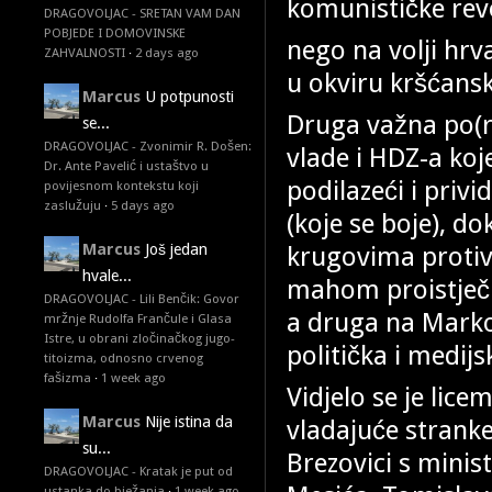
komunističke revo
DRAGOVOLJAC - SRETAN VAM DAN
POBJEDE I DOMOVINSKE
nego na volji hrv
ZAHVALNOSTI
·
2 days ago
u okviru kršćansk
Marcus
U potpunosti
Druga važna po(r)
se...
DRAGOVOLJAC - Zvonimir R. Došen:
vlade i HDZ-a koje
Dr. Ante Pavelić i ustaštvo u
podilazeći i priv
povijesnom kontekstu koji
zaslužuju
·
5 days ago
(koje se boje), do
krugovima protiv
Marcus
Još jedan
hvale...
mahom proistječu
DRAGOVOLJAC - Lili Benčik: Govor
a druga na Marko
mržnje Rudolfa Frančule i Glasa
Istre, u obrani zločinačkog jugo-
politička i medijs
titoizma, odnosno crvenog
fašizma
·
1 week ago
Vidjelo se je lic
Marcus
Nije istina da
vladajuće stranke:
su...
Brezovici s minis
DRAGOVOLJAC - Kratak je put od
ustanka do bježanja
·
1 week ago