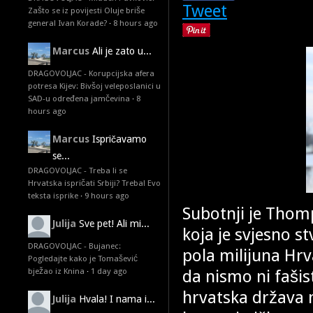
Tweet
Zašto se iz povijesti Oluje briše
general Ivan Korade?
·
8 hours ago
Marcus
Ali je zato u...
DRAGOVOLJAC - Korupcijska afera
potresa Kijev: Bivšoj veleposlanici u
SAD-u određena jamčevina
·
8
hours ago
Marcus
Ispričavamo
se...
DRAGOVOLJAC - Treba li se
Hrvatska ispričati Srbiji? Treba! Evo
teksta isprike
·
9 hours ago
Subotnji je Thom
Julija
Sve pet! Ali mi...
koja je svjesno s
DRAGOVOLJAC - Bujanec:
pola milijuna Hrv
Pogledajte kako je Tomašević
da nismo ni fašis
bježao iz Knina
·
1 day ago
hrvatska država 
Julija
Hvala! I nama i...