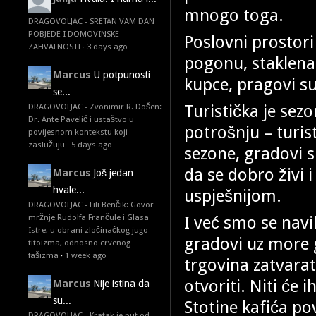
mnogo toga.
DRAGOVOLJAC - SRETAN VAM DAN
POBJEDE I DOMOVINSKE
Poslovni prostor
ZAHVALNOSTI
·
3 days ago
pogonu, staklena 
Marcus
U potpunosti
kupce, pragovi su
se...
Turistička je sezo
DRAGOVOLJAC - Zvonimir R. Došen:
Dr. Ante Pavelić i ustaštvo u
potrošnju – turis
povijesnom kontekstu koji
zaslužuju
·
5 days ago
sezone, gradovi su
da se dobro živi i 
Marcus
Još jedan
hvale...
uspješnijom.
DRAGOVOLJAC - Lili Benčik: Govor
I već smo se navi
mržnje Rudolfa Frančule i Glasa
Istre, u obrani zločinačkog jugo-
gradovi uz more g
titoizma, odnosno crvenog
fašizma
·
1 week ago
trgovina zatvarat
otvoriti. Niti će i
Marcus
Nije istina da
su...
Stotine kafića po
DRAGOVOLJAC - Kratak je put od