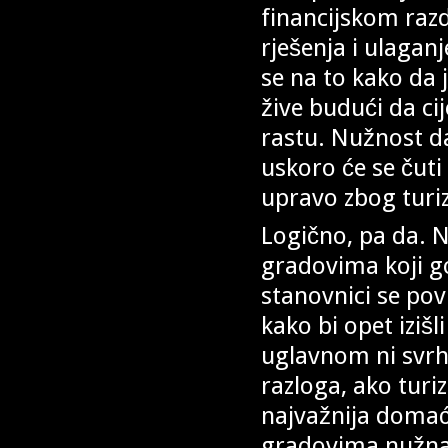
financijskom razd
rješenja i ulagan
se na to kako da
žive budući da ci
rastu. Nužnost da
uskoro će se čut
upravo zbog turi
Logično, pa da. N
gradovima koji go
stanovnici se po
kako bi opet izišl
uglavnom ni svrhe 
razloga, ako turi
najvažnija domać
gradovima nužna j