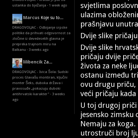
svjetlima poslovni
ustanka do bježanja
·
1 week ago
ulazima obloženi
Marcus
Koje su to...
prašnjavu unutra
DRAGOVOLJAC - Odbijanje srpske
politike da prihvati odgovornost za
Dvije slike pričaju
zločine iz devedesetih glavna je
prepreka trajnom miru na
Dvije slike hrvat
Balkanu
·
3 weeks ago
pričaju dvije prič
lilibencik
Za...
života za neke ljud
DRAGOVOLJAC - Ivica Šola: Sudski
ostanu između tri 
proces Glavašu montiran, ključni
ovu drugu priču, 
monter Šeks, duboka država i
pravosuđe „pokazuju duboki
veći pričaju kad
antihrvatski karakter"
·
3 weeks
ago
U toj drugoj prič
jesensko zimsku o
Nemaju za koga. 
utrostruči broj l