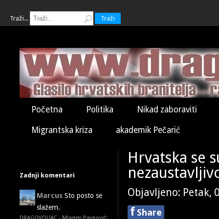
Traži...
Traži
Početna
Politika
Nikad zaboraviti
Migrantska kriza
akademik Pečarić
Hrvatska se 
nezaustavljiv
Zadnji komentari
Objavljeno: Petak, 
Marcus
Sto posto se
slažem.
f
Share
DRAGOVOLJAC - Mladen Pavković: