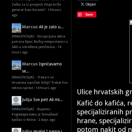
Zašto se iz povijesti Oluje briše
general Ivan Korade?
·
14 hours
Save
ago
Marcus
Ali je zato u...
DRAGOVOLJAC - Korupcijska afera
potresa Kijev: Bivšoj veleposlanici u
SAD-u određena jamčevina
·
14
hours ago
Marcus
Ispričavamo
se...
DRAGOVOLJAC - Treba li se
Hrvatska ispričati Srbiji? Treba! Evo
teksta isprike
·
14 hours ago
Ulice hrvatskih g
Julija
Sve pet! Ali mi...
Kafić do kafića, 
DRAGOVOLJAC - Bujanec:
specijaliziranih 
Pogledajte kako je Tomašević
hrane, specijaliz
bježao iz Knina
·
2 days ago
potom nakit od naj
Julija
Hvala! I nama i...