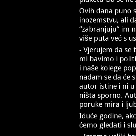
Ovih dana puno s
inozemstvu, ali d
“zabranjuju“ im n
više puta već s u
- Vjerujem da se 
mi bavimo i polit
i naše kolege pop
nadam se da će se 
autor istine i ni
ništa sporno. Aut
poruke mira i lju
Iduće godine, ak
ćemo gledati i s