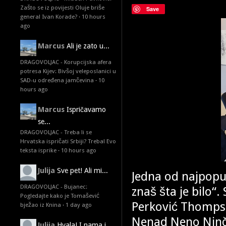
Zašto se iz povijesti Oluje briše
Save
general Ivan Korade?
·
10 hours
ago
Marcus
Ali je zato u...
DRAGOVOLJAC - Korupcijska afera
potresa Kijev: Bivšoj veleposlanici u
SAD-u određena jamčevina
·
10
hours ago
Marcus
Ispričavamo
se...
DRAGOVOLJAC - Treba li se
Hrvatska ispričati Srbiji? Treba! Evo
teksta isprike
·
10 hours ago
Julija
Sve pet! Ali mi...
Jedna od najpopu
DRAGOVOLJAC - Bujanec:
znaš šta je bilo“
Pogledajte kako je Tomašević
Perković Thompson
bježao iz Knina
·
1 day ago
Nenad Neno Ninče
Julija
Hvala! I nama i...