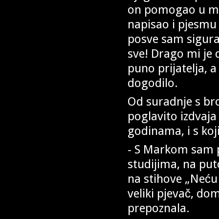
on pomogao u mo
napisao i pjesmu
posve sam siguran
sve! Drago mi je 
puno prijatelja, 
dogodilo.
Od suradnje s bro
poglavito izdvaj
godinama, i s koj
- S Markom sam p
studijima, na pu
na stihove „Neću 
veliki pjevač, dom
prepoznala.