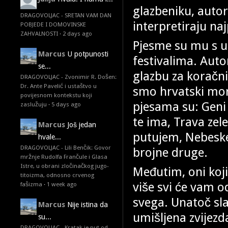
glazbeniku, autoru
DRAGOVOLJAC - SRETAN VAM DAN
interpretiraju naj
POBJEDE I DOMOVINSKE
ZAHVALNOSTI
·
2 days ago
Pjesme su mu s u
Marcus
U potpunosti
festivalima. Autor
se...
glazbu za koračn
DRAGOVOLJAC - Zvonimir R. Došen:
Dr. Ante Pavelić i ustaštvo u
smo hrvatski mor
povijesnom kontekstu koji
pjesama su: Geni
zaslužuju
·
5 days ago
te ima, Trava zele
Marcus
Još jedan
putujem, Nebeske k
hvale...
DRAGOVOLJAC - Lili Benčik: Govor
brojne druge.
mržnje Rudolfa Frančule i Glasa
Istre, u obrani zločinačkog jugo-
Međutim, oni koj
titoizma, odnosno crvenog
više svi će vam od
fašizma
·
1 week ago
svega. Unatoč sla
Marcus
Nije istina da
umišljena zvijezd
su...
DRAGOVOLJAC - Kratak je put od