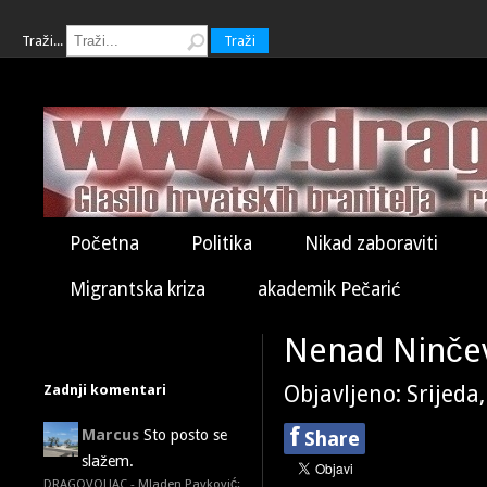
Traži...
Traži
Početna
Politika
Nikad zaboraviti
Migrantska kriza
akademik Pečarić
Nenad Ninčev
Zadnji komentari
Objavljeno: Srijeda
f
Marcus
Sto posto se
Share
slažem.
DRAGOVOLJAC - Mladen Pavković: