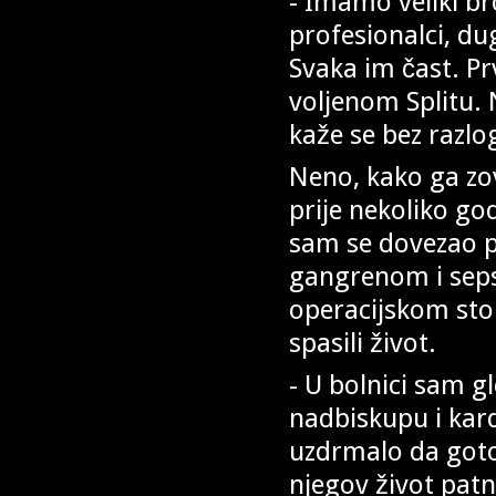
- Imamo veliki br
profesionalci, d
Svaka im čast. Pr
voljenom Splitu. 
kaže se bez razlo
Neno, kako ga zov
prije nekoliko go
sam se dovezao p
gangrenom i seps
operacijskom stol
spasili život.
- U bolnici sam 
nadbiskupu i kard
uzdrmalo da goto
njegov život pat