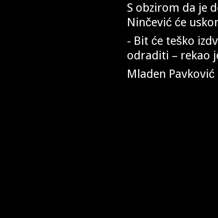
S obzirom da je d
Ninčević će uskor
- Bit će teško izd
odraditi – rekao j
Mladen Pavković