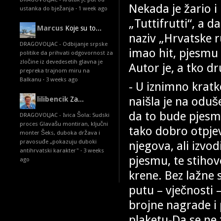
Nekada je žario 
ustanka do bježanja
·
1 week ago
„Tuttifrutti“, a 
Marcus
Koje su to...
naziv „Hrvatske r
DRAGOVOLJAC - Odbijanje srpske
imao hit, pjesmu 
politike da prihvati odgovornost za
zločine iz devedesetih glavna je
Autor je, a tko d
prepreka trajnom miru na
Balkanu
·
3 weeks ago
- U iznimno krat
naišla je na oduše
lilibencik
Za...
da to bude pjesma
DRAGOVOLJAC - Ivica Šola: Sudski
proces Glavašu montiran, ključni
tako dobro otpje
monter Šeks, duboka država i
pravosuđe „pokazuju duboki
njegova, ali izvo
antihrvatski karakter"
·
3 weeks
pjesmu, te stihov
ago
krene. Bez lažne
putu – vječnosti –
brojne nagrade i 
plaketu-Da se ne 