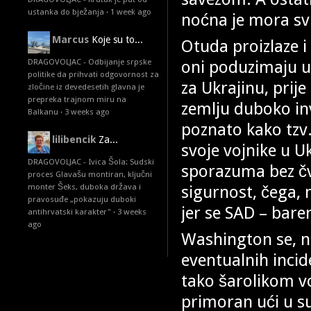
ustanka do bježanja
·
1 week ago
noćna je mora svi
Marcus
Koje su to...
Otuda proizlaze i 
oni poduzimaju 
DRAGOVOLJAC - Odbijanje srpske
politike da prihvati odgovornost za
za Ukrajinu, prij
zločine iz devedesetih glavna je
prepreka trajnom miru na
zemlju duboko inv
Balkanu
·
3 weeks ago
poznato kako tzv. 
lilibencik
Za...
svoje vojnike u 
DRAGOVOLJAC - Ivica Šola: Sudski
sporazuma bez čv
proces Glavašu montiran, ključni
sigurnost, čega, 
monter Šeks, duboka država i
pravosuđe „pokazuju duboki
jer se SAD – bare
antihrvatski karakter"
·
3 weeks
ago
Washington se, na
eventualnih incid
tako šarolikom v
primoran ući u s