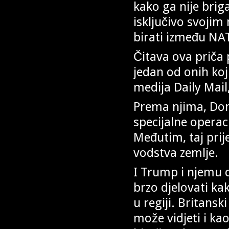
kako ga nije brig
isključivo svojim
birati između NA
Čitava ova priča p
jedan od onih koji
medija Daily Mail,
Prema njima, Don
specijalne operac
Međutim, taj prij
vodstva zemlje.
I Trump i njemu o
brzo djelovati kak
u regiji. Britans
može vidjeti i ka