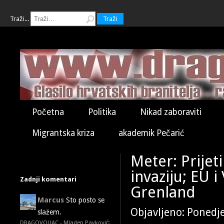
Traži...
Traži
Početna
Politika
Nikad zaboraviti
Migrantska kriza
akademik Pečarić
Meter: Prijet
invaziju; EU i
Zadnji komentari
Grenland
Marcus
Sto posto se
Objavljeno: Ponedje
slažem.
DRAGOVOLJAC - Mladen Pavković: