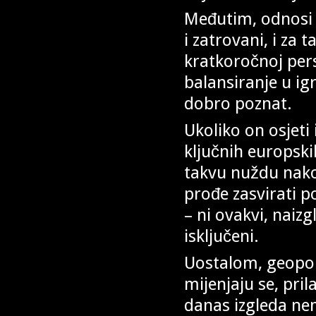
Međutim, odnosi 
i zatrovani, i z
kratkoročnoj pers
balansiranje u i
dobro poznat.
Ukoliko on osjeti
ključnih europski
takvu nuždu nako
prođe zasvirati p
– ni ovakvi, naiz
isključeni.
Uostalom, geopoli
mijenjaju se, pri
danas izgleda ne