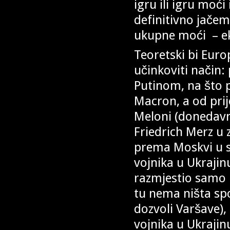
igru ili igru moć
definitivno jačem
ukupne moći – ek
Teoretski bi Eur
učinkoviti način:
Putinom, na što 
Macron, a od prij
Meloni (donedavn
Friedrich Merz u 
prema Moskvi u s
vojnika u Ukrajinu
razmjestio samo u
tu nema ništa spo
dozvoli Varšave),
vojnika u Ukrajinu