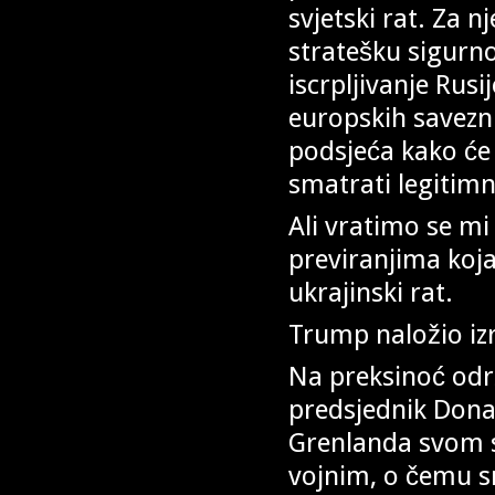
svjetski rat. Za 
stratešku sigurn
iscrpljivanje Rusi
europskih savezni
podsjeća kako će 
smatrati legitim
Ali vratimo se mi
previranjima koja
ukrajinski rat.
Trump naložio iz
Na preksinoć odr
predsjednik Donald
Grenlanda svom s
vojnim, o čemu sm