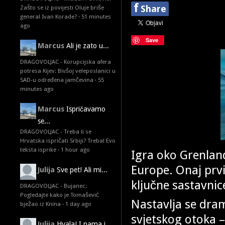
f
Share
Zašto se iz povijesti Oluje briše
general Ivan Korade?
·
51 minutes
ago
Save
Marcus
Ali je zato u...
DRAGOVOLJAC - Korupcijska afera
potresa Kijev: Bivšoj veleposlanici u
SAD-u određena jamčevina
·
55
minutes ago
Marcus
Ispričavamo
se...
DRAGOVOLJAC - Treba li se
Hrvatska ispričati Srbiji? Treba! Evo
teksta isprike
·
1 hour ago
Igra oko Grenland
Europe. Onaj prvi
Julija
Sve pet! Ali mi...
ključne sastavnic
DRAGOVOLJAC - Bujanec:
Pogledajte kako je Tomašević
Nastavlja se dr
bježao iz Knina
·
1 day ago
svjetskog otoka –
Julija
Hvala! I nama i...