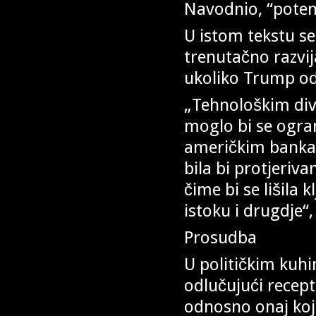
Navodnio, “potenc
U istom tekstu s
trenutačno razvij
ukoliko Trump od
„Tehnološkim div
moglo bi se ogran
američkim bankam
bila bi protjeriva
čime bi se lišila
istoku i drugdje“,
Prosudba
U političkim kuhi
odlučujući recepti 
odnosno onaj koji