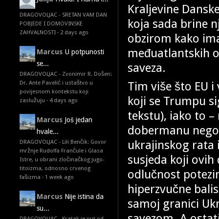
Kraljevine Danske
DRAGOVOLJAC - SRETAN VAM DAN
koja sada brine n
POBJEDE I DOMOVINSKE
ZAHVALNOSTI
·
2 days ago
obzirom kako ima
međuatlantskih o
Marcus
U potpunosti
se...
saveza.
DRAGOVOLJAC - Zvonimir R. Došen:
Tim više što EU i 
Dr. Ante Pavelić i ustaštvo u
povijesnom kontekstu koji
koji se Trumpu si
zaslužuju
·
4 days ago
tekstu), iako to – 
Marcus
Još jedan
dobermanu nego n
hvale...
ukrajinskog rata
DRAGOVOLJAC - Lili Benčik: Govor
mržnje Rudolfa Frančule i Glasa
susjeda koji ovih
Istre, u obrani zločinačkog jugo-
titoizma, odnosno crvenog
odlučnost potezi
fašizma
·
1 week ago
hiperzvučne bali
Marcus
Nije istina da
samoj granici U
su...
savezom. A ostat
DRAGOVOLJAC - Kratak je put od