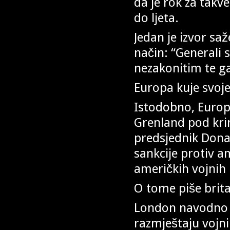
da je rok za takv
do ljeta.
Jedan je izvor sa
način: “Generali 
nezakonitim te ga
Europa kuje svoj
Istodobno, Europ
Grenland pod kri
predsjednik Donal
sankcije protiv am
američkih vojnih 
O tome piše brita
London navodno 
razmještaju vojn