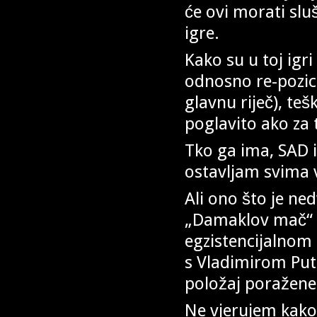
će ovi morati sluš
igre.
Kako su u toj igr
odnosno re-pozici
glavnu riječ), teš
poglavito ako za 
Tko ga ima, SAD 
ostavljam svima
Ali ono što je ned
„Damaklov mač“ k
egzistencijalnom 
s Vladimirom Put
položaj poražene
Ne vjerujem kako