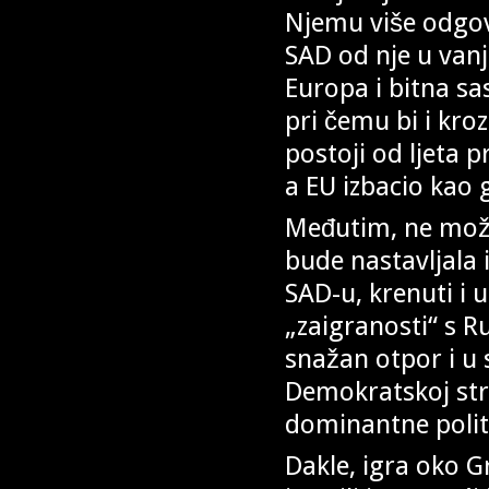
Njemu više odgova
SAD od nje u van
Europa i bitna sa
pri čemu bi i kro
postoji od ljeta 
a EU izbacio kao
Međutim, ne može
bude nastavljala
SAD-u, krenuti i
„zaigranosti“ s R
snažan otpor i u
Demokratskoj stra
dominantne polit
Dakle, igra oko G