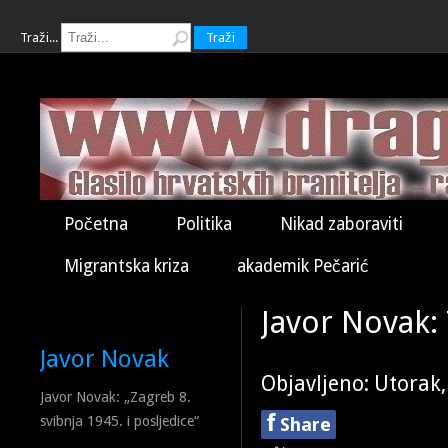
Traži...
Traži
Početna
Politika
Nikad zaboraviti
Migrantska kriza
akademik Pečarić
Javor Novak:
Javor Novak
Objavljeno: Utorak,
Javor Novak: „Zagreb 8.
f
svibnja 1945. i posljedice“
Share