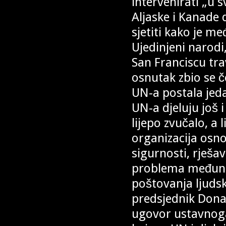
intervenirati „u
Aljaske i Kanade 
sjetiti kako je m
Ujedinjeni narodi
San Franciscu tra
osnutak zbio se če
UN-a postala jed
UN-a djeluju još i 
lijepo zvučalo, a
organizacija osno
sigurnosti, rješa
problema međun
poštovanja ljuds
predsjednik Dona
ugovor ustavnoga