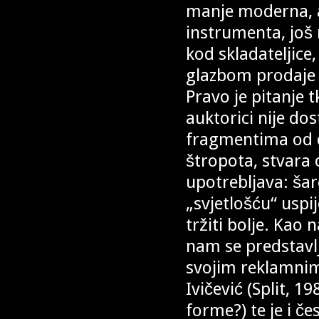
manje moderna, a
instrumenta, još 
kod skladateljice
glazbom prodaje i
Pravo je pitanje 
auktorici nije d
fragmentima od o
štropota, stvara o
upotrebljava: ša
„svjetlošću“ uspi
tržiti bolje. Kao
nam se predstavl
svojim reklamnim 
Ivičević (Split, 
forme?) te je i č