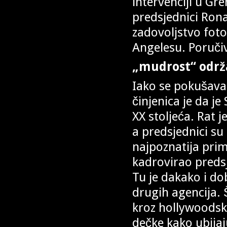
intervenciji u Gre
predsjednici Ron
zadovoljstvo fot
Angelesu. Poručiv
„mudrost“ održa
Iako se pokušava 
činjenica je da j
XX stoljeća. Rat j
a predsjednici s
najpoznatija prim
kadrovirao predsj
Tu je dakako i dob
drugih agencija. Š
kroz hollywoodske
dečke kako ubijaju