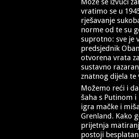
Može se izvući za
vratimo se u 1945
rješavanje sukob
norme od te su g
suprotno: sve je 
predsjednik Obam
otvorena vrata za
sustavno razaranj
znatnog dijela te 
Možemo reći i da
šaha s Putinom i
igra mačke i miša:
Grenland. Kako god
prijetnja matiran
postoji besplatan 