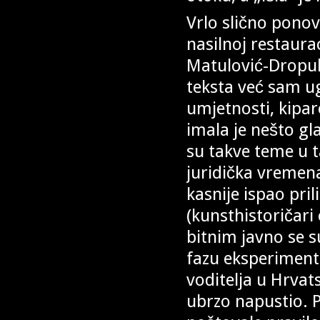
Vrlo slično ponov
nasilnoj restaur
Matulović-Dropul
teksta već sam u
umjetnosti, kipar
imala je nešto gla
su takve teme u t
juridička vremen
kasnije ispao pri
(kunsthistoričari
bitnim javno se su
fazu eksperimenti
voditelja u Hrvat
ubrzo napustio. 