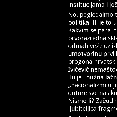
institucijama i jo
No, pogledajmo t
politika. Ili je t
Kakvim se para-po
prvorazredna skla
odmah veže uz izl
umotvorinu prvi 
progona hrvatskih
Ivičević nemaštovi
Tu je i nužna la
„nacionalizmi u 
đuture sve nas kot
Nismo li? Začudn
ljubiteljica frag