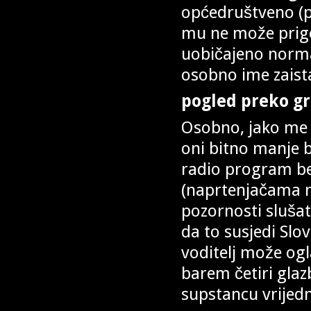
općedruštveno (pa
mu ne može prigov
uobičajeno norma
osobno ime zaista
pogled preko g
Osobno, jako me v
oni bitno manje b
radio program b
(naprtenjačama n
pozornosti slušat
da to susjedi Slo
voditelj može ogla
barem četiri glaz
supstancu vrijedn