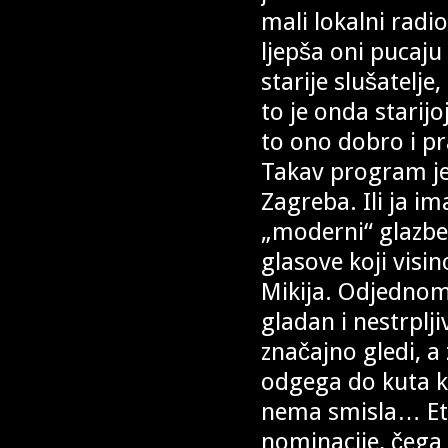
mali lokalni radio
ljepša oni pucaju 
starije slušatelje,
to je onda starijo
to ono dobro i pr
Takav program je
Zagreba. Ili ja i
„moderni“ glazben
glasove koji visi
Mikija. Odjednom 
gladan i nestrpl
značajno gledi, a
odgega do kuta k
nema smisla… Et
nominacije, čega