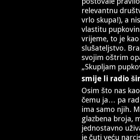
poštovale pravil
relevantnu društ
vrlo skupa!), a 
vlastitu pupkovin
vrijeme, to je kao
slušateljstvo. Br
svojim oštrim op
„Skupljam pupkov
smije li radio ši
Osim što nas kao 
čemu ja… pa radi
ima samo njih. Ml
glazbena broja, m
jednostavno uživ
je čuti veću narc