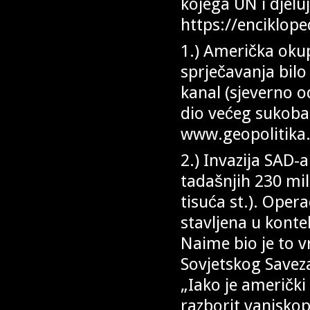
kojega UN i djelu
https://enciklope
1.) Američka okup
sprječavanja bilo
kanal (sjeverno o
dio većeg sukoba 
www.geopolitika
2.) Invazija SAD-
tadašnjih 230 mil
tisuća st.). Opera
stavljena u konte
Naime bio je to 
Sovjetskog Saveza
„Iako je američki
razborit vanjskopo