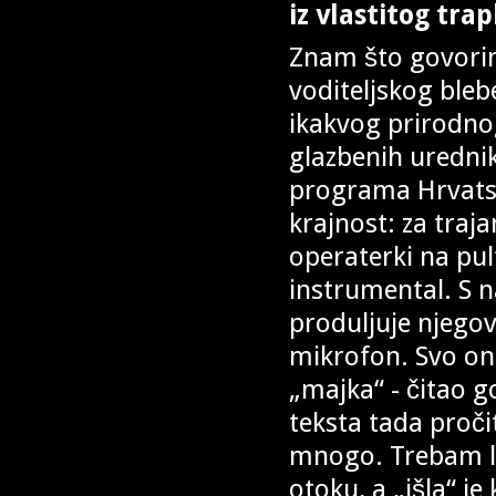
iz vlastitog trap
Znam što govorim
voditeljskog blebe
ikakvog prirodno
glazbenih uredni
programa Hrvatsko
krajnost: za traj
operaterki na pul
instrumental. S 
produljuje njegov
mikrofon. Svo ono
„majka“ - čitao g
teksta tada pročit
mnogo. Trebam li
otoku, a „išla“ 