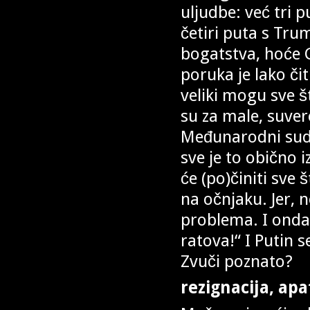
uljudbe: već tri 
četiri puta s Tr
bogatstva, hoće G
poruka je lako čit
veliki mogu sve š
su za male, suvere
Međunarodni sudo
sve je to obično i
će (po)činiti sve 
na očnjaku. Jer, 
problema. I onda
ratova!“ I Putin s
Zvuči poznato?
rezignacija, apat