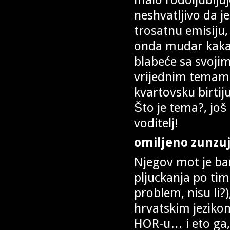
neshvatljivo da j
trosatnu emisiju
onda mudar kakav 
blabeće sa svoji
vrijednim temama
kvartovsku birtij
Što je tema?, još 
voditelj!
omiljeno zunzu
Njegov mot je ban
pljuckanja po ti
problem, nisu li?)
hrvatskim jeziko
HOR-u… i eto ga, 