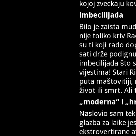
kojoj zveckaju ko
imbecilijada
Bilo je zaista mud
nije toliko kriv R
su ti koji rado do
sati drže podignu
imbecilijada što 
vijestima! Stari R
puta maštovitiji,
život ili smrt. Al
„moderna“ i „h
Naslovio sam tek
glazba za laike j
ekstrovertirane 