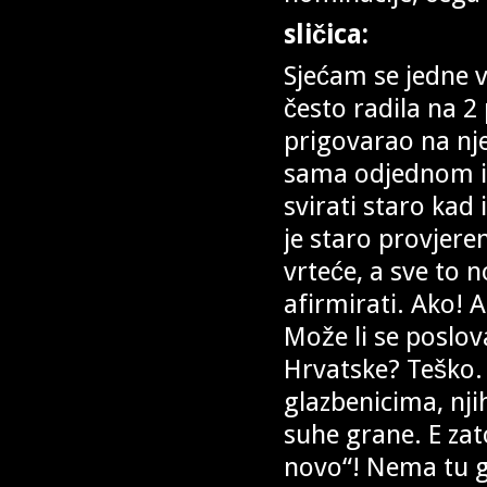
sličica:
Sjećam se jedne v
često radila na 2 
prigovarao na nj
sama odjednom iz 
svirati staro kad
je staro provjere
vrteće, a sve to n
afirmirati. Ako!
Može li se poslov
Hrvatske? Teško. 
glazbenicima, nj
suhe grane. E za
novo“! Nema tu g