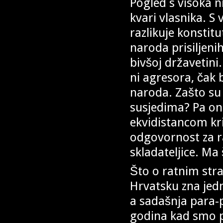
Pogled s visoka ni
kvari vlasnika. S 
razlikuje konstit
naroda prisiljeni
bivšoj državetini
ni agresora, čak b
naroda. Zašto su 
susjedima? Pa oni
ekvidistancom kri
odgovornost za r
skladateljice. Ma 
Što o ratnim str
Hrvatsku zna jed
a sadašnja para-p
godina kad smo p