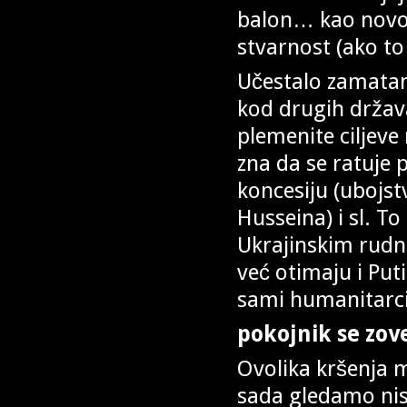
balon… kao novo 
stvarnost (ako to 
Učestalo zamatanj
kod drugih držav
plemenite ciljeve
zna da se ratuje 
koncesiju (ubojst
Husseina) i sl. To
Ukrajinskim rudni
već otimaju i Put
sami humanitarci
pokojnik se zo
Ovolika kršenja 
sada gledamo ni