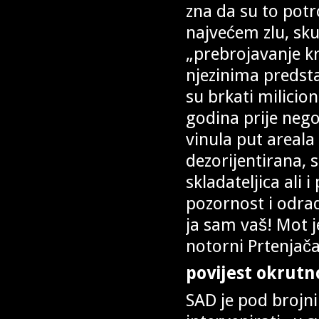
zna da su to pot
najvećem zlu, skup
„prebrojavanje kr
njezinima predstav
su brkati milicion
godina prije neg
vinula put areala
dezorijentirana, 
skladateljica ali 
pozornost i odrad
ja sam vaš! Mot j
notorni Prtenjač
povijest okrutn
SAD je pod brojn