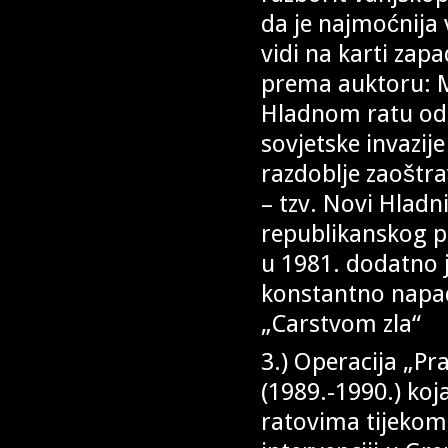
da je najmoćnija 
vidi na karti zap
prema auktoru: M
Hladnom ratu od 
sovjetske invazij
razdoblje zaoštr
– tzv. Novi Hladn
republikanskog p
u 1981. dodatno j
konstantno napad
„Carstvom zla“
3.) Operacija „Pr
(1989.-1990.) ko
ratovima tijekom 