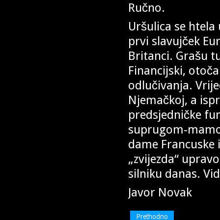
Ručno.
Uršulica se htela
prvi slavujček Eur
Britanci. Grašu t
Financijski, otočan
odlučivanja. Vrij
Njemačkoj, a isp
predsjedničke fun
suprugom-mamom 
dame Francuske i
„zvijezda“ upravo
silniku danas. Vid
Javor Novak
Prethodno