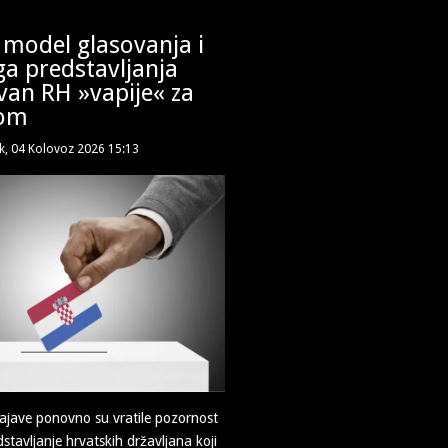
 model glasovanja i
ga predstavljanja
van RH »vapije« za
om
k, 04 Kolovoz 2026 15:13
ajave ponovno su vratile pozornost
dstavljanje hrvatskih državljana koji