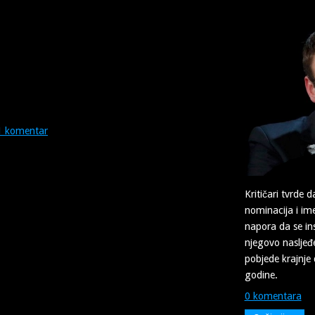
1 komentar
Kritičari tvrde 
nominacija i ime
napora da se inst
njegovo nasljeđe 
pobjede krajnje 
godine.
0 komentara