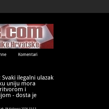
mne
Komentari
vaki ilegalni ulazak
ku uniju mora
pritvorom i
jom - dosta je
tak, 06 Kolovoz 2026 15:13