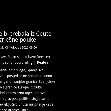
 bi trebala iz Ceute
grješne pouke
tak, 06 Kolovoz 2026 09:06
ada, prije svega, španjolskoj
ezine posljedice ne pripadaju samo
engenu, vanjske granice Španjolske
jske granice Europe. Odluke
idu neizbježno utječu na sve
Imigracijska politika stoga se ne
ao isključivo unutarnje pitanje kada
elaze granice Unije.