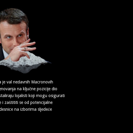
da je val nedavnih Macronovih
novanja na ključne pozicije dio
aliraju lojalisti koji mogu osigurati
i zaštititi se od potencijalne
desnice na izborima sljedeće