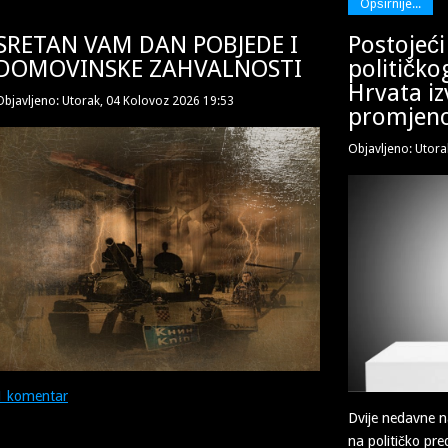
Opširnije...
SRETAN VAM DAN POBJEDE I
Postojeći
DOMOVINSKE ZAHVALNOSTI
političko
Hrvata iz
Objavljeno: Utorak, 04 Kolovoz 2026 19:53
promjen
Objavljeno: Utora
1 komentar
Dvije nedavne n
na političko pre