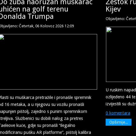
Do zuba naoružan muškarac
Žestok ru
uhićen na golf terenu
Kijev
Donalda Trumpa
Objavljeno: Četvr
Objavljeno: Četvrtak, 06 Kolovoz 2026 12:09
U ruskim napadi
ozlijeđeno 44 te
Vlasti su muškarca pretražile i pronašle spremnik
izvijestili su d
od 16 metaka, a u njegovu su vozilu pronašli
napunjen pištolj, zajedno s punim spremnikom
0 komentara
streljiva. Službenici su dobili nalog za pretres
Opširnije...
Taeleove kuće, gdje su pronašli “ilegalno
modificiranu pušku AR platforme”, pištolj kalibra