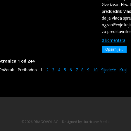
žive izvan Hrvat
predsjednik Vla
da je Vlada spr
ograničenje koj
za predstavnike 
0 komentara
Opširnije...
Stranica 1 od 244
Početak
Prethodno
1
2
3
4
5
6
7
8
9
10
Sljedeće
Kraj
©2026 DRAGOVOLJAC |
Designed by Hurricane
Media