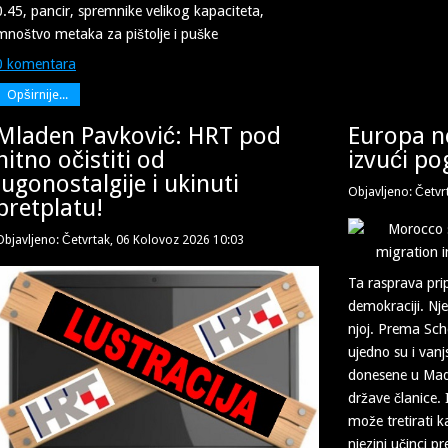
0.45, pancir, spremnike velikog kapaciteta,
mnoštvo metaka za pištolje i puške
0 komentara
Opširnije...
Mladen Pavković: HRT pod
Europa ne
hitno očistiti od
izvući po
jugonostalgije i ukinuti
Objavljeno: Četvr
pretplatu!
Objavljeno: Četvrtak, 06 Kolovoz 2026 10:03
Ta rasprava prip
demokraciji. Nj
njoj. Prema Sch
ujedno su i van
donesene u Madr
države članice. 
može tretirati k
njezini učinci pr