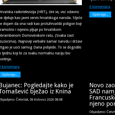
0 komentara
Hrvatska radiotelevizija (HRT), čini se, već odavno
Opširnije...
ne djeluje kao javni servis hrvatskoga naroda. Stječe
se dojam da ona radi kao protuhrvatski poligon koji
sramotno i svjesno pljuje po hrvatskom
obrambenom Domovinskom ratu. (Svaka čast
izuzecima). Najnoviji verbalni šamar narodu i državi
stigao je uoči samog Dana pobjede. To se dogodilo
u tjednu koji bi za svaku normalnu naciju bio
svetinja.
0 komentara
Opširnije...
Bujanec: Pogledajte kako je
Novo zao
Tomašević bježao iz Knina
SAD namj
Francusk
Objavljeno: Četvrtak, 06 Kolovoz 2026 08:08
njeno po
Objavljeno: Četvr