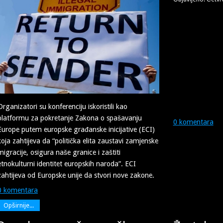
Organizatori su konferenciju iskoristili kao
platformu za pokretanje Zakona o spašavanju
0 komentara
Europe putem europske građanske inicijative (ECI)
koja zahtijeva da “politička elita zaustavi zamjenske
migracije, osigura naše granice i zaštiti
etnokulturni identitet europskih naroda”. ECI
zahtijeva od Europske unije da stvori nove zakone.
0 komentara
Opširnije...