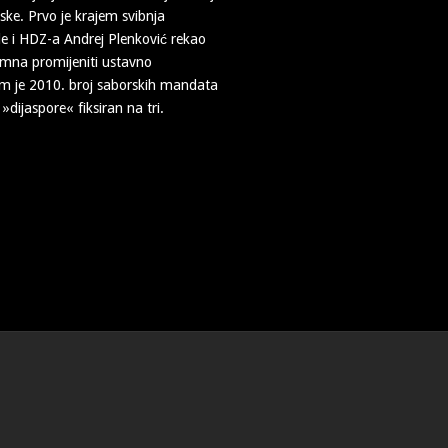
ske. Prvo je krajem svibnja
de i HDZ-a Andrej Plenković rekao
emna promijeniti ustavno
im je 2010. broj saborskih mandata
»dijaspore« fiksiran na tri.