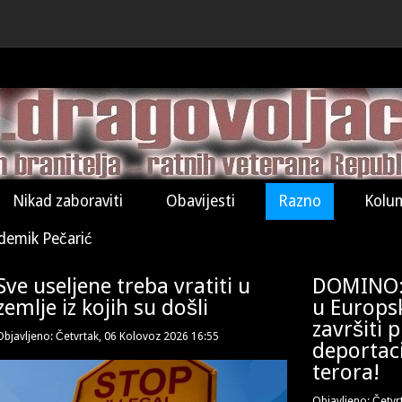
Nikad zaboraviti
Obavijesti
Razno
Kolu
demik Pečarić
Sve useljene treba vratiti u
DOMINO: S
zemlje iz kojih su došli
u Europs
završiti 
Objavljeno: Četvrtak, 06 Kolovoz 2026 16:55
deportaci
terora!
Objavljeno: Četvr