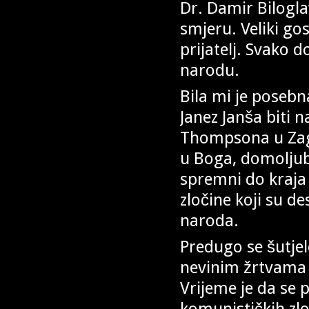
Dr. Damir Bilogla
smjeru. Veliki go
prijatelj. Svako 
narodu.
Bila mi je posebn
Janez Janša biti
Thompsona u Zagr
u Boga, domoljub
spremni do kraja 
zločine koji su d
naroda.
Predugo se šutje
nevinim žrtvama k
Vrijeme je da se 
komunističkih zlo