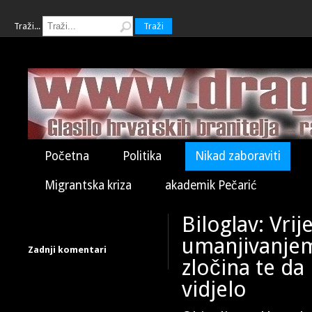
Traži...
Traži
Početna
Politika
Nikad zaboraviti
Migrantska kriza
akademik Pečarić
Biloglav: Vri
umanjivanjem
Zadnji komentari
zločina te da
vidjelo