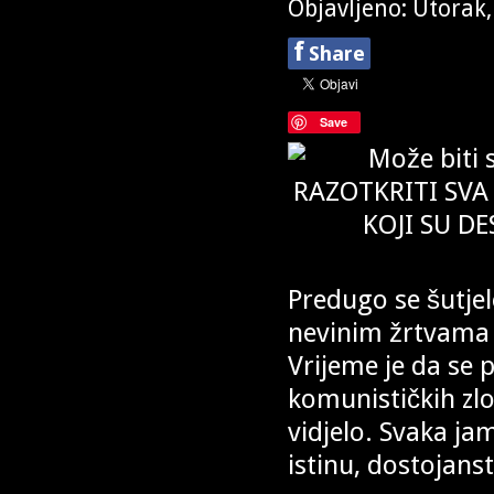
Objavljeno: Utorak,
f
Share
Save
Predugo se šutje
nevinim žrtvama k
Vrijeme je da se 
komunističkih zlo
vidjelo. Svaka jam
istinu, dostojanst