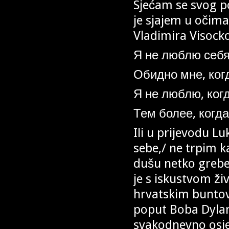
Sjećam se svog p
je sjajem u očim
Vladimira Visoc
Я не люблю себя,
Обидно мне, ког
Я не люблю, когд
Тем более, когда
Ili u prijevodu L
sebe,/ ne trpim k
dušu netko grebe,
je s iskustvom živ
hrvatskim buntov
poput Boba Dylana
svakodnevno osjeć