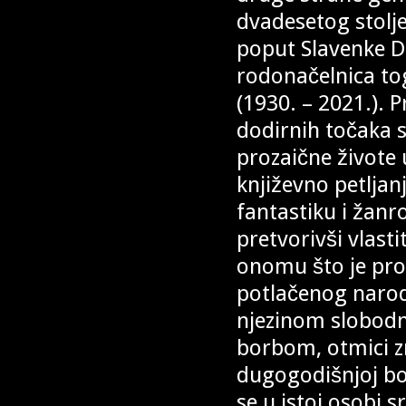
dvadesetog stolj
poput Slavenke Dr
rodonačelnica tog
(1930. – 2021.). 
dodirnih točaka s
prozaične živote 
književno petljan
fantastiku i žan
pretvorivši vlast
onomu što je prož
potlačenog naroda
njezinom slobodn
borbom, otmici z
dugogodišnjoj b
se u istoj osobi 