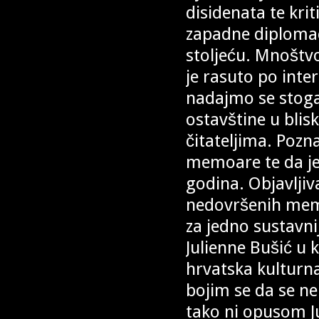
disidenata te kri
zapadne diplomac
stoljeću. Mnoštvo
je rasuto po inte
nadajmo se stoga 
ostavštine u blisk
čitateljima. Pozna
memoare te da je
godina. Objavljiv
nedovršenih memo
za jedno sustavni
Julienne Bušić u 
hrvatska kulturn
bojim se da se ne
tako ni opusom J