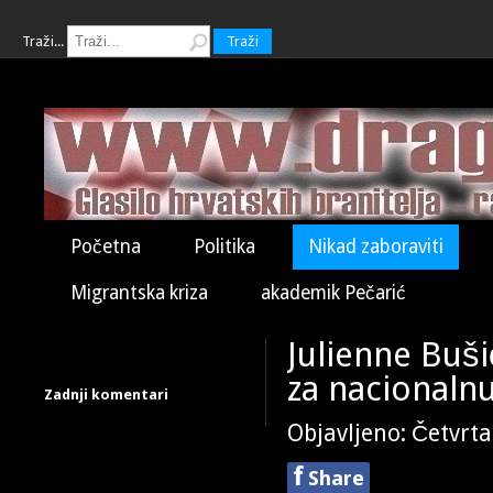
Traži...
Traži
Početna
Politika
Nikad zaboraviti
Migrantska kriza
akademik Pečarić
Julienne Buši
za nacionaln
Zadnji komentari
Objavljeno: Četvrta
f
Share