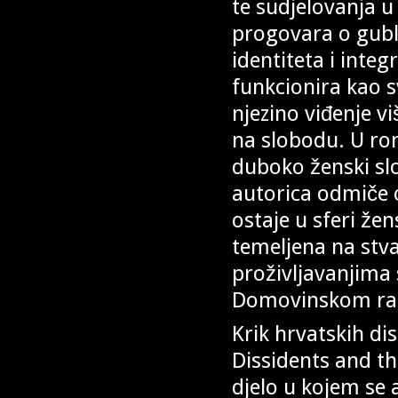
te sudjelovanja u
progovara o gublj
identiteta i integ
funkcionira kao s
njezino viđenje 
na slobodu. U rom
duboko ženski slo
autorica odmiče od
ostaje u sferi že
temeljena na stv
proživljavanjima 
Domovinskom ra
Krik hrvatskih di
Dissidents and th
djelo u kojem se a