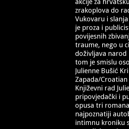
akcije za hrvatsk
zrakoplova do ra
Vukovaru i slanja 
je proza i public
povijesnih zbivan
traume, nego u ci
doživljava narod 
tom je smislu oso
Julienne Bušić Kr
Zapada/Croatian 
Književni rad Jul
pripovjedački i p
opusa tri romana. 
najpoznatiji aut
intimnu kroniku 