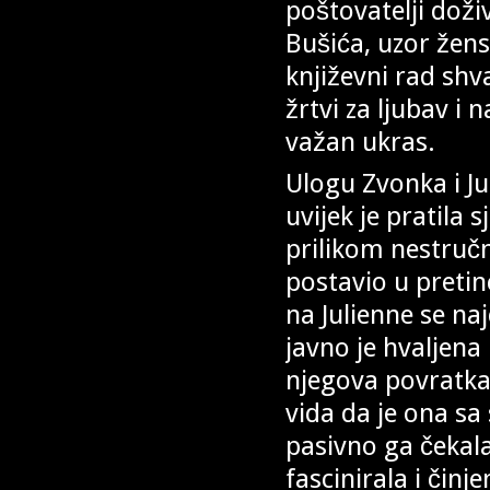
poštovatelji doži
Bušića, uzor žensk
književni rad shv
žrtvi za ljubav i
važan ukras.
Ulogu Zvonka i Ju
uvijek je pratila
prilikom nestruč
postavio u pretin
na Julienne se na
javno je hvaljena
njegova povratka 
vida da je ona sa 
pasivno ga čekala
fascinirala i čin