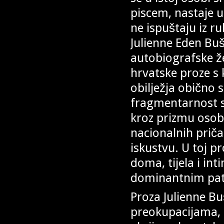
piscem, nastaje u
ne ispuštaju iz ru
Julienne Eden Buši
autobiografske 
hrvatske proze s 
obilježja obično 
fragmentarnost st
kroz prizmu osobn
nacionalnih prič
iskustvu. U toj p
doma, tijela i i
dominantnim patr
Proza Julienne Bu
preokupacijama, al