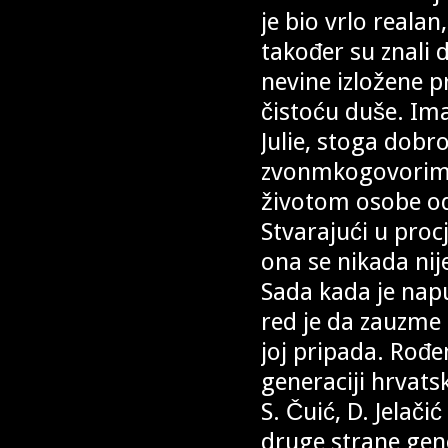
je bio vrlo reala
također su znali d
nevine izložene 
čistoću duše. Ima
Julie, stoga dobr
zvonmkogovorim.J
životom osobe od 
Stvarajući u proc
ona se nikada nije
Sada kada je napus
red je da zauzme
joj pripada. Rođ
generaciji hrvatsk
S. Čuić, D. Jelačić
druge strane gener