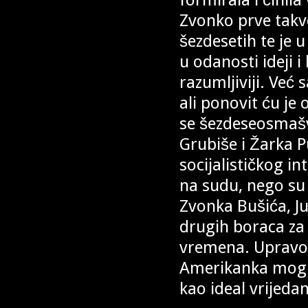
Zvonko prve takve
šezdesetih te je 
u odanosti ideji 
razumljiviji. Već
ali ponovit ću je
se šezdeseosmašv
Grubiše i Žarka P
socijalističkog i
na sudu, nego su 
Zvonka Bušića, Ju
drugih boraca za 
vremena. Upravo 
Amerikanka mogla
kao ideal vrijedan