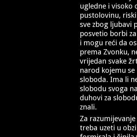
ugledne i visoko 
pustolovinu, risk
sve zbog ljubavi 
posvetio borbi z
i mogu reći da os
prema Zvonku, neg
vrijedan svake žr
narod kojemu se 
sloboda. Ima li n
slobodu svoga nar
duhovi za slobodu
znali.
Za razumijevanje 
treba uzeti u obz
formirala i činila