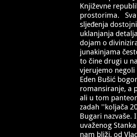
Književne republi
prostorima. Svaki
sljeđenja dostojn
uklanjanja detalj
dojam o divinizir
junakinjama često
to čine drugi u n
vjerujemo negoli
Eden Bušić bogom
romansiranje, a p
ali u tom panteon
zadah ''koljača 2
Bugari nazvaše. 
uvaženog Stanka L
nam bliži, od Vla