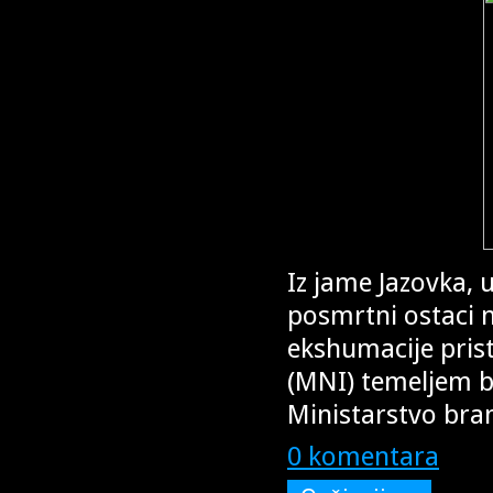
Iz jame Jazovka, 
posmrtni ostaci 
ekshumacije pris
(MNI) temeljem br
Ministarstvo bran
0 komentara