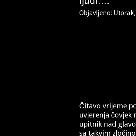
ljudi….”
Objavljeno: Utorak,
Čitavo vrijeme pos
uvjerenja čovjek m
upitnik nad glavo
sa takvim zločino