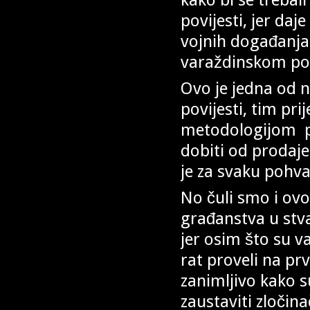
povijesti, jer daj
vojnih događanja
varaždinskom po
Ovo je jedna od na
povijesti, tim pr
metodologijom pov
dobiti od prodaje
je za svaku pohva
No čuli smo i ovo:
građanstva u stva
jer osim što su v
rat proveli na pr
zanimljivo kako s
zaustaviti zločin