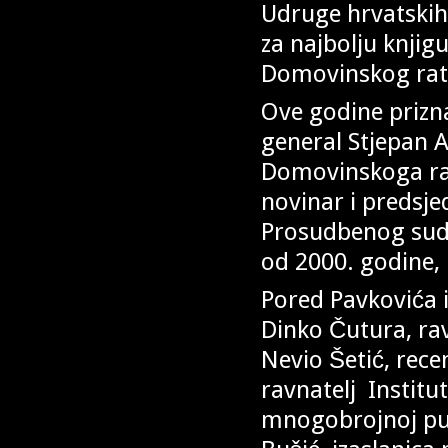
Udruge hrvatskih
za najbolju knji
Domovinskog rat
Ove godine priznan
general Stjepan A
Domovinskoga rat
novinar i predsj
Prosudbenog suda.
od 2000. godine, 
Pored Pavkovića i 
Dinko Čutura, rav
Nevio Šetić, recen
ravnatelj Institu
mnogobrojnoj publ