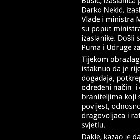
Bušić, izaslanica
Darko Nekić, izas
Vlade i ministra M
su poput ministra
izaslanike. Došli 
Puma i Udruge za
Tijekom obrazlaga
istaknuo da je rij
događaja, potkre
određeni način i
braniteljima koji
povijest, odnosno
dragovoljaca i ra
svjetlu.
Dakle, kazao je d