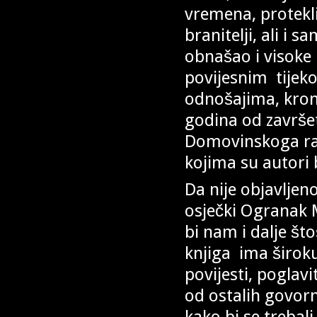
vremena, protekli
branitelji, ali i 
obnašao i visoke 
povijesnim tijeko
odnošajima, krono
godina od završ
Domovinskoga rat
kojima su autori 
Da nije objavljeno
osječki Ogranak Ma
bi nam i dalje št
knjiga ima širok
povijesti, poglavi
od ostalih govor
kako bi se trebali