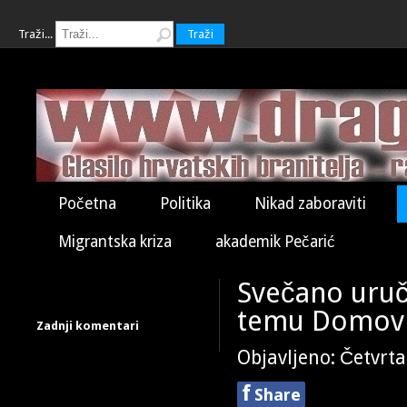
Traži...
Traži
Početna
Politika
Nikad zaboraviti
Migrantska kriza
akademik Pečarić
Svečano uruče
temu Domovi
Zadnji komentari
Objavljeno: Četvrta
f
Share