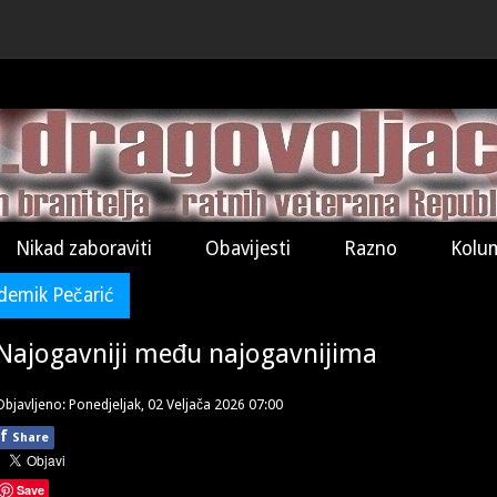
Nikad zaboraviti
Obavijesti
Razno
Kolu
demik Pečarić
Najogavniji među najogavnijima
Objavljeno: Ponedjeljak, 02 Veljača 2026 07:00
f
Share
Save