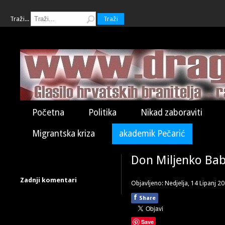
Traži...
Traži
Početna
Politika
Nikad zaboraviti
Migrantska kriza
akademik Pečarić
Don Miljenko Bab
Zadnji komentari
Objavljeno: Nedjelja, 14 Lipanj 2
f
Share
Save