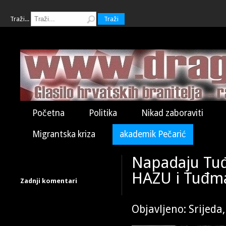
Traži...
Traži
Početna
Politika
Nikad zaboraviti
Migrantska kriza
akademik Pečarić
Napadaju Tuđ
HAZU i Tuđma
Zadnji komentari
Objavljeno: Srijeda