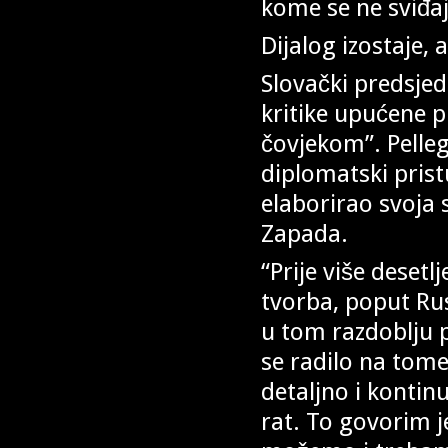
kome se ne sviđaju
Dijalog izostaje, a
Slovački predsjed
kritike upućene p
čovjekom”. Pelleg
diplomatski prist
elaborirao svoja s
Zapada.
“Prije više desetl
tvorba, poput Rus
u tom razdoblju p
se radilo na tome
detaljno i kontin
rat. To govorim j