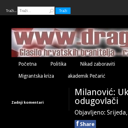
Traži...
Traži
Početna
Politika
Nikad zaboraviti
Migrantska kriza
akademik Pečarić
Milanović: Uk
odugovlači
Zadnji komentari
Objavljeno: Srijeda
f
Share