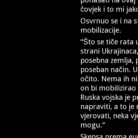
čovjek i to mi ja
Osvrnuo se i na s
mobilizacije.
“Što se tiče rata 
strani Ukrajinaca,
posebna zemlja, p
poseban način. Us
očito. Nema ih ni 
on bi mobilizirao 
Ruska vojska je p
napraviti, a to j
vjerovati, neka vj
mogu.”
Skepsa prema eu