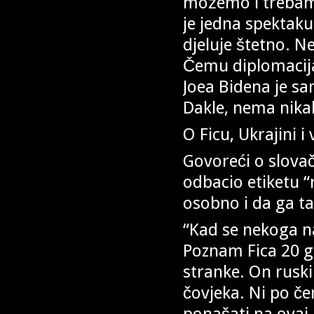
možemo i trebamo 
je jedna spektaku
djeluje štetno. 
Čemu diplomacija 
Joea Bidena je s
Dakle, nema nika
O Ficu, Ukrajini 
Govoreći o slova
odbacio etiketu “
osobno i da ga ta
“Kad se nekoga n
Poznam Fica 20 go
stranke. On rus
čovjeka. Ni po čem
ponašati na ovaj 