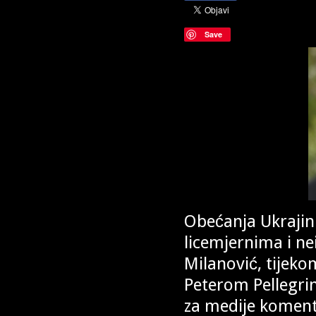
Save
Obećanja Ukrajini
licemjernima i n
Milanović, tijek
Peterom Pellegrin
za medije komentir