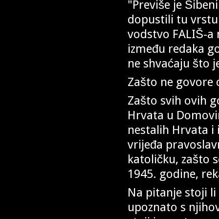
"Previše je Šibe
dopustili tu vrstu 
vodstvo FALIŠ-a n
između redaka go
ne shvaćaju što j
Zašto ne govore 
Zašto svih ovih g
Hrvata u Domovins
nestalih Hrvata i
vrijeđa pravoslav
katoličku, zašto 
1945. godine, rek
Na pitanje stoji li
upoznato s njiho