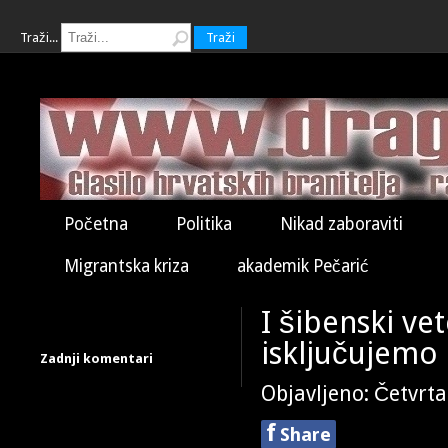
Traži...
Traži
Početna
Politika
Nikad zaboraviti
Migrantska kriza
akademik Pečarić
I šibenski ve
isključujemo
Zadnji komentari
Objavljeno: Četvrta
f
Share