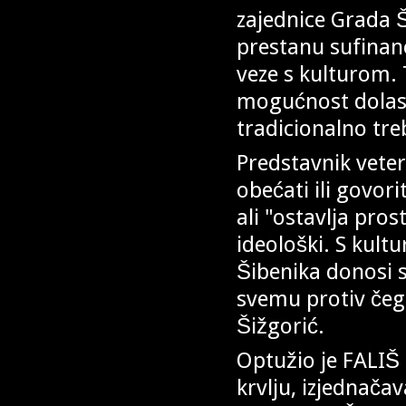
zajednice Grada Š
prestanu sufinanc
veze s kulturom. 
mogućnost dolaska
tradicionalno tre
Predstavnik veter
obećati ili govori
ali "ostavlja pros
ideološki. S kult
Šibenika donosi s
svemu protiv čeg
Šižgorić.
Optužio je FALIŠ 
krvlju, izjednača