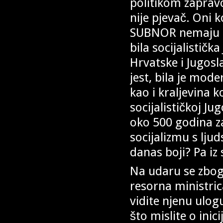
politikom zaprav
nije pjevač. Oni k
SUBNOR nemaju po
bila socijalistič
Hrvatske i Jugosl
jest, bila je mode
kao i kraljevina k
socijalističkoj Ju
oko 500 godina z
socijalizmu s ljud
danas boji? Pa iz 
Na udaru se zbog 
resorna ministri
vidite njenu ulog
što mislite o inic