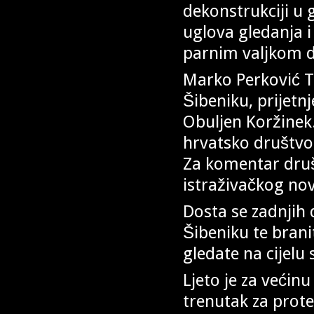
dekonstrukciji u g
uglova gledanja 
parnim valjkom d
Marko Perković T
Šibeniku, prijetn
Obuljen Koržinek.
hrvatsko društvo p
Za komentar društ
istraživačkog no
Dosta se zadnjih 
Šibeniku te branit
gledate na cijelu 
Ljeto je za većin
trenutak za prote