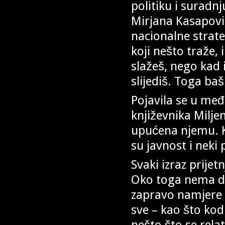
politiku i suradnj
Mirjana Kasapović
nacionalne strate
koji nešto traže, 
slažeš, nego kad 
slijediš. Toga ba
Pojavila se u međ
književnika Milje
upućena njemu. K
su javnost i neki 
Svaki izraz prijet
Oko toga nema dvo
zapravo namjere on
sve – kao što kod
nešto što se relat