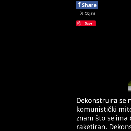
f
Share
Save
Dekonstruira se n
komunistički mito
znam što se ima d
raketiran. Dekonstr