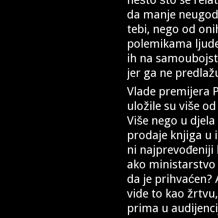
da manje neugodno
tebi, nego od onih
polemikama ljude
ih na samoubojst
jer ga ne predla
Vlade premijera P
uložile su više o
Više nego u djela
prodaje knjiga u 
ni najprevođeniji
ako ministarstvo 
da je prihvaćen? 
vide to kao žrtvu
prima u audijenci