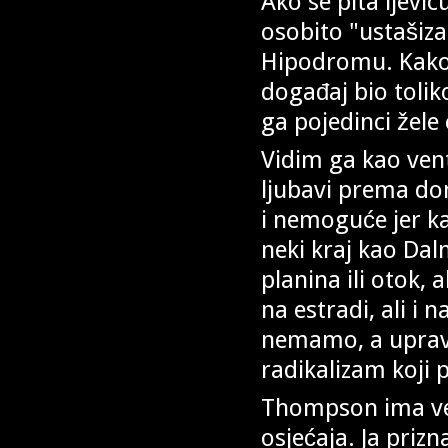
Ako se pita ljevi
osobito "ustašiz
Hipodromu. Kako ste
događaj bio tolik
ga pojedinci žele 
Vidim ga kao ven
ljubavi prema do
i nemoguće jer ka
neki kraj kao Dal
planina ili otok,
na estradi, ali i 
nemamo, a upravo
radikalizam koji
Thompson ima vel
osjećaja. Ja priz