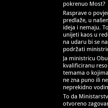
pokrenuo Most?
Rasprave o povjer
predlaže, u naše
ideja i nemaju. T
unijeti kaos u re
na udaru bi se na
podržati ministricu
Ja ministricu Ob
kvalificiranu res
temama o kojima 
ne zna puno ili ne
neprekidno vodim
To da Ministarstv
otvoreno zagovara