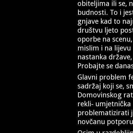
obiteljima ili se,
budnosti. To i je
gnjave kad to najm
društvu ljeto pos
oporbe na scenu,
mislim i na lijev
nastanka države,
Probajte se danas
Glavni problem fes
sadržaj koji se, s
Domovinskog rata 
rekli- umjetničk
problematizirati 
novčanu potporu 
Osim u razdoblji