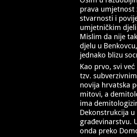
prava umjetnost z
stvarnosti i povi
umjetničkim djeli
Mislim da nije ta
djelu u Benkovcu,
jednako blizu soc
Kao prvo, svi već
tzv. subverzivnim
novija hrvatska p
mitovi, a demitol
ima demitologizir
Dekonstrukcija u fi
građevinarstvu. Up
onda preko Domo