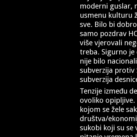
moderni guslar, n
usmenu kulturu ži
sve. Bilo bi dobr
samo pozdrav HOS
više vjerovali neg
treba. Sigurno j
nije bilo nacional
subverzija protiv
subverzija desnice
Tenzije između des
ovoliko opipljive
kojom se žele sak
društva/ekonomije
sukobi koji su se
pitanje vremena 