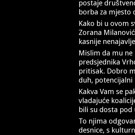
postaje društveno 
borba za mjesto o
Kako bi u ovom s
Zorana Milanović
kasnije nenajavlje
Mislim da mu ne 
predsjednika Vrh
pritisak. Dobro m
duh, potencijalni
Kakva Vam se pak 
vladajuće koalici
bili su dosta pod
To njima odgovara.
desnice, s kultur