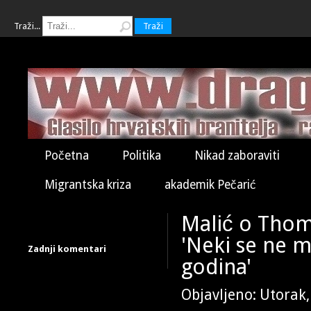
Traži...
Traži
Početna
Politika
Nikad zaboraviti
Migrantska kriza
akademik Pečarić
Malić o Thom
'Neki se ne 
Zadnji komentari
godina'
Objavljeno: Utorak