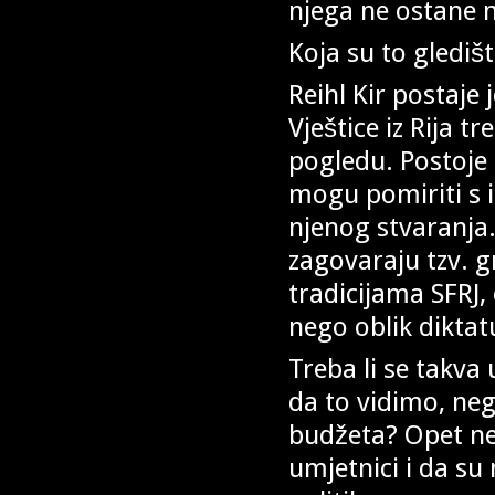
njega ne ostane 
Koja su to glediš
Reihl Kir postaje
Vještice iz Rija t
pogledu. Postoje 
mogu pomiriti s 
njenog stvaranja.
zagovaraju tzv. g
tradicijama SFRJ,
nego oblik dikta
Treba li se takva
da to vidimo, nego
budžeta? Opet ne.
umjetnici i da su