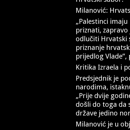
Milanović: Hrvats
„Palestinci imaju
priznati, zapravo 
odlučiti Hrvatski
priznanje hrvats
prijedlog Vlade”,
Kritika Izraela i
Predsjednik je po
narodima, istaknu
„Prije dvije godi
došli do toga da 
države jedino no
Milanović je u obj