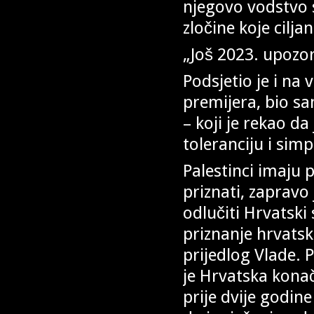
njegovo vodstvo s
zločine koje cilja
„Još 2023. upozor
Podsjetio je i na 
premijera, bio sam
– koji je rekao da
toleranciju i simp
Palestinci imaju 
priznati, zapravo 
odlučiti Hrvatski
priznanje hrvats
prijedlog Vlade. 
je Hrvatska konač
prije dvije godi