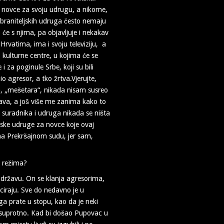
novce za svoju udrugu, a nikome,
h braniteljskih udruga često nemaju
 će s njima, pa objavljuje i nekakav
 Hrvatima, ima i svoju televiziju, a
. kulturne centre, u kojima će se
 za poginule Srbe, koji su bili
o agresor, a tko žrtva.Vjerujte,
, „mešetara“, nikada nisam susreo
rava, a još više me zanima kako to
h suradnika i udruga nikada se ništa
ljske udruge za novce koje ovaj
 na Prekršajnom sudu, jer sam,
g režima?
u državu. On se klanja agresorima,
nciraju. Sve do nedavno je u
a prate u stopu, kao da je neki
e suprotno. Kad bi došao Pupovac u