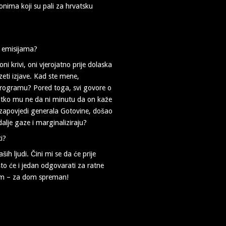
onima koji su pali za hrvatsku
m emisijama?
ni krivi, oni vjerojatno prije dolaska
eti izjave. Kad ste mene,
m programu? Pored toga, svi govore o
itko mu ne da ni minutu da on kaže
po zapovjedi generala Gotovine, došao
dalje gaze i marginaliziraju?
i?
ših ljudi. Čini mi se da će prije
to će i jedan odgovarati za ratne
esam – za dom spreman!