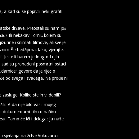
a kad su se pojavili neki grafiti
vatske države. Preostali su nam još
vičić? Ili nekakav Tomić kojem su
žurine i snimati filmove, ali sve je
raznim Šerbedžijima, lako, vjerujte,
di. Jeste li barem jednog od njih
o, sad su pronađeni posmrtni ostaci
 „damice“ govore da je riječ o
eće od svega i svačega. Ne prođe ni
 zasluge. Koliko ste ih vi dobili?
ili! A da nije bilo vas i mojeg
ičan dokumentarni film o našim
esu. Tamo će ići i delegacija naše
i sjećanja na žrtve Vukovara i