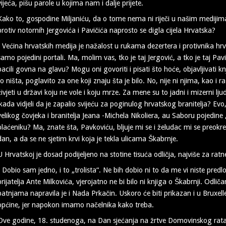
vijeća, pišu parole u kojima nam i dalje prijete.
Kako to, gospodine Miljaniću, da o tome nema ni riječi u našim medijima, 
protiv notornih Jergovića i Pavičića naprosto se digla cijela Hrvatska?
- Većina hrvatskih medija je nažalost u rukama dezertera i protivnika hr
samo pojedini portali. Ma, molim vas, tko je taj Jergović, a tko je taj Pa
bacili govna na glavu? Mogu oni govoriti i pisati što hoće, objavljivati knji
to ništa, poglavito za one koji znaju šta je bilo. No, nije ni njima, kao i 
živjeti u državi koju ne vole i koju mrze. Za mene su to jadni i mizerni lju
ikada vidjeli da je zapalio svijeću za poginulog hrvatskog branitelja? Ev
velikog čovjeka i branitelja Jeana -Michela Nikoliera, au Saboru pojedine
plaćeniku? Ma, znate šta, Pavkoviću, bljuje mi se i želudac mi se preokr
dan, a da se ne sjetim krvi koja je tekla ulicama Škabrnje.
U Hrvatskoj je dosad podijeljeno na stotine tisuća odličja, najviše za ratne
- Dobio sam jedno, i to „trolista“. Ne bih dobio ni to da me vi niste predlož
prijatelja Ante Milkovića, vjerojatno ne bi bilo ni knjiga o Škabrnji. Odl
patnjama napravila je i Nada Prkačin. Uskoro će biti prikazan i u Bruxell
općine, jer napokon imamo načelnika kako treba.
Ove godine, 18. studenoga, na Dan sjećanja na žrtve Domovinskog rata 