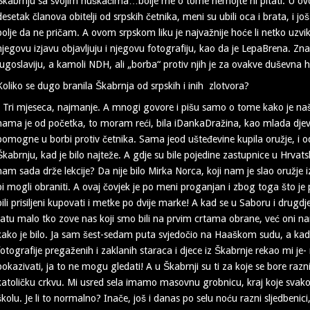
Škabrnju sa svojim huškačima…bolje me o tome nemojte ni pitati. U ovom
desetak članova obitelji od srpskih četnika, meni su ubili oca i brata, i 
bolje da ne pričam. A ovom srpskom liku je najvažnije hoće li netko uzv
njegovu izjavu objavljuju i njegovu fotografiju, kao da je LepaBrena. Zna
Jugoslaviju, a kamoli NDH, ali „borba“ protiv njih je za ovakve duševna 
Koliko se dugo branila Škabrnja od srpskih i inih zlotvora?
- Tri mjeseca, najmanje. A mnogi govore i pišu samo o tome kako je na
nama je od početka, to moram reći, bila iDankaDražina, kao mlada djevo
pomogne u borbi protiv četnika. Sama jeod ušteđevine kupila oružje, i o
Škabrnju, kad je bilo najteže. A gdje su bile pojedine zastupnice u Hrva
nam sada drže lekcije? Da nije bilo Mirka Norca, koji nam je slao oružje
bi mogli obraniti. A ovaj čovjek je po meni proganjan i zbog toga što j
bili prisiljeni kupovati i metke po dvije marke! A kad se u Saboru i drug
ratu malo tko zove nas koji smo bili na prvim crtama obrane, već oni n
kako je bilo. Ja sam šest-sedam puta svjedočio na Haaškom sudu, a k
fotografije pregaženih i zaklanih staraca i djece iz Škabrnje rekao mi j
pokazivati, ja to ne mogu gledati! A u Škabrnji su ti za koje se bore razni p
katoličku crkvu. Mi usred sela imamo masovnu grobnicu, kraj koje svak
školu. Je li to normalno? Inače, još i danas po selu noću razni sljedben