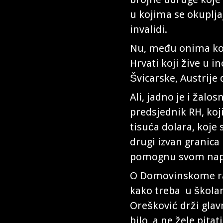
u kojima se okupljaj
invalidi.
Nu, među onima koji
Hrvati koji žive u 
Švicarske, Austrije 
Ali, jadno je i žalo
predsjednik RH, koj
tisuća dolara, koje 
drugi izvan granica 
pomognu svom nap
O Domovinskome rat
kako treba u škola
Orešković drži glavn
bilo, a ne žele pitat