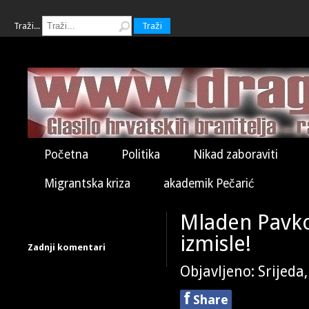
Traži...
Traži
Početna
Politika
Nikad zaboraviti
Migrantska kriza
akademik Pečarić
Mladen Pavkov
izmisle!
Zadnji komentari
Objavljeno: Srijeda
f
Share