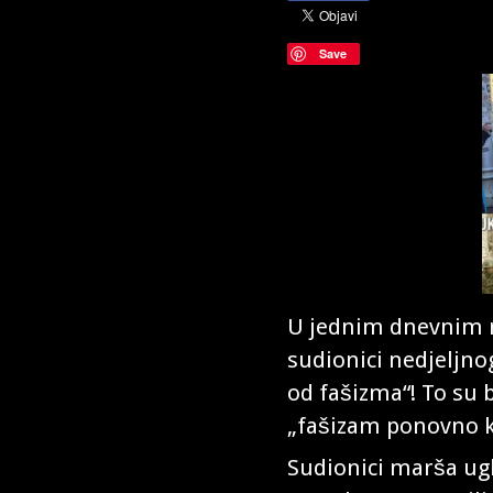
Save
U jednim dnevnim n
sudionici nedjeljno
od fašizma“!
To su b
„fašizam ponovno ku
Sudionici marša ugla