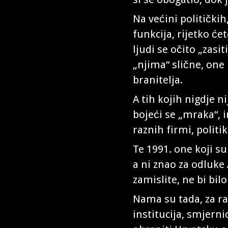
Na većini političkih
funkcija, rijetko će
ljudi se očito „zasi
„njima“ slične, one
branitelja.
A tih kojih nigdje n
bojeći se „mraka“, 
raznih firmi, polit
Te 1991. one koji su
a ni znao za odluke
zamislite, ne bi bil
Nama su tada, za ra
institucija, smjern