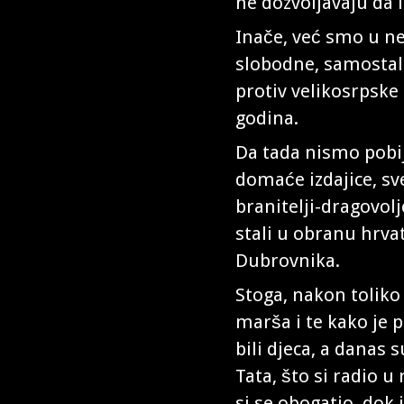
ne dozvoljavaju da 
Inače, već smo u ne
slobodne, samostal
protiv velikosrpske 
godina.
Da tada nismo pobij
domaće izdajice, sve
branitelji-dragovolj
stali u obranu hrva
Dubrovnika.
Stoga, nakon tolik
marša i te kako je p
bili djeca, a danas s
Tata, što si radio u
si se obogatio, dok 