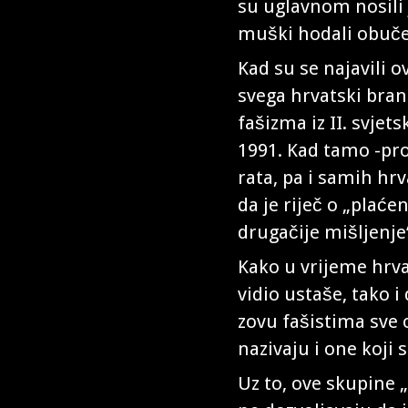
su uglavnom nosili 
muški hodali obuče
Kad su se najavili o
svega hrvatski branit
fašizma iz II. svjets
1991. Kad tamo -pro
rata, pa i samih hrv
da je riječ o „plać
drugačije mišljenje
Kako u vrijeme hrv
vidio ustaše, tako i
zovu fašistima sve o
nazivaju i one koji 
Uz to, ove skupine „