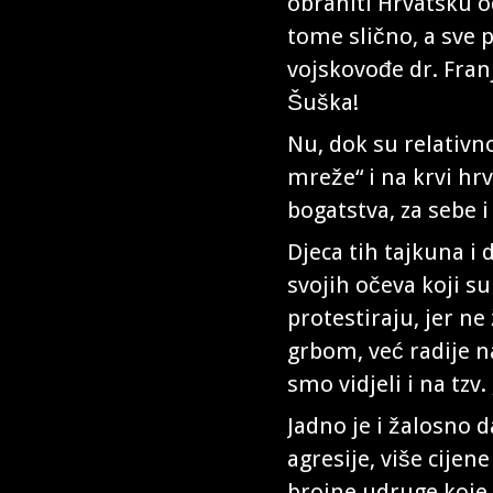
obraniti Hrvatsku od
tome slično, a sve 
vojskovođe dr. Fra
Šuška!
Nu, dok su relativno
mreže“ i na krvi hrv
bogatstva, za sebe i
Djeca tih tajkuna i
svojih očeva koji su
protestiraju, jer ne
grbom, već radije n
smo vidjeli i na tz
Jadno je i žalosno 
agresije, više cijene
brojne udruge koje b