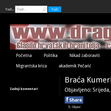
Traži...
Traži
Početna
Politika
Nikad zaboraviti
Migrantska kriza
akademik Pečarić
Braća Kumerl
Zadnji komentari
Objavljeno: Srijeda
f
Share