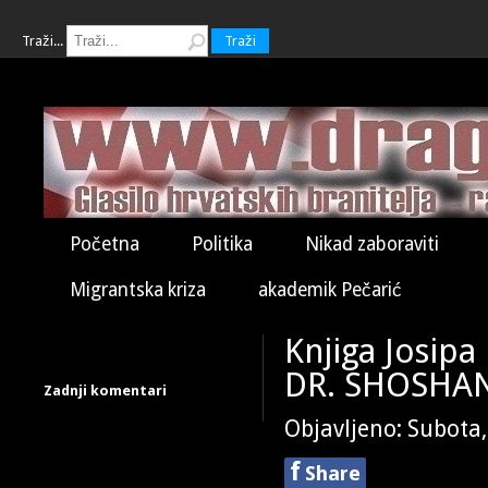
Traži...
Traži
Početna
Politika
Nikad zaboraviti
Migrantska kriza
akademik Pečarić
Knjiga Josipa 
DR. SHOSHA
Zadnji komentari
Objavljeno: Subota,
f
Share