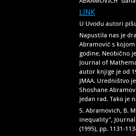
ABRAMOVICH“ dana 
LINK
U Uvodu autori piš
Napustila nas je dra
Abramović s kojom j
godine. Neobično je
Journal of Mathemat
autor knjige je od 1
JMAA. Uredništvo je 
Shoshane Abramovich
jedan rad. Tako je n
S. Abramovich, B. M
inequality", Journa
(1995), pp. 1131-113