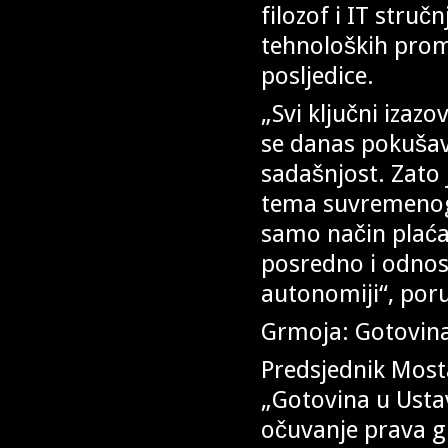
filozof i IT struč
tehnoloških promj
posljedice.
„Svi ključni izaz
se danas pokušav
sadašnjost. Zato 
tema suvremenog 
samo način plaća
posredno i odnos 
autonomiji“, poru
Grmoja: Gotovina 
Predsjednik Mosta
„Gotovina u Ustav
očuvanje prava gr