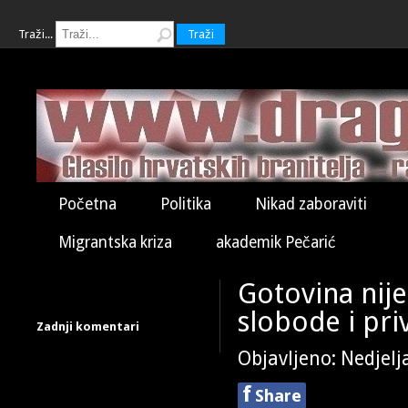
Traži...
Traži
Početna
Politika
Nikad zaboraviti
Migrantska kriza
akademik Pečarić
Gotovina nije
slobode i pri
Zadnji komentari
Objavljeno: Nedjelj
f
Share