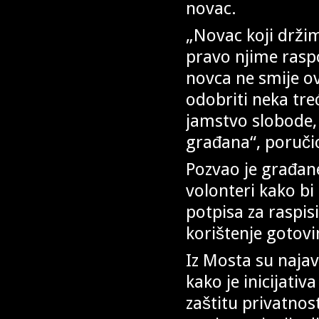
novac.
„Novac koji drži
pravo njime rasp
novca ne smije ov
odobriti neka tre
jamstvo slobode, 
građana“, poruči
Pozvao je građane 
volonteri kako bi
potpisa za raspis
korištenje gotovin
Iz Mosta su najavi
kako je inicijati
zaštitu privatno