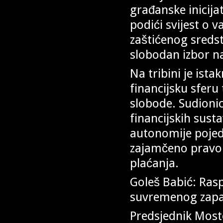
građanske inicija
podići svijest o 
zaštićenog sredst
slobodan izbor n
Na tribini je ista
financijsku sferu
slobode. Sudionici
financijskih sust
autonomije pojed
zajamčeno pravo 
plaćanja.
Goleš Babić: Rasp
suvremenog zap
Predsjednik Mosto