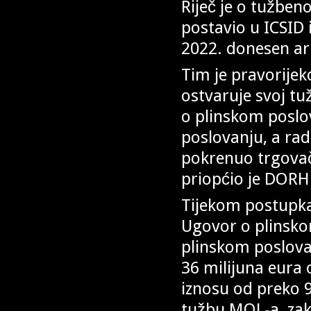
Riječ je o tužben
postavio u ICSID i
2022. donesen arb
Tim je pravorije
ostvaruje svoj t
o plinskom poslo
poslovanju, a rad
pokrenuo trgovač
priopćio je DORH
Tijekom postupka 
Ugovor o plinsko
plinskom poslova
36 milijuna eura
iznosu od preko 91
tužbu MOL-a, zak