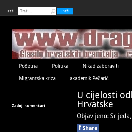
Traži...
Traži
Početna
Politika
Nikad zaboraviti
Migrantska kriza
akademik Pečarić
U cijelosti o
Hrvatske
Zadnji komentari
Objavljeno: Srijeda
f
Share