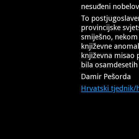
nesuđeni nobelov
To postjugoslave
provincijske svj
smiješno, nekom o
književne anomali
književna misao p
bila osamdesetih
Damir Pešorda
Hrvatski tjednik/