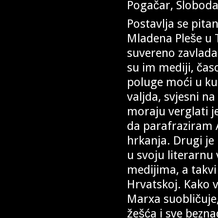
Pogačar, Slobodan 
Postavlja se pita
Mladena Pleše u 
suvereno zavlada
su im mediji, čas
poluge moći u kul
valjda, svjesni na
moraju verglati je
da parafraziram A
hrkanja. Drugi je
u svoju literarnu
medijima, a takvi
Hrvatskoj. Kako 
Marxa suobličuje,
žešća i sve beznad