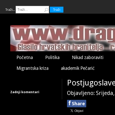
Traži...
Traži
Početna
Politika
Nikad zaboraviti
Migrantska kriza
akademik Pečarić
Postjugoslav
Zadnji komentari
Objavljeno: Srijeda
f
Share