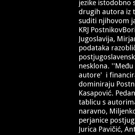
jezike istodobno s
drugih autora iz 
suditi njihovom j
KRJ PostnikovBor
Jugoslavija, Mir
podataka razobli
postjugoslavensk
nesklona. ''Među 
autore' i financir
dominiraju Postni
Kasapović. Pedan
tablicu s autorim
naravno, Miljenko
perjanice postjug
Jurica Pavičić, A