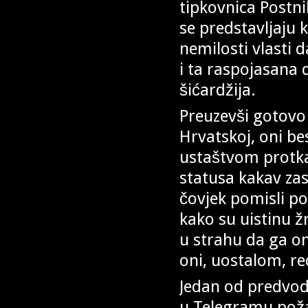
tipkovnica Postnik
se predstavljaju k
nemilosti vlasti 
i ta raspojasana 
šićardžija.
Preuzevši gotovo
Hrvatskoj, oni be
ustaštvom protka
statusa kakav zasl
čovjek pomisli po
kako su uistinu žr
u strahu da ga o
oni, uostalom, red
Jedan od predvodn
u Telegramu požal