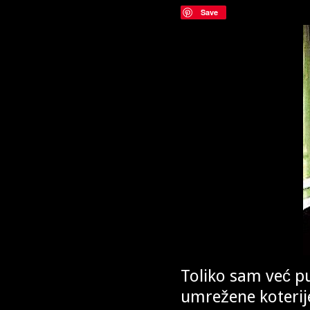
Save
Toliko sam već p
umrežene koterij