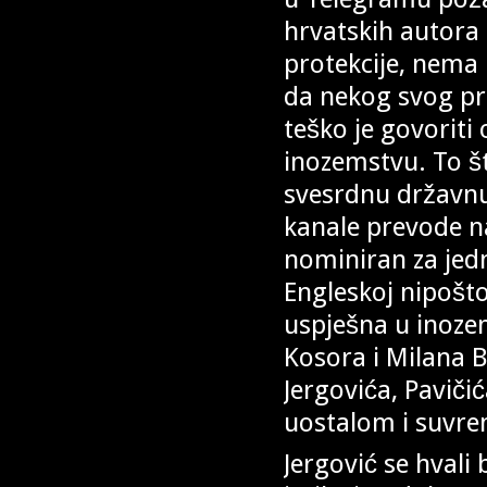
hrvatskih autora
protekcije, nema
da nekog svog pr
teško je govoriti
inozemstvu. To št
svesrdnu državnu
kanale prevode na 
nominiran za jedn
Engleskoj nipošto
uspješna u inozem
Kosora i Milana 
Jergovića, Paviči
uostalom i suvre
Jergović se hvali