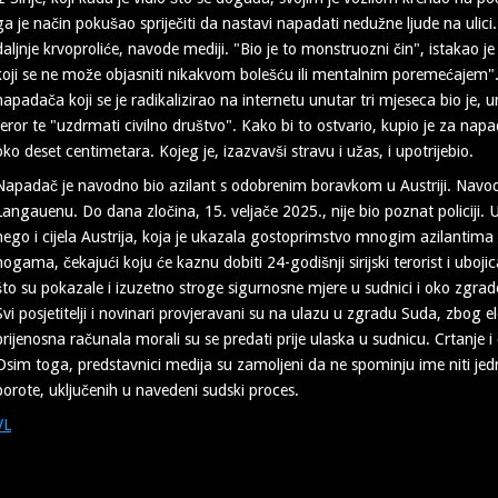
ga je način pokušao spriječiti da nastavi napadati nedužne ljude na ulici. "
daljnje krvoproliće, navode mediji. "Bio je to monstruozni čin", istakao je 
koji se ne može objasniti nikakvom bolešću ili mentalnim poremećajem". 
napadača koji se je radikalizirao na internetu unutar tri mjeseca bio je, um
teror te "uzdrmati civilno društvo". Kako bi to ostvario, kupio je za na
oko deset centimetara. Kojeg je, izazvavši stravu i užas, i upotrijebio.
Napadač je navodno bio azilant s odobrenim boravkom u Austriji. Navodn
Langauenu. Do dana zločina, 15. veljače 2025., nije bio poznat policiji
nego i cijela Austrija, koja je ukazala gostoprimstvo mnogim azilantima 
nogama, čekajući koju će kaznu dobiti 24-godišnji sirijski terorist i ubojic
što su pokazale i izuzetno stroge sigurnosne mjere u sudnici i oko zgra
Svi posjetitelji i novinari provjeravani su na ulazu u zgradu Suda, zbog el
prijenosna računala morali su se predati prije ulaska u sudnicu. Crtanje i c
Osim toga, predstavnici medija su zamoljeni da ne spominju ime niti jed
porote, uključenih u navedeni sudski proces.
VL