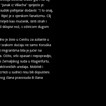
Junak iz Villacha" spriječio je
sudski psihijatar dodavši: "I to onaj,
Riječ je o vjerskom fanatizmu. Cilj
rijeti kao mučenik, širiti strah i
pad sklopivi nož, s oštricom dugom
o je živio u Centru za azilante u
. U svakom slučaju ne samo Koruška
i migrantima bila je jučer na
a. Očito, vrlo opasan i nepopravljiv,
de Zemaljskog suda u Klagenfurtu.
ektroničkih uređaja. Mobiteli i
rteži u sudnici nisu bili dopušteni.
nog člana pravosuđa ili člana