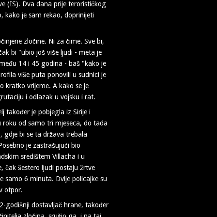
ve (IS). Dva dana prije terorističkog
, kako je sam rekao, doprinijeti
injene zločine. Ni za čime. Sve bi,
ak bi "ubio još više ljudi - meta je
između 14 i 45 godina - baš "kako je
ofila više puta ponovili u sudnici je
rlo kratko vrijeme. A kako se je
rutaciju i odlazak u vojsku i rat.
j također je pobjegla iz Sirije i
 u roku od samo tri mjeseca, do tada
, gdje bi se ta država trebala
 Posebno je zastrašujući bio
dskim središtem Villacha i u
ak šestero ljudi postaju žrtve
e samo 6 minuta. Dvije policajke su
v otpor.
2-godišnji dostavljač hrane, također
nitelja zločina, srušio ga, i na taj