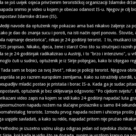
da se još uvijek osjeća privrženim terorističkoj organizaciji Islamske drža
napada snimio je video u kojem je obećao odanost IS-u. Njegov je cilj bio
uspostavi Islamske države (IS).
Mediji navode da optuženik nije pokazao ama baš nikakvo žaljenje za poč
kako je dao do znanja sucu i poroti, na isti način opet ponovio. Štoviše, č
bila najmanje desetorica", rekao je 24-godišnji terorist. I to, muškarci 
ISIS propisao. Nikako, djeca, žene i starci! Ono što su stručnjaci raznih pr
da se je 24-godišnjak radikalizirao u Austriji, i to "brzo i intenzivno", u v
moglo čuti u sudnici, optuženik je iz Sirije pobjegao, kako bi izbjegao reg
"Tada sam se bojao za svoj život", rekao je policiji terorist. Njegova obitel
raspršila se po raznim europskim zemljama. Kako su istražitelji utvrdili,
neupadljiv mladić postao je pristaša i borac IS-a. Kada ga je sudac pitao
uspostaviti, optuženik je bez oklijevanja odgovorio: "Po cijelom svijetu".
prikazani video zapis na kojem se vidi kako 24-godišnji napadač luta gra
bjesomučnom napadu nožem na slučajne prolaznike u samo 84 sekunde, č
pomahnitalog teroriste. Između prvog napada nožem i uhićenja prošlo j
ga uspjele savladati, a kako su rekle, napadač pritom nije pružao nikaka
Prethodno je izuzetno važnu ulogu odigrao jedan od svjedoka zločina, 4
iz Sirije, koji kada je vidio što se događa, svojim je vozilom krenuo na poči