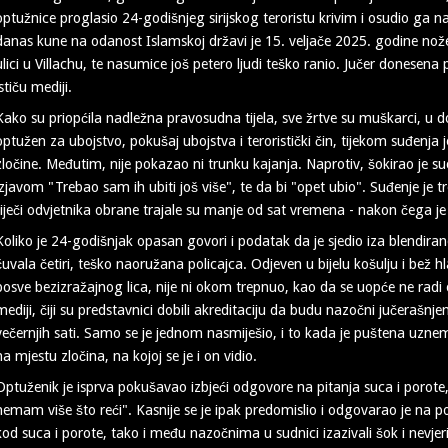
optužnice proglasio 24-godišnjeg sirijskog teroristu krivim i osudio ga na 
danas kune na odanost Islamskoj državi je 15. veljače 2025. godine no
ulici u Villachu, te nasumice još petero ljudi teško ranio. Jučer donese
ističu mediji.
Kako su priopćila nadležna pravosudna tijela, sve žrtve su muškarci, u do
optužen za ubojstvo, pokušaj ubojstva i teroristički čin, tijekom suđenja 
zločine. Međutim, nije pokazao ni trunku kajanja. Naprotiv, šokirao je su
izjavom "Trebao sam ih ubiti još više", te da bi "opet ubio". Suđenje je t
riječi odvjetnika obrane trajale su manje od sat vremena - nakon čega je 
Koliko je 24-godišnjak opasan govori i podatak da je sjedio iza blendira
čuvala četiri, teško naoružana policajca. Odjeven u bijelu košulju i bež h
posve bezizražajnog lica, nije ni okom trepnuo, kao da se uopće ne radi
mediji, čiji su predstavnici dobili akreditaciju da budu nazočni jučerašnje
večernjih sati. Samo se je jednom nasmiješio, i to kada je puštena uzne
na mjestu zločina, na kojoj se je i on vidio.
Optuženik je isprva pokušavao izbjeći odgovore na pitanja suca i porote
nemam više što reći". Kasnije se je ipak predomislio i odgovarao je na p
kod suca i porote, tako i među nazočnima u sudnici izazivali šok i nevjeri