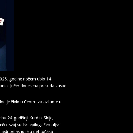
e 2025. godine nožem ubio 14-
o ranio. Jučer donesena presuda zasad
o je živio u Centru za azilante u
chu 24-godišnji Kurd iz Sirije,
ečer svoj sudski epilog. Zemaljski
 jednoglasno je u pet točaka