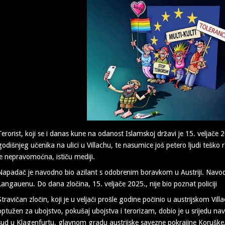
Terorist, koji se i danas kune na odanost Islamskoj državi je 15. veljač
godišnjeg učenika na ulici u Villachu, te nasumice još petero ljudi tešk
je nepravomoćna, ističu mediji.
Napadač je navodno bio azilant s odobrenim boravkom u Austriji. Navodn
Langauenu. Do dana zločina, 15. veljače 2025., nije bio poznat policiji
Stravičan zločin, koji je u veljači prošle godine počinio u austrijskom Villa
optužen za ubojstvo, pokušaj ubojstva i terorizam, dobio je u srijedu nav
sud u Klagenfurtu, glavnom gradu austrijske savezne pokrajine Koruške,