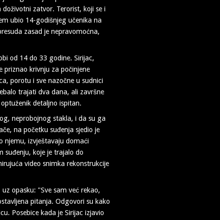
doživotni zatvor. Terorist, koji se i
žem ubio 14-godišnjeg učenika na
na presuda zasad je nepravomoćna,
bi od 14 do 33 godine. Sirijac,
je priznao krivnju za počinjene
ca, porotu i sve nazočne u sudnici
rebalo trajati dva dana, ali završne
optuženik detaljno ispitan.
nog, neprobojnog stakla, i da su ga
lače, na početku suđenja sjedio je
 o njemu, izvještavaju domaći
m suđenju, koje je trajalo do
mirujuća video snimka rekonstrukcije
, uz opasku: "Sve sam već rekao,
ostavljena pitanja. Odgovori su kako
cu. Posebice kada je Sirijac izjavio