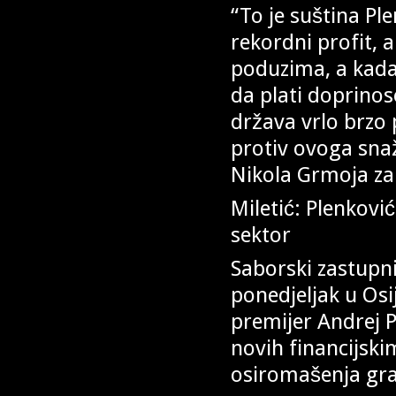
“To je suština P
rekordni profit, 
poduzima, a kada 
da plati doprinos
država vrlo brzo
protiv ovoga snaž
Nikola Grmoja za
Miletić: Plenkovi
sektor
Saborski zastupni
ponedjeljak u Osi
premijer Andrej P
novih financijsk
osiromašenja gra