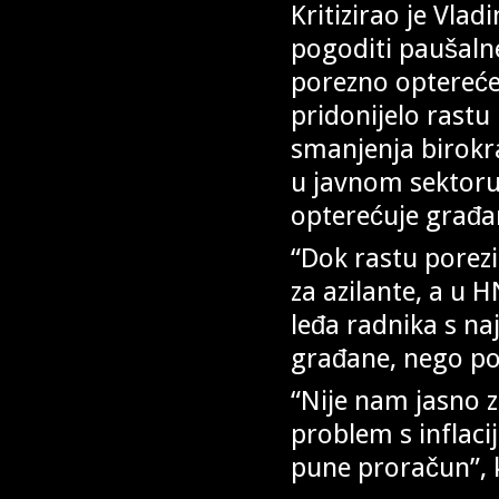
Kritizirao je Vlad
pogoditi paušalne
porezno opterećen
pridonijelo rastu
smanjenja birokr
u javnom sektor
opterećuje građa
“Dok rastu porez
za azilante, a u 
leđa radnika s na
građane, nego pol
“Nije nam jasno 
problem s inflaci
pune proračun”, k