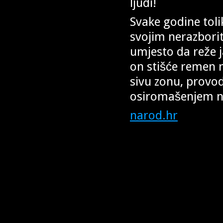
ljudi!
Svake godine tolik
svojim nerazborit
umjesto da reže j
on stišće remen n
sivu zonu, provod
osiromašenjem na
narod.hr