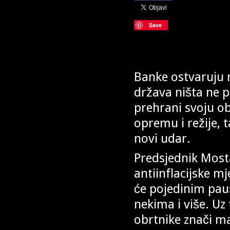
Save
Banke ostvaruju r
država ništa ne p
prehrani svoju ob
opremu i režije, 
novi udar.
Predsjednik Most
antiinflacijske m
će pojedinim pau
nekima i više. Uz
obrtnike znači m