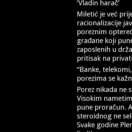
‘Vladin harač’
Miletić je već pr
racionalizacije j
poreznim optereć
građane koji pun
zaposlenih u drž
pritisak na privat
“Banke, telekomi, 
porezima se kažn
Porez nikada ne s
Visokim nametima 
pune proračun. A 
steroidnog ne sel
Svake godine Ple