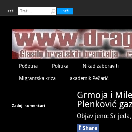
Traži...
Traži
Početna
Politika
Nikad zaboraviti
Migrantska kriza
akademik Pečarić
Grmoja i Mil
Plenković gaz
Zadnji komentari
Objavljeno: Srijeda
f
Share