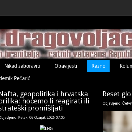
Nikad zaboraviti
Obavijesti
Razno
Kolu
demik Pečarić
Nafta, geopolitika i hrvatska
Reset gl
prilika: hoćemo li reagirati ili
Objavljeno: Četvr
strateški promišljati
Objavljeno: Petak, 06 Ožujak 2026 07:05