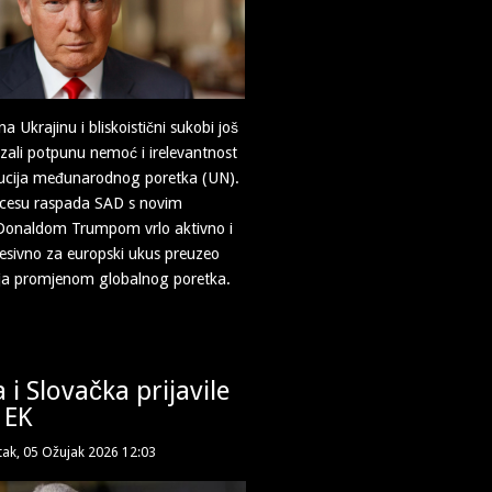
na Ukrajinu i bliskoistični sukobi još
ali potpunu nemoć i irelevantnost
itucija međunarodnog poretka (UN).
ocesu raspada SAD s novim
Donaldom Trumpom vrlo aktivno i
esivno za europski ukus preuzeo
nja promjenom globalnog poretka.
i Slovačka prijavile
 EK
tak, 05 Ožujak 2026 12:03