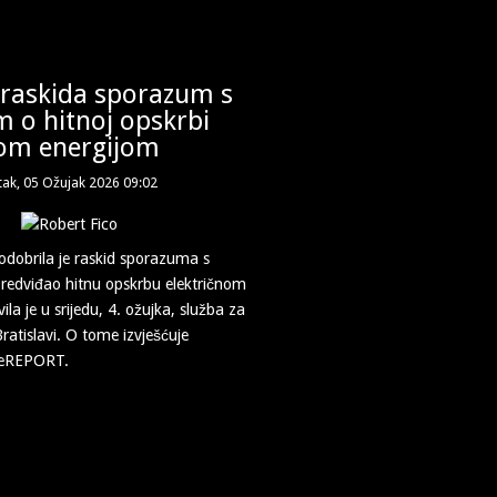
 raskida sporazum s
 o hitnoj opskrbi
nom energijom
tak, 05 Ožujak 2026 09:02
odobrila je raskid sporazuma s
 predviđao hitnu opskrbu električnom
ila je u srijedu, 4. ožujka, služba za
ratislavi. O tome izvješćuje
 eREPORT.