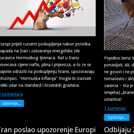
Europi prijeti cunami poskupljenja nakon početka
napada na Iran i zatvaranja energetske žile
kucavice Hormuškog tjesnaca. Rat u Iranu
Pojedine teme t
povećava cijene nafte, plina i prijevoza, a to će se
ponavljati. Ali, 
najviše odraziti na poskupljenju hrane, upozoravaju
ne govori i ne p
stručnjaci. "Hormuška inflacija" mogla bi izazvati
tomaševići i sli
veliki udar na standard i hrvatskih građana.
zanima – šta je 
smijeha) „brane
0 komentara
ustaštva!
Opširnije...
1 komentar
Opširnije...
Iran poslao upozorenje Europi
Odbijaju 