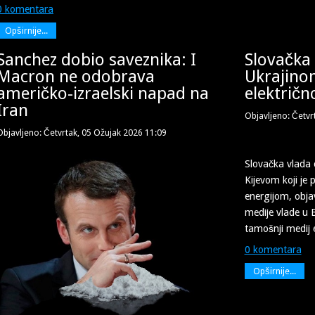
0 komentara
Opširnije...
Sanchez dobio saveznika: I
Slovačka
Macron ne odobrava
Ukrajinom
američko-izraelski napad na
električ
Iran
Objavljeno: Četvr
Objavljeno: Četvrtak, 05 Ožujak 2026 11:09
Slovačka vlada 
Kijevom koji je
energijom, objav
medije vlade u B
tamošnji medij
0 komentara
Opširnije...