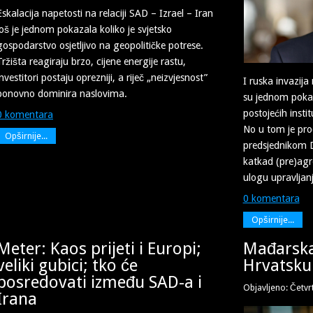
Eskalacija napetosti na relaciji SAD – Izrael – Iran
još je jednom pokazala koliko je svjetsko
gospodarstvo osjetljivo na geopolitičke potrese.
Tržišta reagiraju brzo, cijene energije rastu,
investitori postaju oprezniji, a riječ „neizvjesnost”
I ruska invazija 
ponovno dominira naslovima.
su jednom pokaz
postojećih inst
0 komentara
No u tom je pr
Opširnije...
predsjednikom 
katkad (pre)agr
ulogu upravlja
0 komentara
Opširnije...
Meter: Kaos prijeti i Europi;
Mađarska 
veliki gubici; tko će
Hrvatsku
posredovati između SAD-a i
Objavljeno: Četvr
Irana