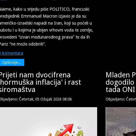
Naime, kako u srijedu piše POLITICO, francuski
predsjednik Emmanuel Macron izjavio je da su
američko-izraelski napadi na Iran, koji su počeli u
subotu i u kojima je ubijen vrhovni vođa te zemlje,
provedeni “izvan međunarodnog prava” te da ih
Pariz “ne može odobriti”.
0 komentara
Opširnije...
Prijeti nam dvocifrena
Mladen Pa
'hormuška inflacija' i rast
dogodilo
siromaštva
tada ONI 
Objavljeno: Četvrtak, 05 Ožujak 2026 08:06
Objavljeno: Četvr