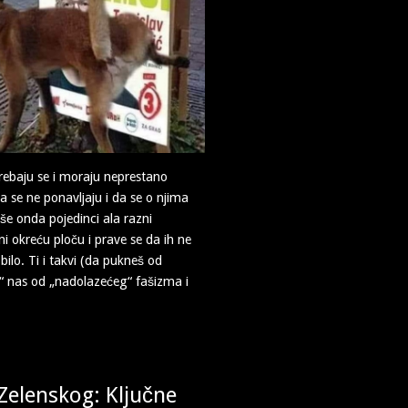
rebaju se i moraju neprestano
da se ne ponavljaju i da se o njima
iše onda pojedinci ala razni
čni okreću ploču i prave se da ih ne
bilo. Ti i takvi (da pukneš od
“ nas od „nadolazećeg“ fašizma i
Zelenskog: Ključne