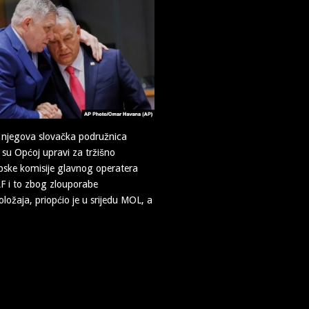
 njegova slovačka podružnica
li su Općoj upravi za tržišno
pske komisije glavnog operatera
F i to zbog zlouporabe
ožaja, priopćio je u srijedu MOL, a