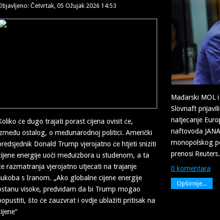
Objavljeno: Četvrtak, 05 Ožujak 2026 14:53
Mađarski MOL i
Slovnaft prijavi
natjecanje Euro
Koliko će dugo trajati porast cijena ovisit će,
naftovoda JANA
između ostalog, o međunarodnoj politici. Američki
monopolskog pol
predsjednik Donald Trump vjerojatno će htjeti sniziti
prenosi Reuters.
cijene energije uoči međuizbora u studenom, a ta
će razmatranja vjerojatno utjecati na trajanje
0 komentara
sukoba s Iranom. „Ako globalne cijene energije
Opširnije...
ostanu visoke, predviđam da bi Trump mogao
popustiti, što će zauzvrat i ovdje ublažiti pritisak na
cijene“