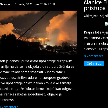
članice E
Objavljeno: Srijeda, 04 Ožujak 2026 17:58
pristupa 
Objavljeno: Srije
Krajnje loše vije
Volodimira Zelen
inzistira na ub
članstvo Europsk
0 komentara
Iran je danas uputio oštro upozorenje europskim
Opširnije...
zemljama da se ne uključuju u rat, poručivši da će
se svaki takav potez smatrati "činom rata" i
izazvati osvetničke udare na europske gradove.
Ovo upozorenje dolazi nakon što je više zemalja
najavilo moguće "obrambene akcije" kao odgovor
na iranske raketne sposobnosti, objavio je
Euronews.
0 komentara