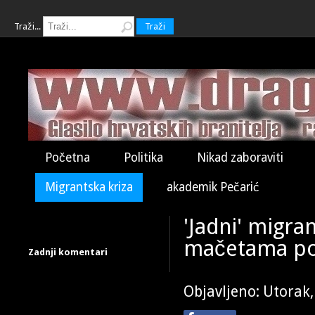
Traži...
Traži
Početna
Politika
Nikad zaboraviti
Migrantska kriza
akademik Pečarić
'Jadni' migra
mačetama po
Zadnji komentari
Objavljeno: Utorak,