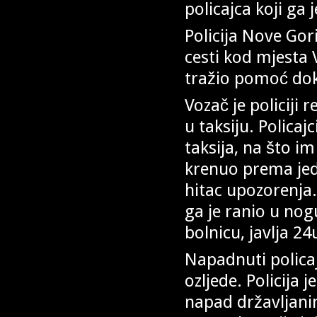
policajca koji ga 
Policija Nove Gor
cesti kod mjesta 
tražio pomoć dok 
Vozač je policiji
u taksiju. Policaj
taksija, na što im
krenuo prema jedn
hitac upozorenja.
ga je ranio u nog
bolnicu, javlja 24
Napadnuti policaja
ozljede. Policija
napad državljanin