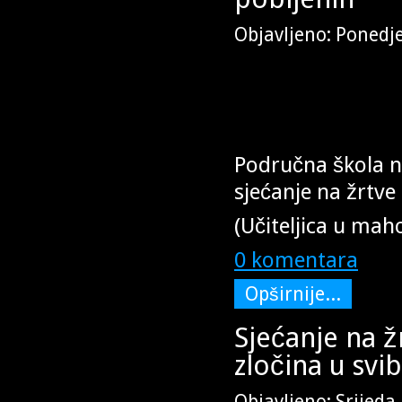
Objavljeno: Ponedje
Područna škola n
sjećanje na žrtve
(Učiteljica u mah
0 komentara
Opširnije...
Sjećanje na ž
zločina u svi
Objavljeno: Srijeda