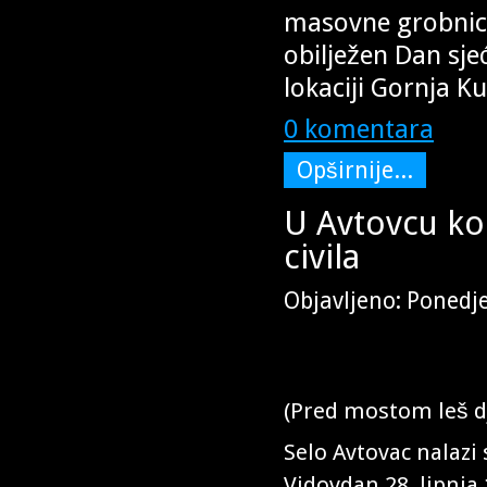
masovne grobnice 
obilježen Dan sj
lokaciji Gornja Ku
0 komentara
Opširnije...
U Avtovcu kod
civila
Objavljeno: Ponedje
(Pred mostom leš dj
Selo Avtovac nalazi 
Vidovdan 28. lipnja