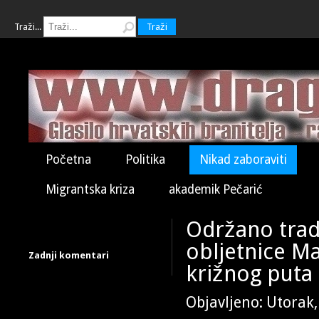
Traži...
Traži
Početna
Politika
Nikad zaboraviti
Migrantska kriza
akademik Pečarić
Održano tra
obljetnice Ma
Zadnji komentari
križnog puta
Objavljeno: Utorak,