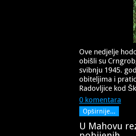
Ove nedjelje hod
obišli su Crngro
svibnju 1945. god
obiteljima i pra
Radovljice kod Šk
0 komentara
Opširnije...
U Mahovu rezu
pobijenih