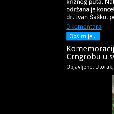
križnog puta. Na
održana je konce
dr. Ivan Šaško, 
0 komentara
Opširnije...
Komemoracij
Crngrobu u sv
Objavljeno: Utorak,