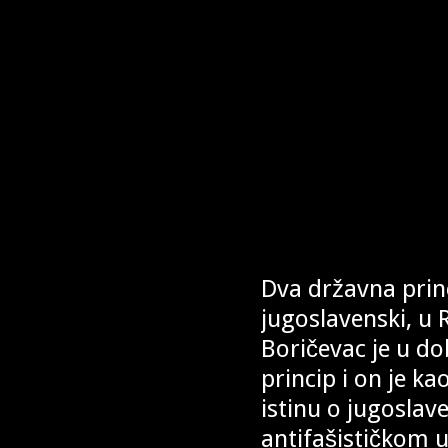
Dva državna princ
jugoslavenski, u 
Boričevac je u dob
princip i on je k
istinu o jugosla
antifašističkom u