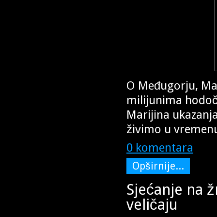
O Međugorju, Mar
milijunima hodoč
Marijina ukazanj
živimo u vremenu
0 komentara
Opširnije...
Sjećanje na ž
veličaju