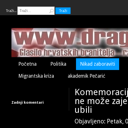
Traži...
Traži
Početna
Politika
Nikad zaboraviti
Migrantska kriza
akademik Pečarić
Komemoracija
ne može zajed
Zadnji komentari
ubili
Objavljeno: Petak, 