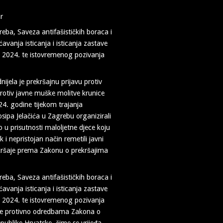
reba, Saveza antifašističkih boraca i
anja isticanja i isticanja zastave
ovi 2024. te istovremenog pozivanja
jela je prekršajnu prijavu protiv
protiv javne muške molitve krunice
24. godine tijekom trajanja
osipa Jelačića u Zagrebu organizirali
o u prisutnosti maloljetne djece koju
 i nepristojan način remetili javni
rekršaje prema Zakonu o prekršajima
reba, Saveza antifašističkih boraca i
anja isticanja i isticanja zastave
ovi 2024. te istovremenog pozivanja
tske protivno odredbama Zakona o
epublike Hrvatske, čime se vrijeđa