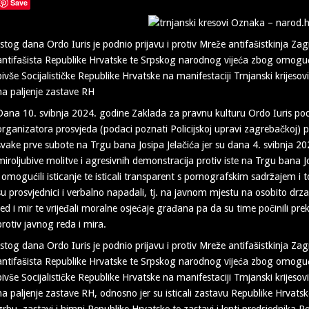
Save
Istog dana Ordo Iuris je podnio prijavu i protiv Mreže antifašistkinja Zag
antifašista Republike Hrvatske te Srpskog narodnog vijeća zbog omogućav
bivše Socijalističke Republike Hrvatske na manifestaciji Trnjanski krijes
na paljenje zastave RH
Dana 10. svibnja 2024. godine Zaklada za pravnu kulturu Ordo Iuris podni
organizatora prosvjeda (podaci poznati Policijskoj upravi zagrebačkoj) 
svake prve subote na Trgu bana Josipa Jelačića jer su dana 4. svibnja 20
miroljubive molitve i agresivnih demonstracija protiv iste na Trgu bana J
i omogućili isticanje te isticali transparent s pornografskim sadržajem i t
su prosvjednici i verbalno napadali, tj. na javnom mjestu na osobito drzak
red i mir te vrijeđali moralne osjećaje građana pa da su time počinili p
protiv javnog reda i mira.
Istog dana Ordo Iuris je podnio prijavu i protiv Mreže antifašistkinja Zag
antifašista Republike Hrvatske te Srpskog narodnog vijeća zbog omogućav
bivše Socijalističke Republike Hrvatske na manifestaciji Trnjanski krijes
na paljenje zastave RH, odnosno jer su isticali zastavu Republike Hrva
grbu, zastavi i himni Republike Hrvatske te zastavi i lenti predsjednika R