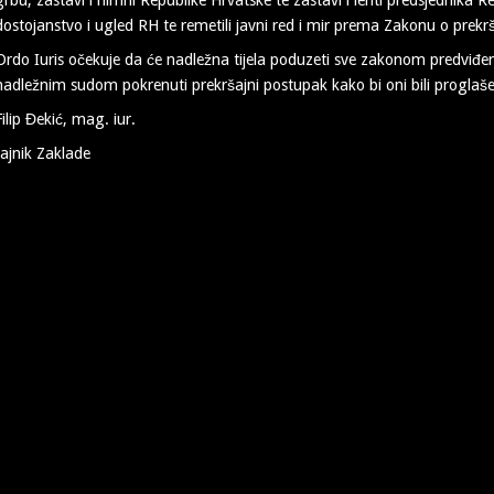
dostojanstvo i ugled RH te remetili javni red i mir prema Zakonu o prekr
Ordo Iuris očekuje da će nadležna tijela poduzeti sve zakonom predviđen
nadležnim sudom pokrenuti prekršajni postupak kako bi oni bili proglaše
Filip Đekić, mag. iur.
tajnik Zaklade