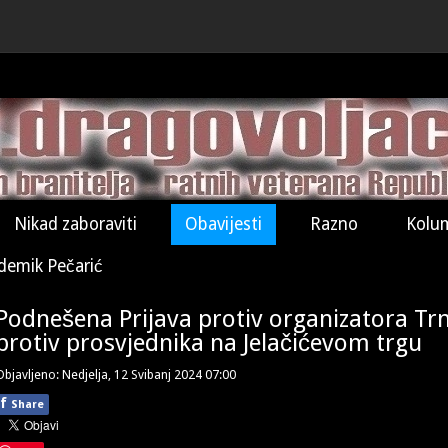
Nikad zaboraviti
Obavijesti
Razno
Kolu
demik Pečarić
Podnešena Prijava protiv organizatora Trnj
protiv prosvjednika na Jelačićevom trgu
Objavljeno: Nedjelja, 12 Svibanj 2024 07:00
f
Share