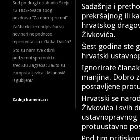
Sud po drugi oslobodio Skeju i
Sadašnja i preth
12 HOS-ovaca zbog
prekršajnog ili k
pozdrava “Za dom spremni”
hrvatskog dragovo
Zašto ekstremni ljevičarski
Živkovića.
novinari ne podnose
reprezentaciju i Zlatka Dalića?
Šest godina ste ga
Što su nam sve otkrili
hrvatski ustavno
podzemni spremnici u
središtu Zagreba: Zašto su
Ignorirate člana
europska ljevica i Milanović
manjina. Dobro zn
izgubljeni?
postavljene prot
Hrvatski se naro
Zadnji komentari
Živkovića i svih 
ustavnopravnog p
protuustavno pos
Pod tim pritisko