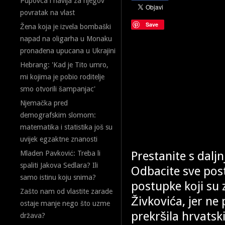
Pupovca i navija za njegov
povratak na vlast
Save
Žena koja je izvela bombaški
napad na oligarha u Monaku
pronađena upucana u Ukrajini
Hebrang: 'Kad je Tito umro,
mi kojima je pobio roditelje
smo otvorili šampanjac'
Njemačka pred
demografskim slomom:
matematika i statistika još su
uvijek egzaktne znanosti
Prestanite s dalj
Mladen Pavković: Treba li
spaliti Jakova Sedlara? Ili
Odbacite sve post
samo istinu koju snima?
postupke koji su 
Zašto nam od vlastite zarade
Živkovića, jer ne 
ostaje manje nego što uzme
prekršila hrvatsk
država?