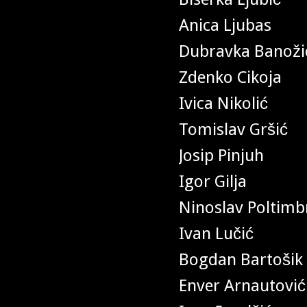
Anica Ljubas
Dubravka Banoži
Zdenko Cikoja
Ivica Nikolić
Tomislav Gršić
Josip Pinjuh
Igor Gilja
Ninoslav Poltimb
Ivan Lučić
Bogdan Bartošik
Enver Arnautović