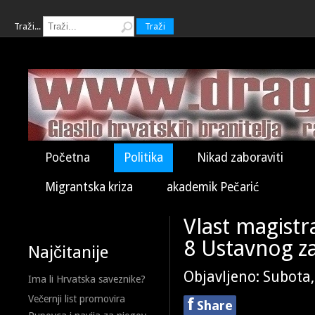
Traži...
Traži
Početna
Politika
Nikad zaboraviti
Migrantska kriza
akademik Pečarić
Vlast magist
8 Ustavnog z
Najčitanije
Objavljeno: Subota
Ima li Hrvatska saveznike?
Večernji list promovira
f
Share