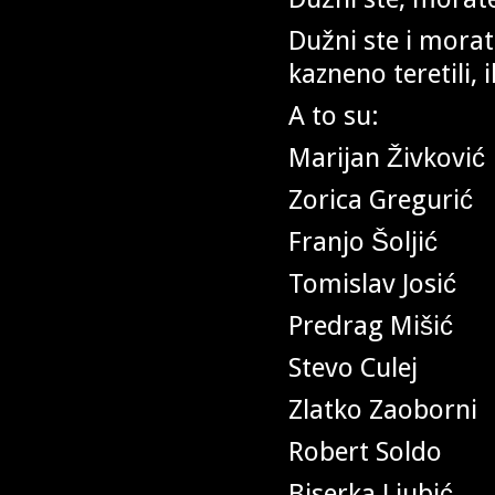
Dužni ste i morate
kazneno teretili, il
A to su:
Marijan Živković
Zorica Gregurić
Franjo Šoljić
Tomislav Josić
Predrag Mišić
Stevo Culej
Zlatko Zaoborni
Robert Soldo
Biserka Ljubić