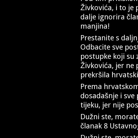
Živkovića, i to j
dalje ignorira č
manjina!
Prestanite s dalj
Odbacite sve post
postupke koji su 
Živkovića, jer ne 
prekršila hrvatsk
Prema hrvatskom 
dosadašnje i sve 
tijeku, jer nije p
Dužni ste, morate
članak 8 Ustavno
Dužni ste, morat