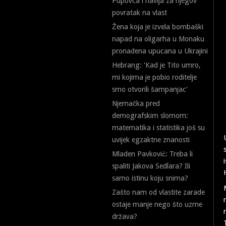
Pupovca i navija za njegov
povratak na vlast
Žena koja je izvela bombaški
napad na oligarha u Monaku
pronađena upucana u Ukrajini
Hebrang: 'Kad je Tito umro,
mi kojima je pobio roditelje
smo otvorili šampanjac'
Njemačka pred
demografskim slomom:
matematika i statistika još su
uvijek egzaktne znanosti
Mladen Pavković: Treba li
spaliti Jakova Sedlara? Ili
samo istinu koju snima?
Zašto nam od vlastite zarade
ostaje manje nego što uzme
država?