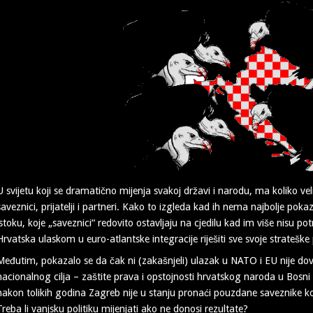
U svijetu koji se dramatično mijenja svakoj državi i narodu, ma koliko veli
saveznici, prijatelji i partneri. Kako to izgleda kad ih nema najbolje po
istoku, koje „saveznici“ redovito ostavljaju na cjedilu kad im više nisu po
Hrvatska ulaskom u euro-atlantske integracije riješiti sve svoje stratešk
Međutim, pokazalo se da čak ni (zakašnjeli) ulazak u NATO i EU nije dov
nacionalnog cilja – zaštite prava i opstojnosti hrvatskog naroda u Bosn
nakon tolikih godina Zagreb nije u stanju pronaći pouzdane saveznike ko
Treba li vanjsku politiku mijenjati ako ne donosi rezultate?