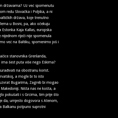
jim državama? Uz već spomenutu
om redu Slovačka i Poljska, a ni
altičkih država, koje trenutno
roblema u Bosni, pa, ako očekuju
a Estonka Kaja Kallas, europska
 nijednom riječi nije spomenula
 smo već na Baltiku, spomenimo još i
 šačice stanovnika Grenlanda,
jih ima šest puta više nego Eskima?
surađivati na obostranu korist.
vatskoj, a mogle bi to isto
a uzvrat Bugarima, Zagreb bi mogao
j Makedoniji. Ništa nas ne košta, a
 pokušati i s Grcima, tim prije što
 je da, umjesto dogovora s Atenom,
i na Balkanu potpuno suprotni