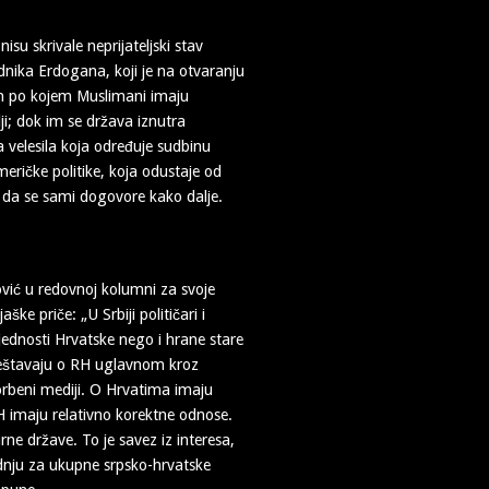
su skrivale neprijateljski stav
nika Erdogana, koji je na otvaranju
kon po kojem Muslimani imaju
i; dok im se država iznutra
a velesila koja određuje sudbinu
ričke politike, koja odustaje od
H da se sami dogovore kako dalje.
ović u redovnoj kolumni za svoje
ke priče: „U Srbiji političari i
ijednosti Hrvatske nego i hrane stare
iizvještavaju o RH uglavnom kroz
porbeni mediji. O Hrvatima imaju
iH imaju relativno korektne odnose.
rne države. To je savez iz interesa,
dnju za ukupne srpsko-hrvatske