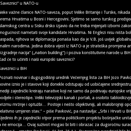
„Saveznici“ u NATO-u
Neke važne članice NATO-saveza, poput Velike Britanije i Turske, nikada ni
prema Hrvatima u Bosni i Hercegovini. Sjetimo se samo turskog predsjed
islamskog centra u Sisku drsko izjavio da ne treba mijenjati izborni za
mogućnost nametati svoje kandidate Hrvatima. Ni Englezi nisu ništa bolj
raspada, njihova se diplomacija ponaša kao da je V.B. još uvijek globaln
malim narodima. Jedina dobra vijest iz NATO-a je strateška promjena ame
„izgradnje nacija“ („nation building“) i poziva konstitutivne narode u Bi
Kad će to učiniti i naši europski saveznici?
Saveznici u BiH
Poznati novinar i dugogodišnji urednik Večernjeg lista za BiH Jozo Pavk
novine iznio je i stavove koji donekle odstupaju od uobičajene srednjestrujaš
mediji zajednički kreiraju narative koji ne samo da podrivaju europske vr
podjele i stereotipe. Veliki televizijski kanali i portali, a osobito tabloid
prizmu mržnje i optužbi… Postoje i nešto objektivniji, ali malobrojniji o
relativno umjeren stav.“ – piše Pavković, pa nastavlja: „Srbi i Hrvati u B
Ujedinio ih je zajednički otpor prema političkom projektu bošnjačke unita
a ne emocija… Ovaj suživot mogao bi biti i obrazac za dugoročnu sura