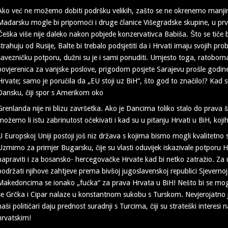
Ako već ne možemo dobiti podršku velikih, zašto se ne okrenemo man
Mađarsku mogle bi pripomoći i druge članice Višegradske skupine, u prv
Češka više nije daleko nakon pobjede konzervativca Babiša. Što se tiče b
strahuju od Rusije, Balte bi trebalo podsjetiti da i Hrvati imaju svojih p
savezničku potporu, dužni su je i sami ponuditi. Umjesto toga, ratoborn
povjerenica za vanjske poslove, prigodom posjete Sarajevu prošle godine
Hrvate; samo je poručila da „EU stoji uz BiH“, što god to značilo!? Kad
Dansku, čiji spor s Amerikom oko
Grenlanda nije ni blizu završetka. Ako je Dancima toliko stalo do prava
možemo li istu zabrinutost očekivati i kad su u pitanju Hrvati u BiH, ko
U Europskoj Uniji postoji još niz država s kojima bismo mogli kvalitetno 
Uzmimo za primjer Bugarsku, čije su vlasti oduvijek iskazivale potporu Hr
napraviti i za bosansko- hercegovačke Hrvate kad bi netko zatražio. Z
podržati njihove zahtjeve prema bivšoj jugoslavenskoj republici Sjeverno
Makedoncima se ionako „fućka“ za prava Hrvata u BiH! Nešto bi se moglo
se Grčka i Cipar nalaze u konstantnom sukobu s Turskom. Nevjerojatno
naši političari daju prednost suradnji s Turcima, čiji su strateški interes
hrvatskim!