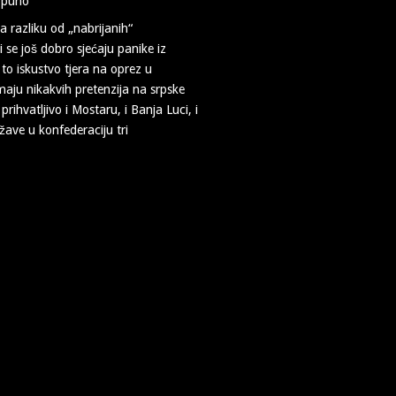
i puno
Za razliku od „nabrijanih“
 se još dobro sjećaju panike iz
 to iskustvo tjera na oprez u
aju nikakvih pretenzija na srpske
ihvatljivo i Mostaru, i Banja Luci, i
žave u konfederaciju tri