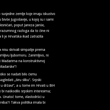
 susjedne zemlje koje imaju iskustvo
 bivše Jugoslavije, u kojoj su i sami
desničari, poput Janeza Janše,
 razumnog razloga da to čine ni
li je Hrvatska ikad zatražila
a nisu skrivali simpatije prema
mljivu ljubomoru. Zanimljivo, ni
li Mađarima na konstruktivnoj
 Mađarske“!
 teško se nadati bilo čemu
ledati „širu sliku“. Srpski
 u državi“, a u tome im Hrvati u BiH
 bi naškodilo srpskim interesima;
a. Unatoč tome, vlastodršci u
eba?! Takva politika imala bi