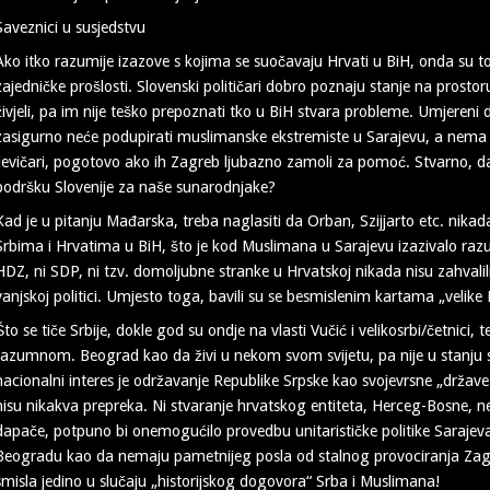
Saveznici u susjedstvu
Ako itko razumije izazove s kojima se suočavaju Hrvati u BiH, onda su to
zajedničke prošlosti. Slovenski političari dobro poznaju stanje na prostoru
živjeli, pa im nije teško prepoznati tko u BiH stvara probleme. Umjereni 
zasigurno neće podupirati muslimanske ekstremiste u Sarajevu, a nema
ljevičari, pogotovo ako ih Zagreb ljubazno zamoli za pomoć. Stvarno, da 
podršku Slovenije za naše sunarodnjake?
Kad je u pitanju Mađarska, treba naglasiti da Orban, Szijjarto etc. nikad
Srbima i Hrvatima u BiH, što je kod Muslimana u Sarajevu izazivalo razu
HDZ, ni SDP, ni tzv. domoljubne stranke u Hrvatskoj nikada nisu zahvali
vanjskoj politici. Umjesto toga, bavili su se besmislenim kartama „velike
Što se tiče Srbije, dokle god su ondje na vlasti Vučić i velikosrbi/četnici,
razumnom. Beograd kao da živi u nekom svom svijetu, pa nije u stanju sag
nacionalni interes je održavanje Republike Srpske kao svojevrsne „države
nisu nikakva prepreka. Ni stvaranje hrvatskog entiteta, Herceg-Bosne, ne
dapače, potpuno bi onemogućilo provedbu unitarističke politike Sarajev
Beogradu kao da nemaju pametnijeg posla od stalnog provociranja Zagr
smisla jedino u slučaju „historijskog dogovora“ Srba i Muslimana!