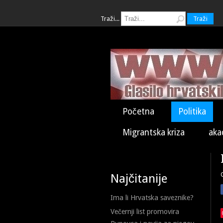
Traži...
Traži
Početna
Politika
Migrantska kriza
aka
Najčitanije
Ima li Hrvatska saveznike?
Večernji list promovira