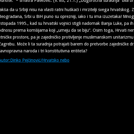
odnose.“ – smatra Pavković. (V. list, 21.1.) „Dugoročna suradnja“ bila b
lakša da u Srbiji nisu na vlasti ratni huškači i mrzitelji svega hrvatskog. 
Beograđana, Srbi u BiH puno su oprezniji, iako i tu ima izuzetaka! Mnogi
listopada 1995., kad su hrvatski vojnici stigli nadomak Banja Luke, pa ih
odnosu prema komšijama koji „umeju da se biju“. Osim toga, Hrvati nem
etničke prostore, pa je zajedničko protivljenje muslimanskom unitarizmu pr
Zagrebu. Može li ta suradnja potrajati barem do pretvorbe zajedničke dr
ravnopravna naroda i tri konstitutivna entiteta?
Autor:Dinko Pejčinović/Hrvatsko nebo