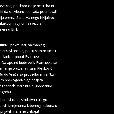
važna, pa skoro da je ne treba ni
iti da su Albanci do sada podržavali
ija prema Sarajevu nego isključivo
nekakvom vojnom savezu s
erese u BiH.
tnik i pokrovitelj najmanjeg i
 državljanstvo, pa su samim time i
h članica, poput Francuske
. Da apsurd bude veći, Francuska se
remenije oružje, a i sam Plenković
 do Vijeća za provedbu mira (tzv.
dom prošlogodišnjeg posjeta
r Friedrich Merz nije ni spomenuo
Zagrebu.
javnost na destruktivnu ulogu
rotivili izmjenama izbornog zakona u
rijatelji nam ne trebaju!