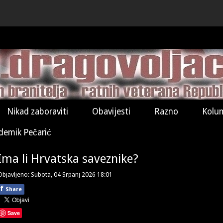
Nikad zaboraviti
Obavijesti
Razno
Kolu
demik Pečarić
Ima li Hrvatska saveznike?
Objavljeno: Subota, 04 Srpanj 2026 18:01
f
Share
Save