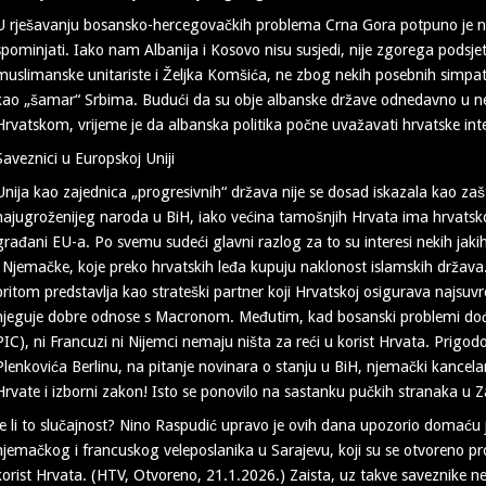
U rješavanju bosansko-hercegovačkih problema Crna Gora potpuno je ne
spominjati. Iako nam Albanija i Kosovo nisu susjedi, nije zgorega podsjet
muslimanske unitariste i Željka Komšića, ne zbog nekih posebnih simpat
kao „šamar“ Srbima. Budući da su obje albanske države odnedavno u 
Hrvatskom, vrijeme je da albanska politika počne uvažavati hrvatske int
Saveznici u Europskoj Uniji
Unija kao zajednica „progresivnih“ država nije se dosad iskazala kao zašti
najugroženijeg naroda u BiH, iako većina tamošnjih Hrvata ima hrvatsko
građani EU-a. Po svemu sudeći glavni razlog za to su interesi nekih jaki
i Njemačke, koje preko hrvatskih leđa kupuju naklonost islamskih država
pritom predstavlja kao strateški partner koji Hrvatskoj osigurava najsuv
njeguje dobre odnose s Macronom. Međutim, kad bosanski problemi dođu
PIC), ni Francuzi ni Nijemci nemaju ništa za reći u korist Hrvata. Prigo
Plenkovića Berlinu, na pitanje novinara o stanju u BiH, njemački kancela
Hrvate i izborni zakon! Isto se ponovilo na sastanku pučkih stranaka u 
Je li to slučajnost? Nino Raspudić upravo je ovih dana upozorio domaću 
njemačkog i francuskog veleposlanika u Sarajevu, koji su se otvoreno p
korist Hrvata. (HTV, Otvoreno, 21.1.2026.) Zaista, uz takve saveznike nep