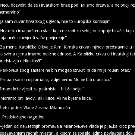
“Neću dozvoliti da se Hrvatskom briše pod. Mi smo država, a ne ptičji r
nemoralno”
“Ja sam čuvar hrvatskog ugleda, nije to Europska komisija”
“Hrvatska ima poštenu vlast koja ne radi za sebe, ne kupuje birače, koja 
koja neće iznevjeriti vaše povjerenje”
“Za mene, Katolička Crkva je Rim, Rimska crkva i njihovi predstavnici u Hr
sa svima njima imamo odlične odnose. A Katoličku crkvu u Hrvatskoj teško
predstavlja netko treći”
“Perkovića zbog zastare ne bih mogao izručiti ni da mi je rođeni otac.”
“Propao sam u diplomaciji, vidjet ćemo što će biti u politici.”
“Imam loše vijesti za pesimiste – bit će bolje!”
„Moramo biti lavovi, ali i lisice! Ali ne bijesne lisice.”
Štetni potezi Vlade Zorana Milanovića
1.Predstečajne nagodbe
–Jedan od najštetnijih promašaja Milanovićeve Vlade je pljačka kroz pr
“spašavanjem radnih mjesta”, a kojom se spasilo jedino povlaštene dok s