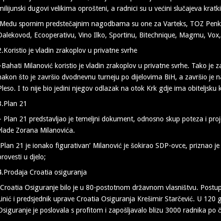
milijunski dugovi velikima oprošteni, a radnici su u većini slučajeva kratki
Među spornim predstečajnim nagodbama su one za Varteks, TOZ Penk
Dalekovod, Ecooperativu, Vino Ilko, Sportinu, Bitechnique, Magmu, Vo
2.Koristio je vladin zrakoplov u privatne svrhe
–Bahati Milanović koristio je vladin zrakoplov u privatne svrhe. Tako je 
nakon što je završio dvodnevnu turneju po dijelovima BiH, a završio je
Pleso. I to nije bio jedini njegov odlazak na otok Krk gdje ima obiteljsk
3.Plan 21
– Plan 21 predstavljao je temeljni dokument, odnosno skup poteza i proj
vlade Zorana Milanovića.
-Plan 21 je ionako figurativan’ Milanović je šokirao SDP-ovce, priznao je 
provesti u djelo;
4.Prodaja Croatia osiguranja
-Croatia Osiguranje bilo je u 80-postotnom državnom vlasništvu. Postupa
Linić i predsjednik uprave Croatia Osiguranja Krešimir Starčević. U 120
Osiguranje je poslovala s profitom i zapošljavalo blizu 3000 radnika po č