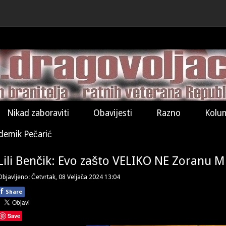
Nikad zaboraviti
Obavijesti
Razno
Kolu
demik Pečarić
Lili Benčik: Evo zašto VELIKO NE Zoranu M
Objavljeno: Četvrtak, 08 Veljača 2024 13:04
f
Share
Save