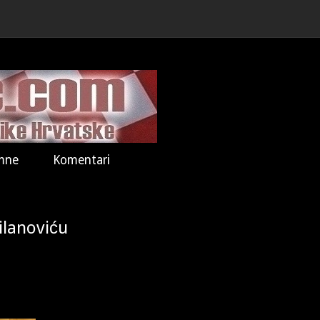
mne
Komentari
ilanoviću