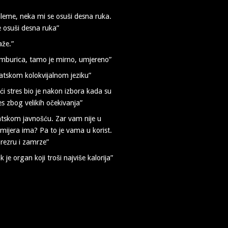
leme, neka mi se osuši desna ruka.
e osuši desna ruka”
aže.”
amburica, tamo je mirno, umjereno”
atskom kolokvijalnom jeziku”
eći stres bio je nakon izbora kada su
s zbog velikih očekivanja”
vatskom javnošću. Zar vam nije u
mijera ima? Pa to je vama u korist.
prezru i zamrze”
organ koji troši najviše kalorija”