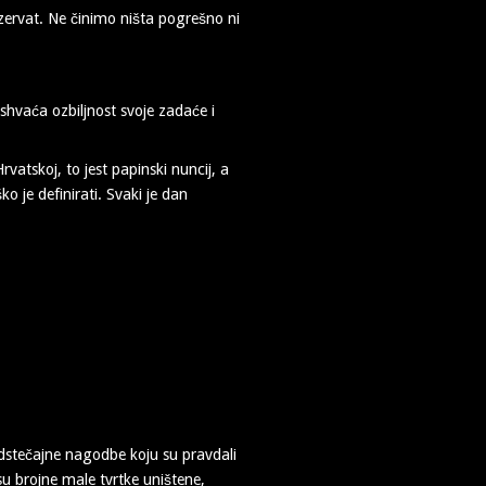
ezervat. Ne činimo ništa pogrešno ni
shvaća ozbiljnost svoje zadaće i
vatskoj, to jest papinski nuncij, a
 je definirati. Svaki je dan
edstečajne nagodbe koju su pravdali
u brojne male tvrtke uništene,