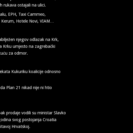
h rukava ostajali na ulici.
alu, EPH, Taxi Cammeo,
x, Kerum, Hotele Novi, VIAM…
zabilježen njegov odlazak na Krk,
 na Krku umjesto na zagrebački
u kuću za odmor.
ekata Kukuriku koalicije odnosno
da Plan 21 nikad nije ni htio
k prodaje vodili su ministar Slavko
 godina svog postojanja Croatia
itavoj Hrvatskoj.