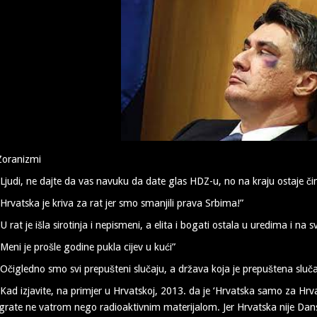
Zoranizmi
“Ljudi, ne dajte da vas navuku da date glas HDZ-u, no na kraju ostaje činjen
“Hrvatska je kriva za rat jer smo smanjili prava Srbima!”
“U rat je išla sirotinja i nepismeni, a elita i bogati ostala u uredima i na s
“Meni je prošle godine pukla cijev u kući”
“Očigledno smo svi prepušteni slučaju, a država koja je prepuštena sluča
“Kad izjavite, na primjer u Hrvatskoj, 2013. da je ‘Hrvatska samo za Hrvat
igrate ne vatrom nego radioaktivnim materijalom. Jer Hrvatska nije Danska