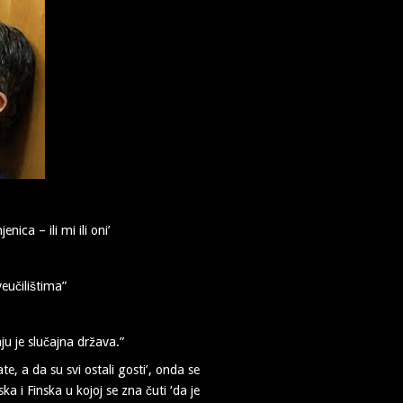
ica – ili mi ili oni’
veučilištima”
ju je slučajna država.”
e, a da su svi ostali gosti’, onda se
 i Finska u kojoj se zna čuti ‘da je