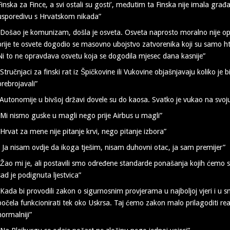
Finska za Fince, a svi ostali su gosti’, međutim ta Finska nije imala građan
usporedivu s Hrvatskom nikada”
“Došao je komunizam, došla je osveta. Osveta naprosto moralno nije op
prije te osvete dogodio se masovno ubojstvo zatvorenika koji su samo htj
Ni to ne opravdava osvetu koja se dogodila mjesec dana kasnije”
“Stručnjaci za finski rat iz Špičkovine ili Vukovine objašnjavaju koliko je
prebrojavali”
“Autonomije u bivšoj državi dovele su do kaosa. Svatko je vukao na svoju
“Mi nismo guske u magli nego prije Airbus u magli”
“Hrvat za mene nije pitanje krvi, nego pitanje izbora”
” Ja nisam ovdje da ikoga tješim, nisam duhovni otac, ja sam premijer”
“Žao mi je, ali postavili smo određene standarde ponašanja kojih ćemo se d
sad je podignuta ljestvica”
“Kada bi provodili zakon o sigurnosnim provjerama u najboljoj vjeri i u s
počela funkcionirati tek oko Uskrsa. Taj ćemo zakon malo prilagoditi realn
normalniji”