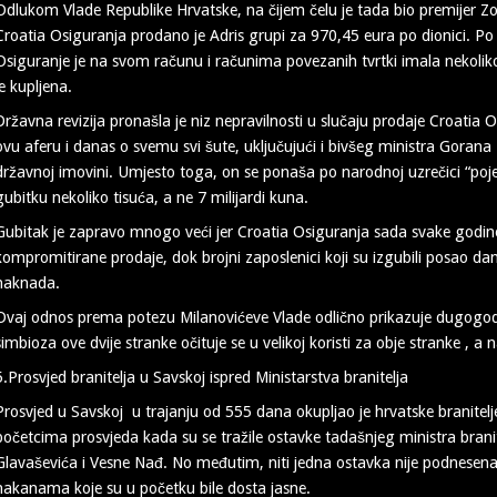
Odlukom Vlade Republike Hrvatske, na čijem čelu je tada bio premijer Z
Croatia Osiguranja prodano je Adris grupi za 970,45 eura po dionici. P
Osiguranje je na svom računu i računima povezanih tvrtki imala nekoli
je kupljena.
Državna revizija pronašla je niz nepravilnosti u slučaju prodaje Croatia Osi
ovu aferu i danas o svemu svi šute, uključujući i bivšeg ministra Gorana M
državnoj imovini. Umjesto toga, on se ponaša po narodnoj uzrečici “poj
gubitku nekoliko tisuća, a ne 7 milijardi kuna.
Gubitak je zapravo mnogo veći jer Croatia Osiguranja sada svake godine o
kompromitirane prodaje, dok brojni zaposlenici koji su izgubili posao dan
naknada.
Ovaj odnos prema potezu Milanovićeve Vlade odlično prikazuje dugogod
simbioza ove dvije stranke očituje se u velikoj koristi za obje stranke , a 
5.Prosvjed branitelja u Savskoj ispred Ministarstva branitelja
Prosvjed u Savskoj u trajanju od 555 dana okupljao je hrvatske branitelj
početcima prosvjeda kada su se tražile ostavke tadašnjeg ministra bran
Glavaševića i Vesne Nađ. No međutim, niti jedna ostavka nije podnesena ni
nakanama koje su u početku bile dosta jasne.