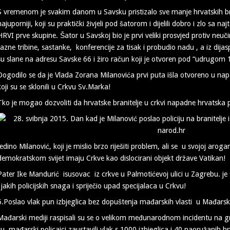
S vremenom je svakim danom u Savsku pristizalo sve manje hrvatskih bran
najuporniji, koji su praktički živjeli pod šatorom i dijelili dobro i zlo s
HRVI prve skupine. Šator u Savskoj bio je prvi veliki prosvjed protiv neučink
razne tribine, sastanke, konferencije za tisak i probudio nadu , a iz dijasp
su slane na adresu Savske 66 i žiro račun koji je otvoren pod “udrugom
Dogodilo se da je Vlada Zorana Milanovića prvi puta išla otvoreno u napa
koji su se sklonili u Crkvu Sv.Marka!
Tko je mogao dozvoliti da hrvatske branitelje u crkvi napadne hrvatska p
Jedino Milanović, koji je mislio brzo riješiti problem, ali se u svojoj arog
demokratskom svijet imaju Crkve kao dislocirani objekt države Vatikan!
Pater Ike Mandurić isusovac iz crkve u Palmotićevoj ulici u Zagrebu. je 
i jakih policijskih snaga i spriječio upad specijalaca u Crkvu!
6.Poslao vlak pun izbjeglica bez dopuštenja mađarskih vlasti u Mađars
Mađarski mediji raspisali su se o velikom međunarodnom incidentu na gr
su mađarski policajci zaustavili vlak s 1000 izbjeglica i 40 naoružanih hr