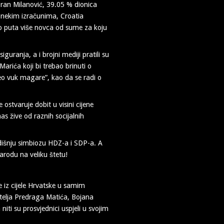
oran Milanović, 39.05 % dionica
o nekim izračunima, Croatia
ko puta više novca od sume za koju
guranja, a i brojni mediji pratili su
arića koji bi trebao brinuti o
eo vuk magare”, kao da se radi o
stvaruje dobit u visini cijene
as žive od raznih socijalnih
išnju simbiozu HDZ-a i SDP-a. A
narodu na veliku štetu!
e iz cijele Hrvatske u samim
itelja Predraga Matića, Bojana
ti su prosvjednici uspjeli u svojim