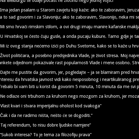
“Na Bleiburgu se odaje počast ne zločinu nego jednoj vojsci”
“Ima jedan psalam u Starom zavjetu koji kaže: ako te zaboravim, Jeruza
Ja to sad govorim i za Slavoniju: ako te zaboravim, Slavonijo, neka mi s
“Mi smo hrvači rimskim stilom, a ovi drugi imaju manire kafanske maklj
“U Hrvatskoj se često čuju gusle, a onda pucaju kubure. Tamo gdje je t
“Mi iz ovog stanja nećemo izići po Duhu Svetome, kako se to kaže u hrv
“Život političara, a posebno predsjednika Vlade, je život stresa. Moj najv
ankete odjednom pokazivale rast popularnosti Vlade i mene osobno. Stre
“Dajte me pustite da govorim, jer, pogledajte – ja se blamiram pred hr
interesu da hrvatska javnost vidi kako nesposobnog i neartikuliranog pre
Trebalo bi vam biti u korist da govorim 5 minuta, 10 minuta da me svi 
“Ne odlaze oni trbuhom za kruhom nego mozgom za kruhom, jer mozak je 
“Vlast kvari i stvara imperijalnu oholost kod svakoga”
“Čak i da ne radimo ništa, nešto će se dogoditi.”
“Taj referendum, to nisu dobre ljudske namjere”
“Sukob interesa? To je tema za filozofiju prava”