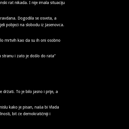
ski rat nikada. I nije imala situaciju
ravdana. Dogodila se osveta, a
eli pobjeći na slobodu iz Jasenovca.
 bilo mrtvih kao da su ih oni osobno
 stranu i zato je došlo do rata”
ržati. To je bilo jasno i prije, a
mislu kako je pisan, naša bi Vlada
osti, bit će demokratičniji i