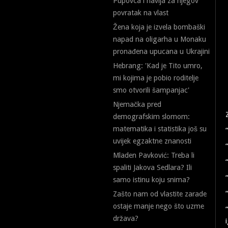
Pupovca i navija za njegov
povratak na vlast
Žena koja je izvela bombaški
napad na oligarha u Monaku
pronađena upucana u Ukrajini
Hebrang: 'Kad je Tito umro,
mi kojima je pobio roditelje
smo otvorili šampanjac'
Njemačka pred
demografskim slomom:
matematika i statistika još su
uvijek egzaktne znanosti
Mladen Pavković: Treba li
spaliti Jakova Sedlara? Ili
samo istinu koju snima?
Zašto nam od vlastite zarade
ostaje manje nego što uzme
država?