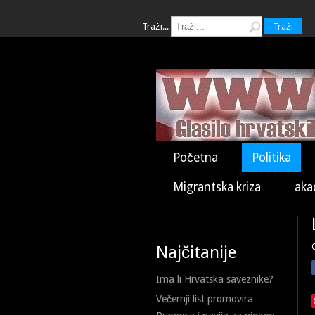
Traži...
Traži
Početna
Politika
Migrantska kriza
aka
Najčitanije
Ima li Hrvatska saveznike?
Večernji list promovira