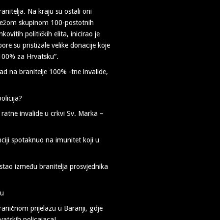
itelja. Na kraju su ostali oni
a najtežom skupinom 100-postotnih
ovitih političkih elita, inicirao je
ore su pristizale velike donacije koje
 100% za Hrvatsku”.
d na branitelje 100% -tne invalide,
olicija?
anciji spotaknuo na imunitet koji u
stao između branitelja prosvjednika
ku
aničnom prijelazu u Baranji, gdje
vatskih policajaca!