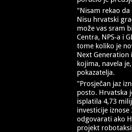
"Nisam rekao da s
Nisu hrvatski gra
može vas sram bit
Centra, NPS-a i G
tome koliko je n
Next Generation i
kojima, navela je
pokazatelja.
"Prosječan jaz iz
posto. Hrvatska je
isplatila 4,73 mi
investicije iznose
odgovarati ako H
projekt robotaksi