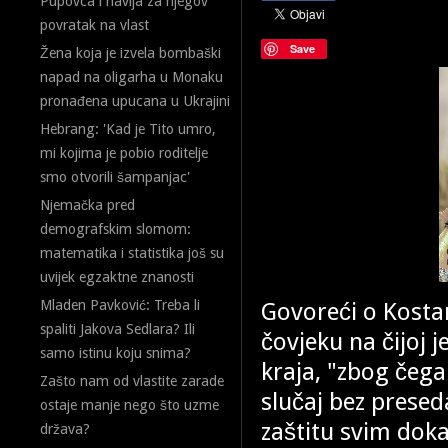
Pupovca i navija za njegov
povratak na vlast
Save
Žena koja je izvela bombaški
napad na oligarha u Monaku
pronađena upucana u Ukrajini
Hebrang: 'Kad je Tito umro,
mi kojima je pobio roditelje
smo otvorili šampanjac'
Njemačka pred
demografskim slomom:
matematika i statistika još su
uvijek egzaktne znanosti
Govoreći o Kostan
Mladen Pavković: Treba li
spaliti Jakova Sedlara? Ili
čovjeku na čijoj 
samo istinu koju snima?
kraja, "zbog čega
Zašto nam od vlastite zarade
slučaj bez prese
ostaje manje nego što uzme
zaštitu svim dok
država?