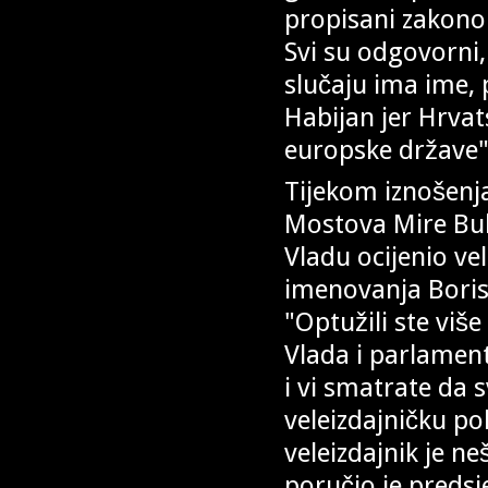
propisani zakono
Svi su odgovorni,
slučaju ima ime, 
Habijan jer Hrva
europske države",
Tijekom iznošenja
Mostova Mire Bulj
Vladu ocijenio ve
imenovanja Boris
"Optužili ste viš
Vlada i parlament
i vi smatrate da s
veleizdajničku pol
veleizdajnik je n
poručio je preds