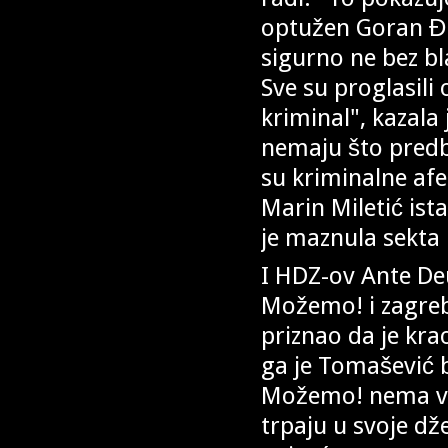
optužen Goran Đul
sigurno ne bez b
Sve su proglasili 
kriminal", kazala 
nemaju što predb
su kriminalne afe
Marin Miletić ist
je maznula sekta
I HDZ-ov Ante Deur
Možemo! i zagreb
priznao da je kra
ga je Tomašević
Možemo! nema viš
trpaju u svoje d