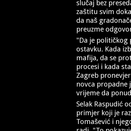
slučaj bez prese
zaštitu svim dok
da naš gradonačel
preuzme odgovorn
"Da je političko
ostavku. Kada izb
mafija, da se prot
procesi i kada st
Zagreb pronevjeri
novca propadne je
vrijeme da ponudi
Selak Raspudić oc
primjer koji je r
Tomašević i njeg
radi. "To pokazuj