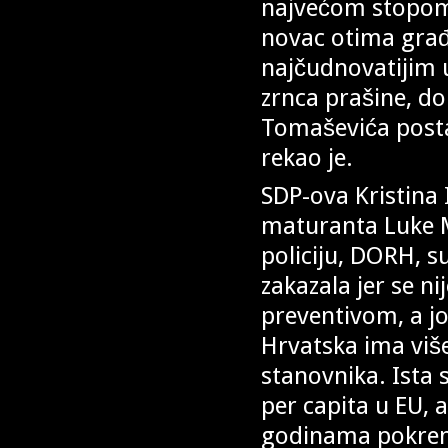
najvećom stopom 
novac otima građ
najčudnovatijim 
zrnca prašine, do
Tomaševića posta
rekao je.
SDP-ova Kristina 
maturanta Luke M
policiju, DORH, s
zakazala jer se n
preventivom, a jo
Hrvatska ima više
stanovnika. Ista
per capita u EU, 
godinama pokrenut