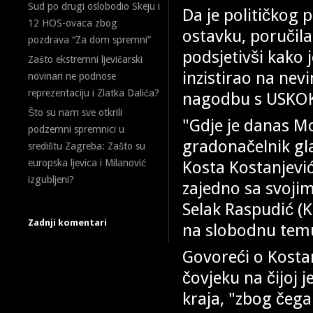
Sud po drugi oslobodio Skeju i
Da je političkog
12 HOS-ovaca zbog
ostavku, poručila
pozdrava “Za dom spremni”
podsjetivši kako
Zašto ekstremni ljevičarski
inzistirao na nevi
novinari ne podnose
reprezentaciju i Zlatka Dalića?
nagodbu s USKOK
Što su nam sve otkrili
"Gdje je danas M
podzemni spremnici u
gradonačelnik gl
središtu Zagreba: Zašto su
Kosta Kostanjević
europska ljevica i Milanović
izgubljeni?
zajedno sa svojim
Selak Raspudić (K
Zadnji komentari
na slobodnu tem
Govoreći o Kostan
čovjeku na čijoj 
kraja, "zbog čega