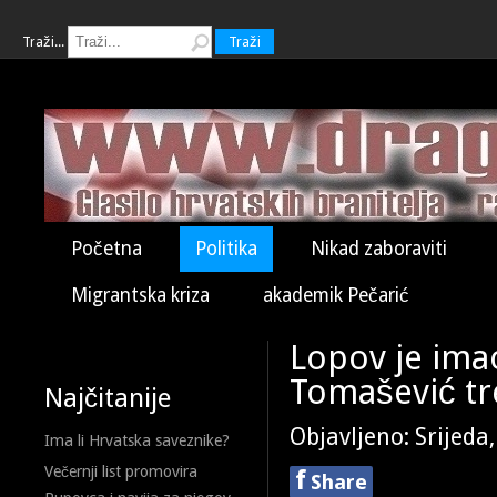
Traži...
Traži
Početna
Politika
Nikad zaboraviti
Migrantska kriza
akademik Pečarić
Lopov je ima
Tomašević tr
Najčitanije
Objavljeno: Srijeda
Ima li Hrvatska saveznike?
Večernji list promovira
f
Share