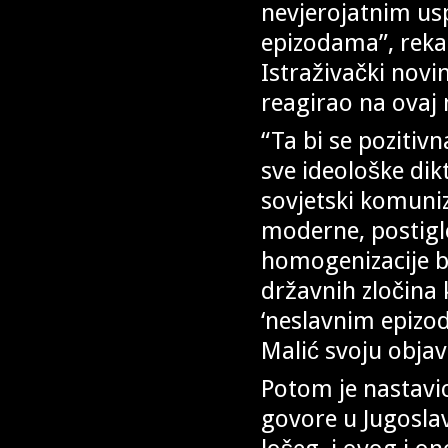
nevjerojatnim usp
epizodama”, rekao 
Istraživački novi
reagirao na ovaj n
“Ta bi se pozitiv
sve ideološke dik
sovjetski komuniz
moderne, postigl
homogenizacije be
državnih zločina 
‘neslavnim epizo
Malić svoju objav
Potom je nastavio:
govore u Jugoslavi