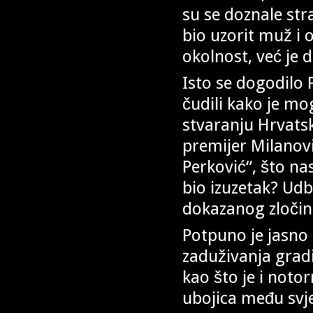
su se doznale str
bio uzorit muž i 
okolnost, već je 
Isto se dogodilo 
čudili kako je mo
stvaranju Hrvatsk
premijer Milanov
Perković“, što na
bio izuzetak? Ud
dokazanog zločin
Potpuno je jasno
zaduživanja gradio
kao što je i noto
ubojica među svj