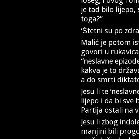
lošeg, i ovog i o
je tad bilo lijepo,
toga?”
‘Štetni su po zdra
Malić je potom is
govori u rukavica
“neslavne epizode
kakva je to držav
a do smrti diktat
Jesu li te ‘neslav
lijepo i da bi sve 
Partija ostali na v
Jesu li zbog indol
manjini bili prog