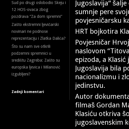
Jugoslavija“ šal
Sud po drugi oslobodio Skeju i
12 HOS-ovaca zbog
sumnje pere svoju
pozdrava “Za dom spremni”
povjesničarsku ka
Zašto ekstremni ljevičarski
HRT bojkotira Kla
novinari ne podnose
reprezentaciju i Zlatka Dalića?
Povjesničar Hrvoj
Što su nam sve otkrili
naslovom “Titova 
podzemni spremnici u
epizoda, a Klasić 
središtu Zagreba: Zašto su
Jugoslavija bila 
europska ljevica i Milanović
izgubljeni?
nacionalizmu i zl
jedinstvu.
Zadnji komentari
Autor dokumentarn
filmaš Gordan Ma
Klasiću otkriva š
jugoslavenskim 