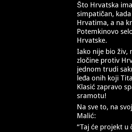
Što Hrvatska ima
simpatičan, kada
Hrvatima, a na kr
Potemkinovo selo
Hrvatske.
Iako nije bio živ, 
zločine protiv Hr
jednom trudi sakri
leđa onih koji Tit
Klasić zapravo s
sramotu!
Na sve to, na svo
Malić:
“Taj će projekt u 