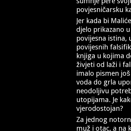
sumnje pere svoju
povjesničarsku ka
Jer kada bi Mali
djelo prikazano u
povijesna istina,
povijesnih falsif
knjiga u kojima d
živjeti od laži i f
imalo pismen još u
voda do grla upor
neodoljivu potreb
utopijama. Je kako
vjerodostojan?
Za jednog notorno
muž i otac, a na 