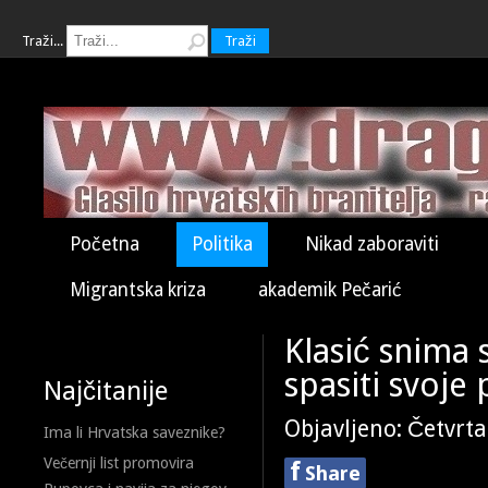
Traži...
Traži
Početna
Politika
Nikad zaboraviti
Migrantska kriza
akademik Pečarić
Klasić snima 
spasiti svoje 
Najčitanije
Objavljeno: Četvrta
Ima li Hrvatska saveznike?
Večernji list promovira
f
Share