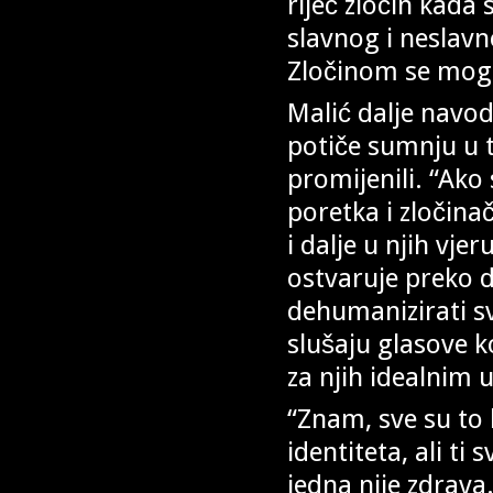
riječ zločin kada
slavnog i neslavn
Zločinom se mogao
Malić dalje navod
potiče sumnju u to
promijenili. “Ako 
poretka i zločinač
i dalje u njih vje
ostvaruje preko 
dehumanizirati sv
slušaju glasove k
za njih idealnim uv
“Znam, sve su to b
identiteta, ali ti
jedna nije zdrava