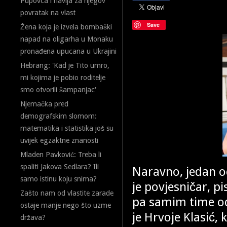
Pupovca i navija za njegov
povratak na vlast
Save
Žena koja je izvela bombaški
napad na oligarha u Monaku
pronađena upucana u Ukrajini
Hebrang: 'Kad je Tito umro,
mi kojima je pobio roditelje
smo otvorili šampanjac'
Njemačka pred
demografskim slomom:
matematika i statistika još su
uvijek egzaktne znanosti
Mladen Pavković: Treba li
spaliti Jakova Sedlara? Ili
Naravno, jedan od
samo istinu koju snima?
je povjesničar, pi
Zašto nam od vlastite zarade
pa samim time od
ostaje manje nego što uzme
je Hrvoje Klasić,
država?