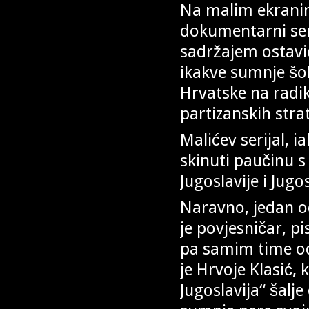
Na malim ekranim
dokumentarni seri
sadržajem ostavi
ikakve sumnje šok
Hrvatske na radik
partizanskih stra
Malićev serijal, 
skinuti paučinu s
Jugoslavije i Jugo
Naravno, jedan od
je povjesničar, pi
pa samim time od
je Hrvoje Klasić,
Jugoslavija“ šal