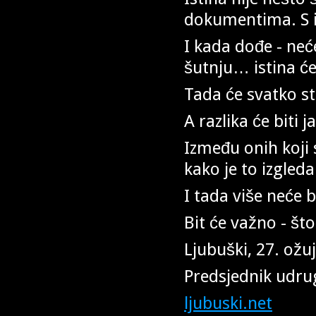
dokumentima. S 
I kada dođe - neć
šutnju… istina će 
Tada će svatko st
A razlika će biti j
Između onih koji s
kako je to izgleda
I tada više neće b
Bit će važno - što 
Ljubuški, 27. ožu
Predsjednik udru
ljubuski.net