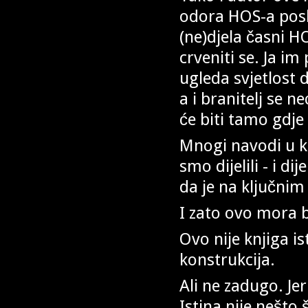
odora HOS-a poslu
(ne)djela časni H
crveniti se. Ja im
ugleda svjetlost 
a i branitelj se n
će biti tamo gdje 
Mnogi navodi u kn
smo dijelili - i di
da je na ključnim
I zato ovo mora b
Ovo nije knjiga is
konstrukcija.
Ali ne zadugo. Jer
Istina nije nešto 