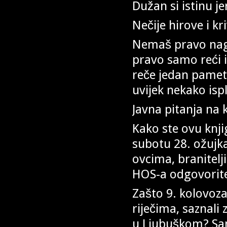
Dužan si istinu je
Nečije hirove i k
Nemaš pravo naga
pravo samo reći ist
reče jedan pameta
uvijek nekako ispl
Javna pitanja na 
Kako ste ovu knji
subotu 28. ožujka
ovcima, branitelj
HOS-a odgovorite
Zašto 9. kolovoza
riječima, saznali
u Ljubuškom? Sa