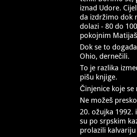
iznad Udore. Cije
da izdržimo dok n
dolazi - 80 do 10
pokojnim Matija
Dok se to događa 
Ohio, dernečili.
To je razlika izme
pišu knjige.
Činjenice koje se
Ne možeš preskoč
20. ožujka 1992. 
su po srpskim ka
prolazili kalvarij