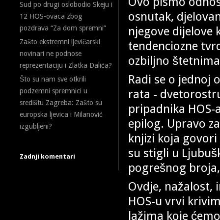
Ovo pismo odnosi
Sud po drugi oslobodio Skeju i
osnutak, djelovan
12 HOS-ovaca zbog
njegove dijelove k
pozdrava “Za dom spremni”
Zašto ekstremni ljevičarski
tendenciozne tvr
novinari ne podnose
ozbiljno štetnima
reprezentaciju i Zlatka Dalića?
Radi se o jednoj 
Što su nam sve otkrili
rata - dvetorost
podzemni spremnici u
središtu Zagreba: Zašto su
pripadnika HOS-a,
europska ljevica i Milanović
epilog. Upravo za
izgubljeni?
knjizi koja govori
su stigli u Ljubuš
Zadnji komentari
pogrešnog broja,
Ovdje, nažalost, 
HOS-u vrvi kriv
lažima koje ćemo 