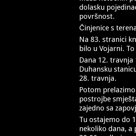
dolasku pojedinac
površnost.
Činjenice s terena
Na 83. stranici k
bilo u Vojarni. To
Dana 12. travnja
Duhansku stanicu 
28. travnja.
Potom prelazimo n
postrojbe smješta
zajedno sa zapov
Tu ostajemo do 1
nekoliko dana, a p