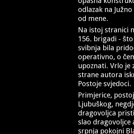
opasna konstrukci
odlazak na Južno 
od mene.
Na istoj stranici 
156. brigadi - što
svibnja bila prido
operativno, o če
upoznati. Vrlo je 
strane autora isk
Postoje svjedoci.
Primjerice, posto
Ljubuškog, negdje
dragovoljca prist
slao dragovoljce 
srpnja pokojni Bl