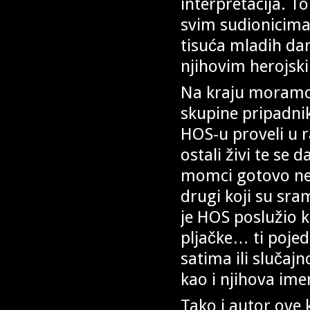
interpretacija. T
svim sudionicima
tisuća mladih da
njihovim herojsk
Na kraju moramo 
skupine pripadnik
HOS-u proveli u r
ostali živi te se
momci gotovo nepri
drugi koji su sra
je HOS poslužio k
pljačke… ti pojed
satima ili slučaj
kao i njihova im
Tako i autor ove 