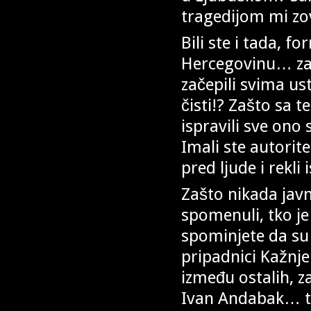
tragedijom mi zo
Bili ste i tada, 
Hercegovinu… zašto
začepili svima us
čisti!? Zašto sa t
ispravili sve ono 
Imali ste autorite
pred ljude i rekli i
Zašto nikada javno
spomenuli, tko je
spominjete da su 
pripadnici Kažnje
između ostalih, z
Ivan Andabak… ta