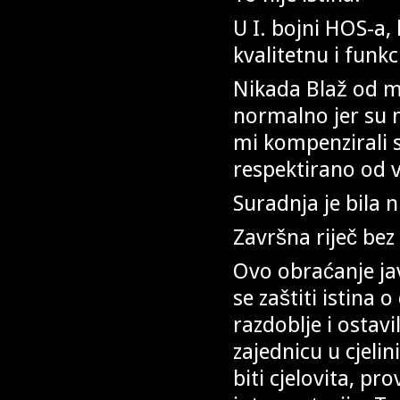
U I. bojni HOS-a, 
kvalitetnu i funk
Nikada Blaž od me
normalno jer su na
mi kompenzirali s
respektirano od v
Suradnja je bila n
Završna riječ bez
Ovo obraćanje ja
se zaštiti istina 
razdoblje i ostavi
zajednicu u cjel
biti cjelovita, pr