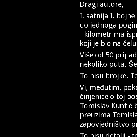
Dragi autore,
I. satnija I. bojn
do jednoga poginu
- kilometrima is
koji je bio na čel
Više od 50 pripad
nekoliko puta. Še
To nisu brojke. To
Vi, međutim, pok
činjenice o toj po
Tomislav Kuntić 
preuzima Tomislav
zapovjedništvo p
To nisu detalji - 