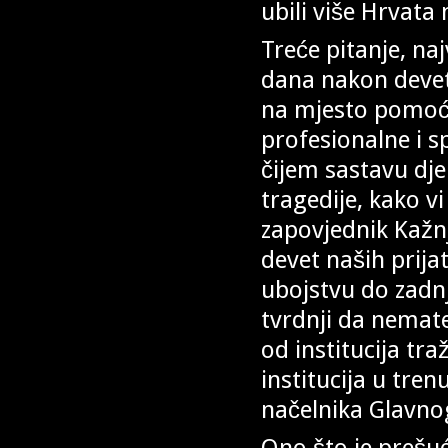
ubili više Hrvata 
Treće pitanje, na
dana nakon deve
na mjesto pomoćn
profesionalne i s
čijem sastavu dj
tragedije, kako v
zapovjednik Kažnj
devet naših prijat
ubojstvu do zadnj
tvrdnji da nemate
od institucija tra
institucija u tre
načelnika Glavno
Ono što je prešuć