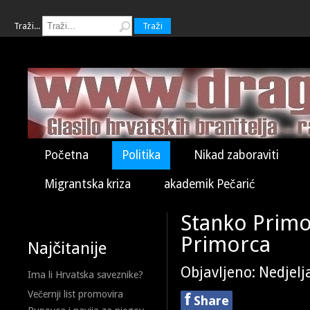
Traži...
Traži
Početna
Politika
Nikad zaboraviti
Migrantska kriza
akademik Pečarić
Stanko Primor
Primorca
Najčitanije
Objavljeno: Nedjelj
Ima li Hrvatska saveznike?
Večernji list promovira
f
Share