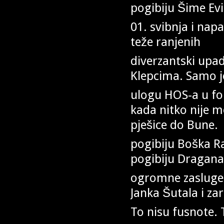
pogibiju Šime Ev
01. svibnja i nap
teže ranjenih
diverzantski upa
Klepcima. Samo j
ulogu HOS-a u for
kada nitko nije mo
pješice do Bune.
pogibiju Boška Raj
pogibiju Dragana 
ogromne zasluge 
Janka Šutala i za
To nisu fusnote. 