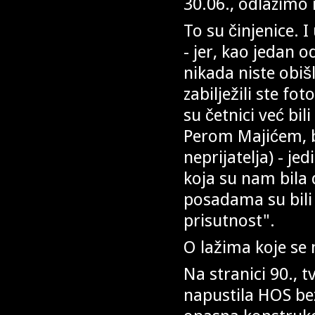
30.06., odlazimo 
To su činjenice. 
- jer, kao jedan 
nikada niste obiš
zabilježili ste fot
su četnici već bil
Perom Majićem, bi
neprijatelja) - jed
koja su nam bila d
posadama su bili 
prisutnost".
O lažima koje se 
Na stranici 90., t
napustila HOS bez 