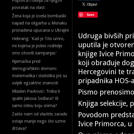
Pupovca i navija za njegov
povratak na vlast
Save
Žena koja je izvela bombaški
napad na oligarha u Monaku
pronađena upucana u Ukrajini
Udruga bivših pri
Hebrang: 'Kad je Tito umro,
uputila je otvor
mi kojima je pobio roditelje
knjige Ivice Prim
smo otvorili šampanjac'
koji obrađuje do
Njemačka pred
demografskim slomom:
Hercegovini te tr
matematika i statistika još su
pripadnika HOS-a
uvijek egzaktne znanosti
Pismo prenosimo u
Mladen Pavković: Treba li
spaliti Jakova Sedlara? Ili
Knjiga selekcije, 
samo istinu koju snima?
Povodom predstav
Zašto nam od vlastite zarade
ostaje manje nego što uzme
Ivice Primorca, 
država?