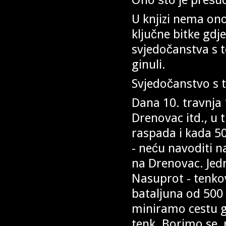
U knjizi nema on
ključne bitke gdj
svjedočanstva s t
ginuli.
Svjedočanstvo s 
Dana 10. travnja
Drenovac itd., u
raspada i kada 50
- neću navoditi na
na Drenovac. Jedn
Nasuprot - tenkov
bataljuna od 500 
miniramo cestu gd
tenk. Borimo se, 