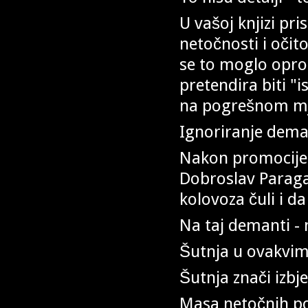
U vašoj knjizi pr
netočnosti i očit
se to moglo oprost
pretendira biti "is
na pogrešnom mj
Ignoriranje deman
Nakon promocije 
Dobroslav Paraga
kolovoza čuli i d
Na taj demanti - 
Šutnja u ovakvim
Šutnja znači izbj
Masa netočnih po