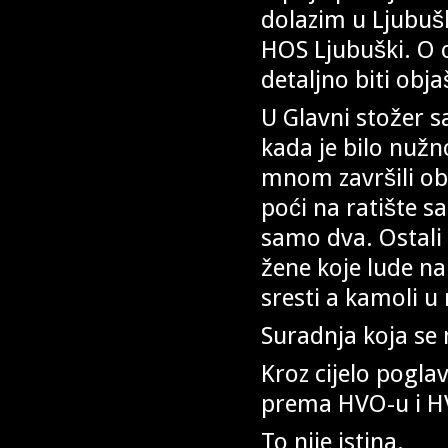
dolazim u Ljubušk
HOS Ljubuški. O 
detaljno biti obja
U Glavni stožer s
kada je bilo nužn
mnom završili obu
poći na ratište 
samo dva. Ostali 
žene koje lude na
sresti a kamoli u 
Suradnja koja se 
Kroz cijelo poglav
prema HVO-u i H
To nije istina.