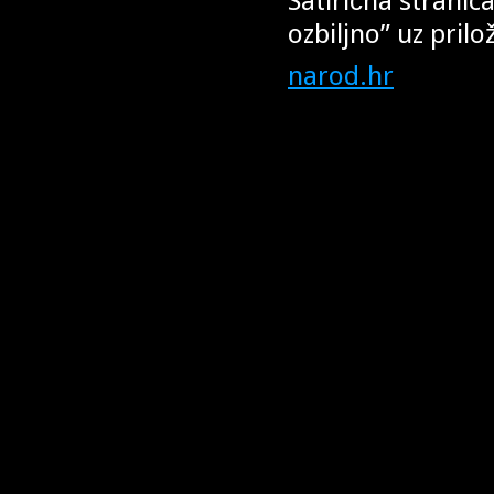
Satirična stranic
ozbiljno” uz prilo
narod.hr