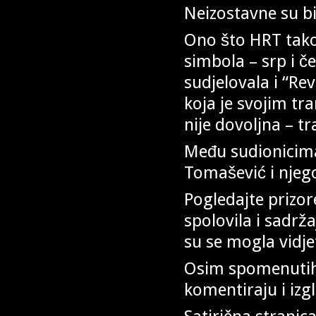
Neizostavne su bi
Ono što HRT takođe
simbola – srp i č
sudjelovala i “Re
koja je svojim tr
nije dovoljna – tr
Među sudionicima
Tomašević i njeg
Pogledajte prizo
spolovila i sadrž
su se mogla vidjet
Osim spomenutih
komentiraju i izg