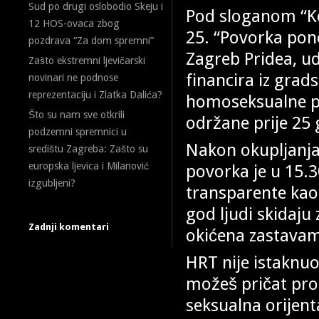
Sud po drugi oslobodio Skeju i
Pod sloganom “Ko
12 HOS-ovaca zbog
25. “Povorka pono
pozdrava “Za dom spremni”
Zagreb Pridea, 
Zašto ekstremni ljevičarski
financira iz grad
novinari ne podnose
reprezentaciju i Zlatka Dalića?
homoseksualne po
Što su nam sve otkrili
održane prije 25 
podzemni spremnici u
Nakon okupljanja 
središtu Zagreba: Zašto su
europska ljevica i Milanović
povorka je u 15.3
izgubljeni?
transparente kao 
god ljudi skidaju
Zadnji komentari
okićena zastavama
HRT nije istaknu
možeš pričat pros
seksualna orijenta