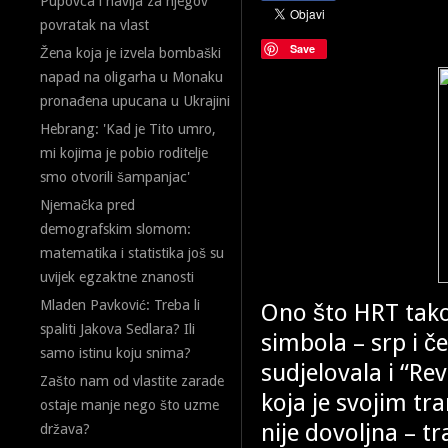
Pupovca i navija za njegov
povratak na vlast
Save
Žena koja je izvela bombaški
napad na oligarha u Monaku
pronađena upucana u Ukrajini
Hebrang: 'Kad je Tito umro,
mi kojima je pobio roditelje
smo otvorili šampanjac'
Njemačka pred
demografskim slomom:
matematika i statistika još su
uvijek egzaktne znanosti
Mladen Pavković: Treba li
Ono što HRT takođe
spaliti Jakova Sedlara? Ili
simbola – srp i č
samo istinu koju snima?
sudjelovala i “Re
Zašto nam od vlastite zarade
koja je svojim tr
ostaje manje nego što uzme
nije dovoljna – tr
država?