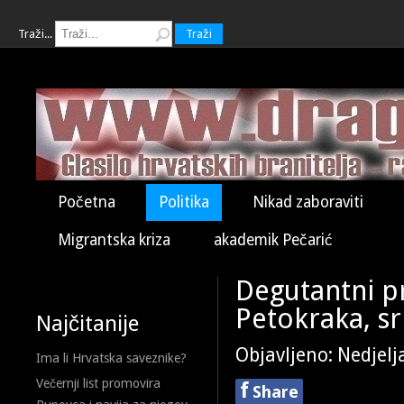
Traži...
Traži
Početna
Politika
Nikad zaboraviti
Migrantska kriza
akademik Pečarić
Degutantni pr
Petokraka, sr
Najčitanije
Objavljeno: Nedjelj
Ima li Hrvatska saveznike?
Večernji list promovira
f
Share