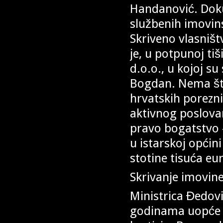
Handanović. Dokum
službenih imovins
Skriveno vlasništ
je, u potpunoj ti
d.o.o., u kojoj su
Bogdan. Nema što
hrvatskih porezni
aktivnog poslovan
pravo bogatstvo 
u istarskoj općini
stotine tisuća eu
Skrivanje imovin
Ministrica Đedov
godinama uopće ni