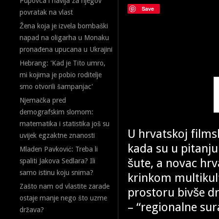
Pupovca i navija za njegov
Save
povratak na vlast
Žena koja je izvela bombaški
napad na oligarha u Monaku
pronađena upucana u Ukrajini
Hebrang: 'Kad je Tito umro,
mi kojima je pobio roditelje
smo otvorili šampanjac'
Njemačka pred
demografskim slomom:
matematika i statistika još su
U hrvatskoj films
uvijek egzaktne znanosti
kada su u pitanju
Mladen Pavković: Treba li
šute, a novac hrv
spaliti Jakova Sedlara? Ili
samo istinu koju snima?
krinkom multikul
Zašto nam od vlastite zarade
prostoru bivše dr
ostaje manje nego što uzme
– “regionalne sur
država?