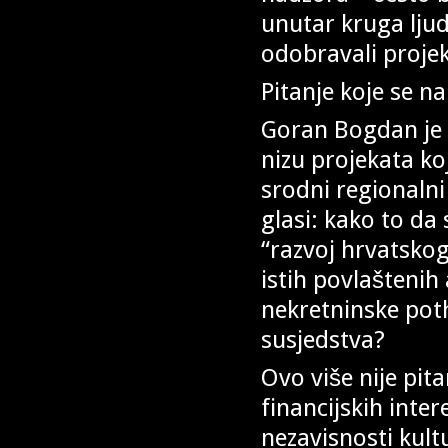
unutar kruga ljud
odobravali projek
Pitanje koje se na
Goran Bogdan je g
nizu projekata ko
srodni regionalni
glasi: kako to da
“razvoj hrvatskog
istih povlaštenih 
nekretninske pot
susjedstva?
Ovo više nije pit
financijskih inte
nezavisnosti kultu