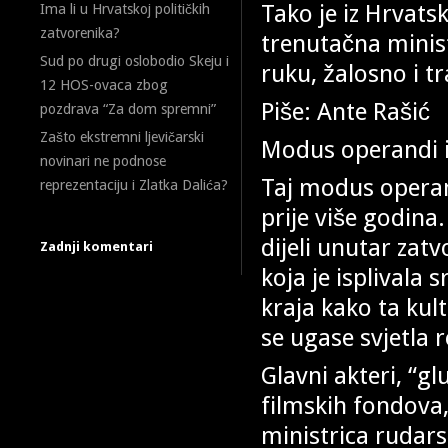
Tako je iz Hrvats
Ima li u Hrvatskoj političkih
zatvorenika?
trenutačna minist
Sud po drugi oslobodio Skeju i
ruku, žalosno i t
12 HOS-ovaca zbog
Piše: Ante Rašić
pozdrava “Za dom spremni”
Zašto ekstremni ljevičarski
Modus operandi i
novinari ne podnose
Taj modus operan
reprezentaciju i Zlatka Dalića?
prije više godina
dijeli unutar zat
Zadnji komentari
koja je isplivala 
kraja kako ta kul
se ugase svjetla r
Glavni akteri, “g
filmskih fondova
ministrica rudars