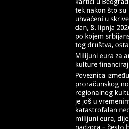
kartici u Beogradu
tek nakon što su m
uhvaćeni u skrive
dan, 8. lipnja 20
po kojem srbijans
tog društva, osta
Milijuni eura za 
kulture financira
Poveznica između 
proračunskog novc
regionalnog kult
je još u vremenim
katastrofalan ned
milijuni eura, di
nadzora – često b