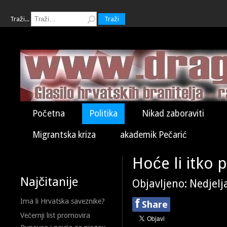
Traži...
Traži
Početna
Politika
Nikad zaboraviti
Migrantska kriza
akademik Pečarić
Hoće li itko 
Najčitanije
Objavljeno: Nedjelj
f
Ima li Hrvatska saveznike?
Share
Večernji list promovira