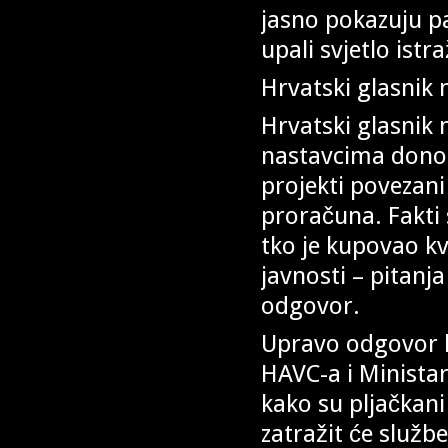
jasno pokazuju pa
upali svjetlo ist
Hrvatski glasnik n
Hrvatski glasnik n
nastavcima donos
projekti povezan
proračuna. Fakti 
tko je kupovao kv
javnosti – pitanj
odgovor.
Upravo odgovor ko
HAVC-a i Ministar
kako su pljačkani
zatražit će služb