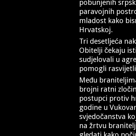
pobunjenih srpsk
paravojnih postroj
mladost kako bism
Hrvatskoj.
Tri desetljeća na
Obitelji čekaju is
sudjelovali u agre
pomogli rasvijetli
Među braniteljim
brojni ratni zloč
postupci protiv h
godine u Vukovar
svjedočanstva ko
na žrtvu branitelj
gledati kako poči