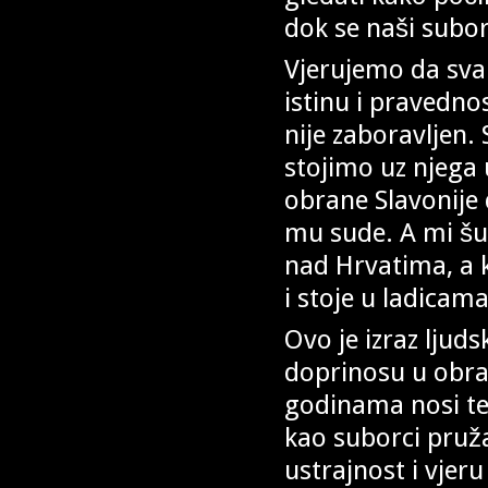
dok se naši subo
Vjerujemo da sva
istinu i pravedno
nije zaboravljen.
stojimo uz njega 
obrane Slavonije 
mu sude. A mi šut
nad Hrvatima, a k
i stoje u ladicam
Ovo je izraz ljud
doprinosu u obran
godinama nosi te
kao suborci pru
ustrajnost i vjeru