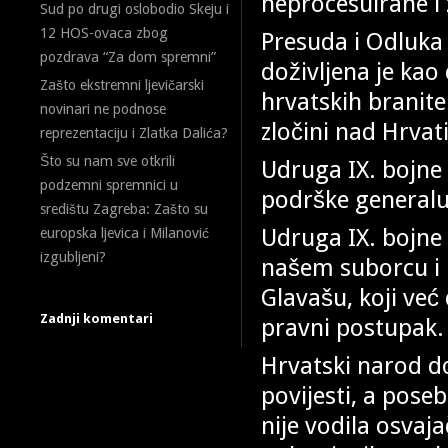
neprocesuirane i
Sud po drugi oslobodio Skeju i
12 HOS-ovaca zbog
Presuda i Odluka 
pozdrava “Za dom spremni”
doživljena je kao
Zašto ekstremni ljevičarski
hrvatskih branit
novinari ne podnose
zločini nad Hrvat
reprezentaciju i Zlatka Dalića?
Što su nam sve otkrili
Udruga IX. bojne 
podzemni spremnici u
podrške generalu
središtu Zagreba: Zašto su
Udruga IX. bojne
europska ljevica i Milanović
izgubljeni?
našem suborcu i 
Glavašu, koji već 
Zadnji komentari
pravni postupak.
Hrvatski narod do
povijesti, a pos
nije vodila osvaja