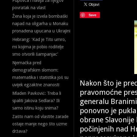
Pupovca i navija za njegov
povratak na vlast
Save
Žena koja je izvela bombaški
napad na oligarha u Monaku
pronađena upucana u Ukrajini
Hebrang: 'Kad je Tito umro,
mi kojima je pobio roditelje
smo otvorili šampanjac'
Njemačka pred
demografskim slomom:
matematika i statistika još su
Nakon što je pre
uvijek egzaktne znanosti
pravomoćne presu
Mladen Pavković: Treba li
generalu Branimi
spaliti Jakova Sedlara? Ili
samo istinu koju snima?
ponovno je pukla 
Zašto nam od vlastite zarade
obrane Slavonije 
ostaje manje nego što uzme
počinjenih nad Hr
država?