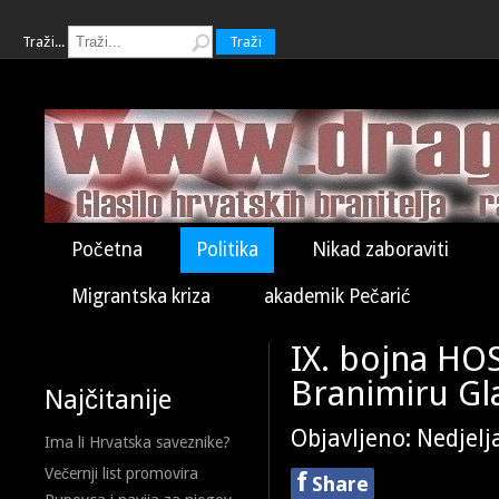
Traži...
Traži
Početna
Politika
Nikad zaboraviti
Migrantska kriza
akademik Pečarić
IX. bojna HO
Branimiru Gl
Najčitanije
Objavljeno: Nedjelj
Ima li Hrvatska saveznike?
Večernji list promovira
f
Share