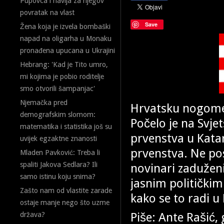
Pupovca i navija za njegov
povratak na vlast
Save
Žena koja je izvela bombaški
napad na oligarha u Monaku
pronađena upucana u Ukrajini
Hebrang: 'Kad je Tito umro,
mi kojima je pobio roditelje
smo otvorili šampanjac'
Njemačka pred
Hrvatsku nogomet
demografskim slomom:
Počelo je na Svje
matematika i statistika još su
prvenstva u Kata
uvijek egzaktne znanosti
prvenstva. Ne pos
Mladen Pavković: Treba li
spaliti Jakova Sedlara? Ili
novinari zaduženi 
samo istinu koju snima?
jasnim političkim
Zašto nam od vlastite zarade
kako se to radi u
ostaje manje nego što uzme
Piše: Ante Rašić,
država?