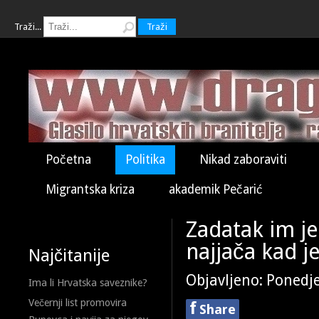
Traži...
Traži
Početna
Politika
Nikad zaboraviti
Migrantska kriza
akademik Pečarić
Zadatak im je 
najjača kad j
Najčitanije
Objavljeno: Ponedje
Ima li Hrvatska saveznike?
Večernji list promovira
f
Share