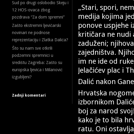
Sud po drugi oslobodio Skeju i
„Stari, spori, nem
12 HOS-ovaca zbog
medija kojima jed
pozdrava “Za dom spremni”
ponove uspjehe iz
Zašto ekstremni ljevičarski
kritičara ne nudi 
novinari ne podnose
reprezentaciju i Zlatka Dalića?
zaduženi; njihova
Što su nam sve otkrili
zajedništva. Njihov
podzemni spremnici u
im ne ide od ruke
središtu Zagreba: Zašto su
Jelačićev plac i 
europska ljevica i Milanović
izgubljeni?
Dalić nakon Gane
Hrvatska nogometn
Zadnji komentari
izbornikom Dalić
boj za narod svoj
kako je to bila 
ratu. Oni ostavlja