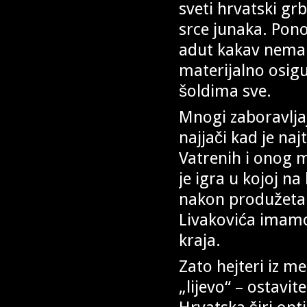
sveti hrvatski gr
srce junaka. Pono
adut kakav nema n
materijalno osigu
šoldima sve.
Mnogi zaboravljaju
najjači kad je naj
Vatrenih i onog 
je igra u kojoj na
nakon produžetaka
Livakovića imamo
kraja.
Zato hejteri iz 
„lijevo“ – ostavit