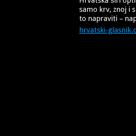
Hrvatska širi op
samo krv, znoj i 
to napraviti – na
hrvatski-glasnik