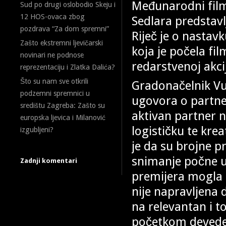
Međunarodni film
Sud po drugi oslobodio Skeju i
12 HOS-ovaca zbog
Sedlara predstavl
pozdrava “Za dom spremni”
Riječ je o nastav
Zašto ekstremni ljevičarski
koja je počela fi
novinari ne podnose
redarstvenoj akcij
reprezentaciju i Zlatka Dalića?
Što su nam sve otkrili
Gradonačelnik Vuk
podzemni spremnici u
ugovora o partner
središtu Zagreba: Zašto su
aktivan partner n
europska ljevica i Milanović
logističku te kre
izgubljeni?
je da su brojne p
snimanje počne u
Zadnji komentari
premijera mogla b
nije napravljena 
na relevantan i 
početkom devedes