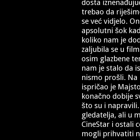
dosta iznenađujuć
trebao da riješim
se već vidjelo. Oni
apsolutni šok kad
koliko nam je do
zaljubila se u fil
osim glazbene tem
nam je stalo da 
nismo prošli. Na 
ispričao je Majsto
konačno dobije s
što su i napravil
gledatelja, ali u
CineStar i ostali 
mogli prihvatiti n