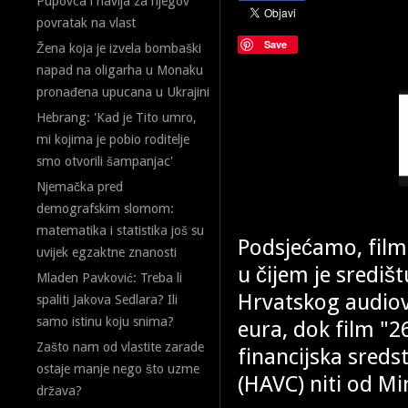
Pupovca i navija za njegov
povratak na vlast
Save
Žena koja je izvela bombaški
napad na oligarha u Monaku
pronađena upucana u Ukrajini
Hebrang: 'Kad je Tito umro,
mi kojima je pobio roditelje
smo otvorili šampanjac'
Njemačka pred
demografskim slomom:
matematika i statistika još su
Podsjećamo, film
uvijek egzaktne znanosti
u čijem je središ
Mladen Pavković: Treba li
Hrvatskog audiov
spaliti Jakova Sedlara? Ili
samo istinu koju snima?
eura, dok film "2
Zašto nam od vlastite zarade
financijska sred
ostaje manje nego što uzme
(HAVC) niti od Mi
država?