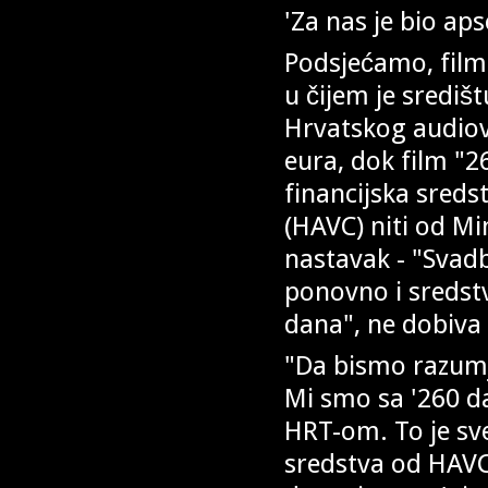
'Za nas je bio ap
Podsjećamo, film
u čijem je središ
Hrvatskog audiov
eura, dok film "2
financijska sred
(HAVC) niti od Mi
nastavak - "Svadb
ponovno i sredstv
dana", ne dobiva 
"Da bismo razumje
Mi smo sa '260 da
HRT-om. To je sv
sredstva od HAVC-