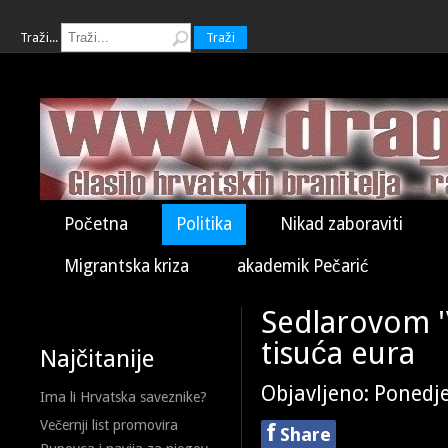
Traži...
Traži
Početna
Politika
Nikad zaboraviti
Migrantska kriza
akademik Pečarić
Sedlarovom 'V
tisuća eura
Najčitanije
Objavljeno: Ponedje
Ima li Hrvatska saveznike?
Večernji list promovira
f
Share