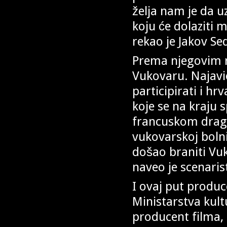
želja nam je da u
koju će dolaziti 
rekao je Jakov Sed
Prema njegovim ri
Vukovaru. Najavio
participirati i hr
koje se na kraju s
francuskom drago
vukovarskoj bolnic
došao braniti Vuko
naveo je scenaris
I ovaj put produc
Ministarstva kul
producent filma, 