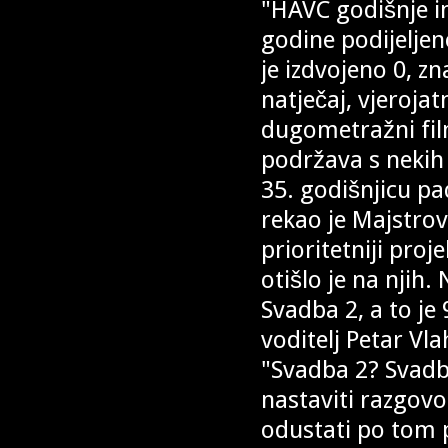
"HAVC godišnje i
godine podijeljen
je izdvojeno 0, zn
natječaj, vjerojat
dugometražni fil
podržava s nekih 
35. godišnjicu pa
rekao je Majstrov
prioritetniji proj
otišlo je na njih
Svadba 2, a to je
voditelj Petar Vl
"Svadba 2? Svadb
nastaviti razgov
odustati po tom p